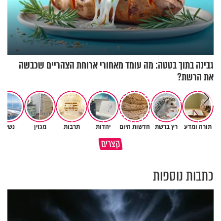
גבינה בתוך בטטה: מה עומד מאחורי ארוחת הצהריים שכבשה
את הרשת?
תורה ומדע
רץ ברשת
חדשות היום
יהדות
תרבות
מגזין
נשים
נפתח את העינים ונראה שהינו
קצרים
עטופים כל הזמן
קודם כל תרצה שלכולם יהיה טוב
כתבות נוספות