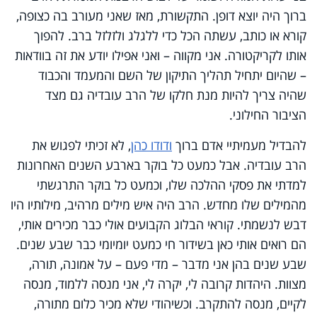
ברוך היה יוצא דופן. התקשורת, מאז שאני מעורב בה כצופה,
קורא או כותב, עשתה הכל כדי ללגלג ולזלזל ברב. להפוך
אותו לקריקטורה. אני מקווה – ואני אפילו יודע את זה בוודאות
– שהיום יתחיל תהליך התיקון של השם והמעמד והכבוד
שהיה צריך להיות מנת חלקו של הרב עובדיה גם מצד
הציבור החילוני.
להבדיל מעמיתיי אדם ברוך
ודודו כהן
, לא זכיתי לפגוש את
הרב עובדיה. אבל כמעט כל בוקר בארבע השנים האחרונות
למדתי את פסקי ההלכה שלו, וכמעט כל בוקר התרגשתי
מהמילים שלו מחדש. הרב היה איש מילים מרהיב, מילותיו היו
דבש לנשמתי. קוראי הבלוג הקבועים אולי כבר מכירים אותי,
הם רואים אותי כאן בשידור חי כמעט יומיומי כבר שבע שנים.
שבע שנים בהן אני מדבר – מדי פעם – על אמונה, תורה,
מצוות. היהדות קרובה לי, יקרה לי, אני מנסה ללמוד, מנסה
לקיים, מנסה להתקרב. וכשיהודי שלא מכיר כלום מתורה,