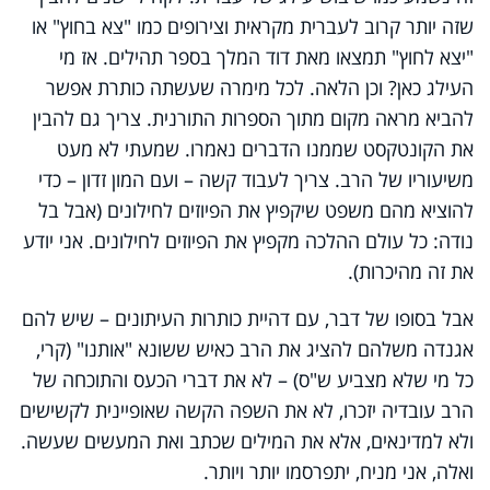
שזה יותר קרוב לעברית מקראית וצירופים כמו "צא בחוץ" או
"יצא לחוץ" תמצאו מאת דוד המלך בספר תהילים. אז מי
העילג כאן? וכן הלאה. לכל מימרה שעשתה כותרת אפשר
להביא מראה מקום מתוך הספרות התורנית. צריך גם להבין
את הקונטקסט שממנו הדברים נאמרו. שמעתי לא מעט
משיעוריו של הרב. צריך לעבוד קשה – ועם המון זדון – כדי
להוציא מהם משפט שיקפיץ את הפיוזים לחילונים (אבל בל
נודה: כל עולם ההלכה מקפיץ את הפיוזים לחילונים. אני יודע
את זה מהיכרות).
אבל בסופו של דבר, עם דהיית כותרות העיתונים – שיש להם
אגנדה משלהם להציג את הרב כאיש ששונא "אותנו" (קרי,
כל מי שלא מצביע ש"ס) – לא את דברי הכעס והתוכחה של
הרב עובדיה יזכרו, לא את השפה הקשה שאופיינית לקשישים
ולא למדינאים, אלא את המילים שכתב ואת המעשים שעשה.
ואלה, אני מניח, יתפרסמו יותר ויותר.