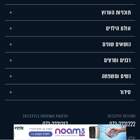
תוכניות הערוץ
עולם הילדים
נושאים שונים
רבנים ומרצים
נשים ומשפחה
סידור
מזכירות הידברות
תרומות ושותפות בהידברות
073-2221212
073-2221222
X
עלון שבת - עונג שבת
עולם הילדים