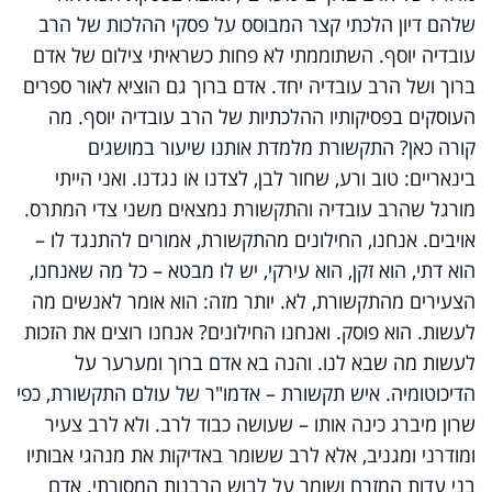
שלהם דיון הלכתי קצר המבוסס על פסקי ההלכות של הרב
עובדיה יוסף. השתוממתי לא פחות כשראיתי צילום של אדם
ברוך ושל הרב עובדיה יחד. אדם ברוך גם הוציא לאור ספרים
העוסקים בפסיקותיו ההלכתיות של הרב עובדיה יוסף. מה
קורה כאן? התקשורת מלמדת אותנו שיעור במושגים
בינאריים: טוב ורע, שחור לבן, לצדנו או נגדנו. ואני הייתי
מורגל שהרב עובדיה והתקשורת נמצאים משני צדי המתרס.
אויבים. אנחנו, החילונים מהתקשורת, אמורים להתנגד לו –
הוא דתי, הוא זקן, הוא עירקי, יש לו מבטא – כל מה שאנחנו,
הצעירים מהתקשורת, לא. יותר מזה: הוא אומר לאנשים מה
לעשות. הוא פוסק. ואנחנו החילונים? אנחנו רוצים את הזכות
לעשות מה שבא לנו. והנה בא אדם ברוך ומערער על
הדיכוטומיה. איש תקשורת – אדמו"ר של עולם התקשורת, כפי
שרון מיברג כינה אותו – שעושה כבוד לרב. ולא לרב צעיר
ומודרני ומגניב, אלא לרב ששומר באדיקות את מנהגי אבותיו
בני עדות המזרח ושומר על לבוש הרבנות המסורתי. אדם