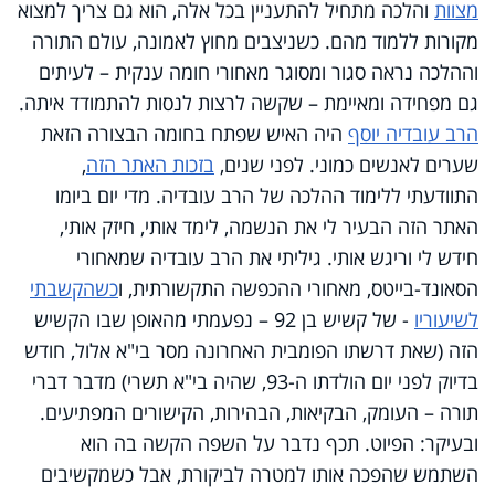
מצוות
והלכה מתחיל להתעניין בכל אלה, הוא גם צריך למצוא
מקורות ללמוד מהם. כשניצבים מחוץ לאמונה, עולם התורה
וההלכה נראה סגור ומסוגר מאחורי חומה ענקית – לעיתים
גם מפחידה ומאיימת – שקשה לרצות לנסות להתמודד איתה.
הרב עובדיה יוסף
היה האיש שפתח בחומה הבצורה הזאת
שערים לאנשים כמוני. לפני שנים,
בזכות האתר הזה
,
התוודעתי ללימוד ההלכה של הרב עובדיה. מדי יום ביומו
האתר הזה הבעיר לי את הנשמה, לימד אותי, חיזק אותי,
חידש לי וריגש אותי. גיליתי את הרב עובדיה שמאחורי
הסאונד-בייטס, מאחורי ההכפשה התקשורתית,
ו
כשהקשבתי
לשיעוריו
- של קשיש בן 92 – נפעמתי מהאופן שבו הקשיש
הזה (שאת דרשתו הפומבית האחרונה
מסר בי"א אלול, חודש
בדיוק לפני יום הולדתו ה-93, שהיה בי"א תשרי) מדבר דברי
תורה – העומק, הבקיאות, הבהירות, הקישורים המפתיעים.
ובעיקר: הפיוט. תכף נדבר על השפה הקשה בה הוא
השתמש שהפכה אותו למטרה לביקורת, אבל כשמקשיבים