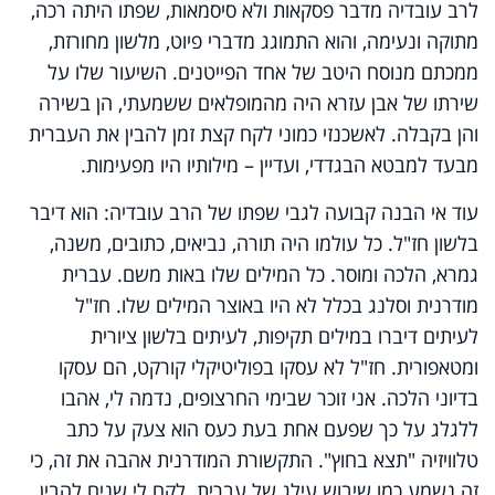
לרב עובדיה מדבר פסקאות ולא סיסמאות, שפתו היתה רכה,
מתוקה ונעימה, והוא התמוגג מדברי פיוט, מלשון מחורזת,
ממכתם מנוסח היטב של אחד הפייטנים. השיעור שלו על
שירתו של אבן עזרא היה מהמופלאים ששמעתי, הן בשירה
והן בקבלה. לאשכנזי כמוני לקח קצת זמן להבין את העברית
מבעד למבטא הבגדדי, ועדיין – מילותיו היו מפעימות
.
עוד אי הבנה קבועה לגבי שפתו של הרב עובדיה: הוא דיבר
בלשון חז"ל. כל עולמו היה תורה, נביאים, כתובים, משנה,
גמרא, הלכה ומוסר. כל המילים שלו באות משם. עברית
מודרנית וסלנג בכלל לא היו באוצר המילים שלו. חז"ל
לעיתים דיברו במילים תקיפות, לעיתים בלשון ציורית
ומטאפורית. חז"ל לא עסקו בפוליטיקלי קורקט, הם עסקו
בדיוני הלכה. אני זוכר שבימי החרצופים, נדמה לי, אהבו
ללגלג על כך שפעם אחת בעת כעס הוא צעק על כתב
טלוויזיה "תצא בחוץ". התקשורת המודרנית אהבה את זה, כי
זה נשמע כמו שיבוש עילג של עברית. לקח לי שנים להבין