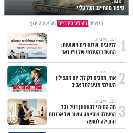
תרבות
סיפור מהחיים: הכל עליי
הנצפים
פעילות הידברות
תוכניות הערוץ
1
תכני הידברות
לזיווגים, שלום בית וישועות:
המשדר העולמי של ט"ו באב
2
תכני הידברות
אחי, מחכים רק לך: יום התפילין
העולמי מגיע לתל אביב
תכני הידברות
3
מה הסיכוי להתחתן בגיל 37?
הפעולה שסיימה עשור של אכזבות
והובילה לחופה