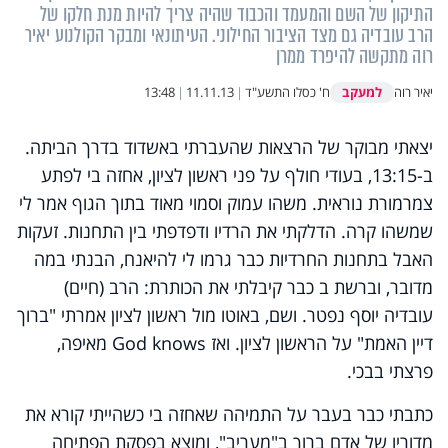
התיקון של השם והמעמד והכבוד שהיה צריך להיות מנת חלקו של
הרב עובדיה גם מצד הציבור החילוני. העיתונאי ומבקר הקולנוע יאיר
רוה מתקשה להיפרד ממרן
למעקב
יאיר רוה
ח' כסלו התשע"ד
|
11.11.13
|
13:48
יצאתי מבוקר של הרצאות שהעברתי באשדוד בדרך הביתה.
ב-13:15, בעודי חולף על פני ראשון לציון, אחזה בי לפתע
צמרמורת נוראית. משהו עמוק וסמוי מאוד בתוך הגוף אמר לי
שמשהו קרה. הדלקתי את הרדיו ודפדפתי בין התחנות. זעקות
האבל בתחנות החרדיות כבר גרמו לי להיאנח, הבנתי במה
מדובר, וברשת ב כבר קיבלתי את הכותרת: הרב (חיים)
עובדיה יוסף נפטר. ושם, באוטו מול ראשון לציון אמרתי "ברוך
דיין האמת" על הראשון לציון. ואז
God knows
מאיפה,
פרצתי בבכי
.
כתבתי כבר בעבר על התמיהה שאחזה בי כשהייתי קורא את
מדוריו של אדם ברוך ב"מעריב", ומוצא בפסקת הפתיחה