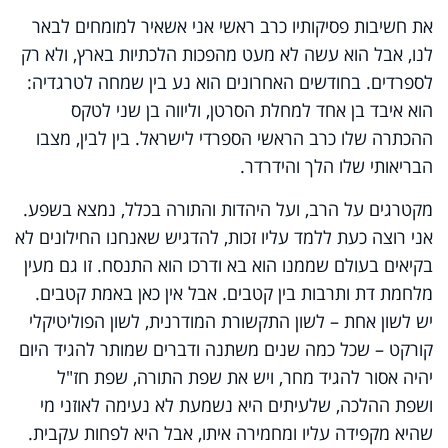
את חשיבות פסיקותיו כרב ראשי אני אשאיר למומחים לבאר
לנו, אבל הוא עשה לא מעט מהפכות הלכתיות בארץ, ולא רק
לספרדים. בחודשים האחרונים הוא נע בין שמחה לטרגדיה:
הוא איבד בן אחד למחלת הסרטן, וליווה בן שני לטקס
ההכתרה שלו כרב הראשי הספרדי לישראל. בין לבין, מצבו
הבריאותי שלו הלך והידרדר
.
מקטרגים על הרב, ועל היהדות והתורה בכלל, נמצא בשפע.
אני רוצה כעת ללמד עליו זכות, להדגיש שאנחנו החילונים לא
בקיאים בעולם שממנו הוא בא ודרכו הוא התנסח. זו גם מעין
מלחמת דת ותרבות בין קטבים. אבל אין כאן באמת קטבים.
יש לשון אחת – לשון התקשורת המודרנית, לשון הפוליטיקלי
קורקט – שכל כמה שנים משתנה ודברים שמותר להגיד היום
יהיה אסור להגיד מחר, ויש את שפת התורה, שפת חז"ל
ושפת ההלכה, שלעיתים היא נשמעת לא נעימה לאוזני מי
שהיא מקפידה עליו ומחמירה איתו, אבל היא לפחות עקבית.