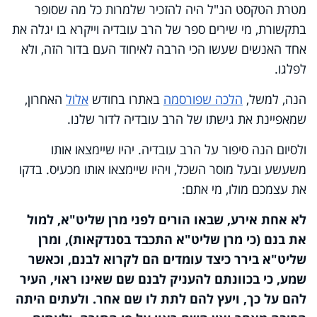
מטרת הטקסט הנ"ל היה להזכיר שלמרות כל מה שסופר
בתקשורת, מי שירים ספר של הרב עובדיה וייקרא בו יגלה את
אחד האנשים שעשו הכי הרבה לאיחוד העם בדור הזה, ולא
לפלגו
.
הנה, למשל,
הלכה שפורסמה
באתרו בחודש
אלול
האחרון,
שמאפיינת את גישתו של הרב עובדיה לדור שלנו
.
ולסיום הנה סיפור על הרב עובדיה. יהיו שיימצאו אותו
משעשע ובעל מוסר השכל, ויהיו שיימצאו אותו מכעיס. בדקו
את עצמכם מולו, מי אתם
:
לא אחת אירע, שבאו הורים לפני מרן שליט"א, למול
את בנם (כי מרן שליט"א התכבד בסנדקאות), ומרן
שליט"א בירר כיצד עומדים הם לקרוא לבנם, וכאשר
שמע, כי בכוונתם להעניק לבנם שם שאינו ראוי, העיר
להם על כך, ויעץ להם לתת לו שם אחר. ולעתים היתה