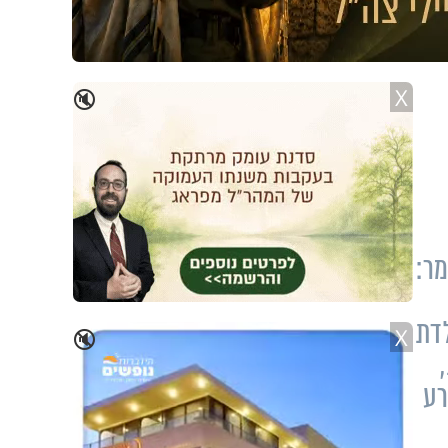
X
🔇
מר:
דת
X
🔇
רע