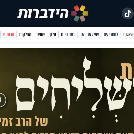
למתחילים
שאל את הרב
זמני היום
עלון
שופס
מחלקות
תרומות