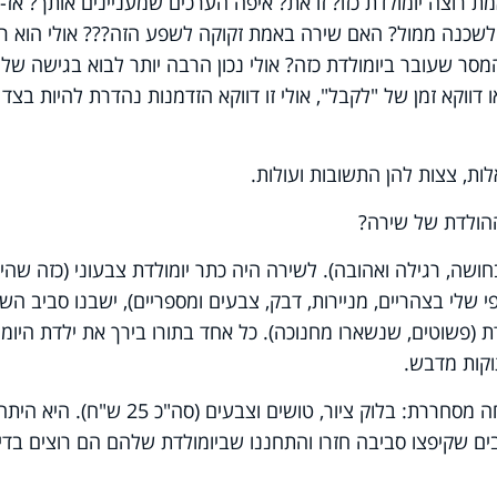
ת רוצה יומולדת כזו? זו את? איפה הערכים שמעניינים אותך? אז-
לשכנה ממול? האם שירה באמת זקוקה לשפע הזה??? אולי הוא ר
ר שעובר ביומולדת כזה? אולי נכון הרבה יותר לבוא בגישה של
 דווקא זמן של "לקבל", אולי זו דווקא הזדמנות נהדרת להיות בצד
ת, צצות להן התשובות ועולות.
ההולדת של שירה?
 בחושה, רגילה ואהובה). לשירה היה כתר יומולדת צבעוני (כזה שהי
שלי בצהריים, מניירות, דבק, צבעים ומספריים), ישבנו סביב השו
ת (פשוטים, שנשארו מחנוכה). כל אחד בתורו בירך את ילדת היומ
קות מדבש.
השנה קניתי לשירה מתנה שהיתה הצלחה מסחררת: בלוק ציור, טושים וצבעים (סה"כ 25 ש"ח). היא הי
ם שקיפצו סביבה חזרו והתחננו שביומולדת שלהם הם רוצים בדיו