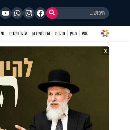
VOD
מגזין
חדשות
הרב זמיר כהן
עולם הילדים
70 שאלות
X