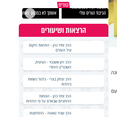
קצרים
הגעתי לגיל 108 בזכות
נבחר
הכיבוד הורים שלי
אשתך לא במקום האחרון
ישרא
הרצאות ושיעורים
הרב זמיר כהן - התהוות היקום
וגיל העולם
הרב ירון אשכנזי - הציצית,
השכפ"ץ היהודי
נה
הרב יצחק בצרי - גלגול נשמות
ביהדות
עם
הרב זמיר כהן - הכוחות
הרוחניים שבאדם על פי היהדות
הרב שניר גואטה - ההזדמנות