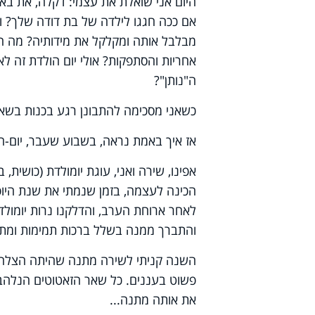
היום אני שואלת את עצמי: דקלה, את באמ
אם ככה חגגו לילדה של בת דודה שלך? ו
מבלבל אותה ומקלקל את מידותיה? מה המס
אחריות והסתפקות? אולי יום הולדת זה לאו
ה"נותן"?
כשאני מסכימה להתבונן רגע בכנות בשאלו
אז איך באמת נראה, בשבוע שעבר, יום-
אפינו, שירה ואני, עוגת יומולדת (כושית,
הכינה לעצמה, בזמן שנמתי את שנת היופי 
לאחר ארוחת הערב, והדלקנו נרות יומולד
והתברך ממנה בשלל ברכות תמימות ומתו
פשוט בעננים. כל שאר הזאטוטים הנלהבי
את אותה מתנה...