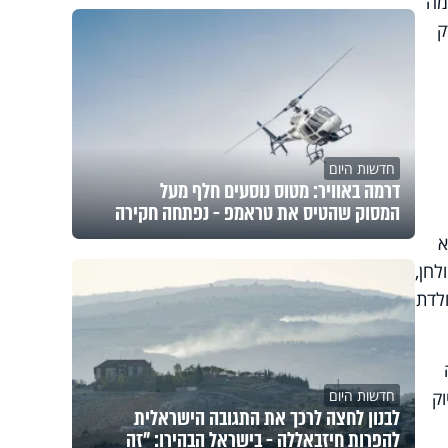
מה
ק
חדשות היום
דרמה באוויר: מטוס נוסעים חלף מעל
המסוק שהטיס את טראמפ - נפתחה חקירה
א
לחן,
ולדת
תה
ק
חדשות היום
לבנון לחצה לרכך את התגובה הישראלית
להפרות חיזבאללה - בישראל הבהירו: "זה