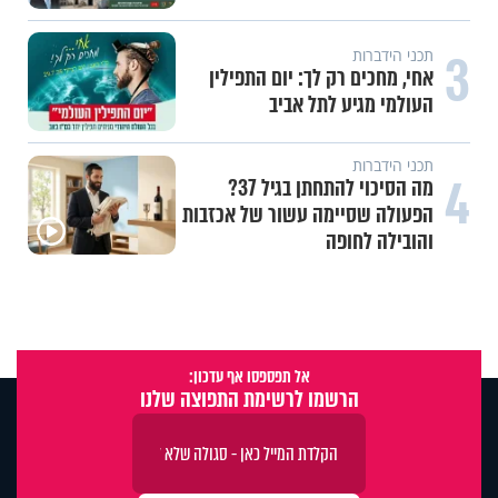
3
תכני הידברות
אחי, מחכים רק לך: יום התפילין
העולמי מגיע לתל אביב
תכני הידברות
4
מה הסיכוי להתחתן בגיל 37?
הפעולה שסיימה עשור של אכזבות
והובילה לחופה
אל תפספסו אף עדכון:
הרשמו לרשימת התפוצה שלנו