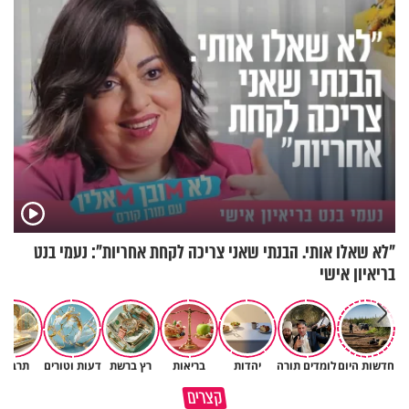
"לא שאלו אותי. הבנתי שאני צריכה לקחת אחריות": נעמי בנט
בריאיון אישי
חדשות היום
לומדים תורה
יהדות
בריאות
רץ ברשת
דעות וטורים
תרבות
גם ׳הרע׳ זה הרחמים של בורא
קצרים
מדוע האמונה נמשלה למלח?
עולם