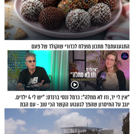
התגעגעתם? מתכון מוצלח לכדורי שוקולד של פעם
"אין לי יד, וזו לא מחלה": כרמל
ננסי ברנדס: "יש לי 4 ילדים.
יוגב על החיסרון שהפך לגעגוע
הקשר הכי טוב - עם הבת
החרדית"