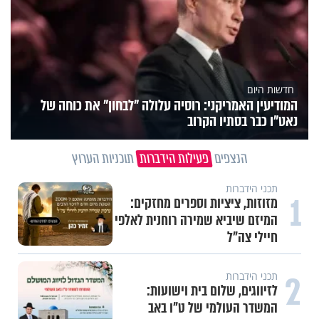
חדשות היום
המודיעין האמריקני: רוסיה עלולה "לבחון" את כוחה של
נאט"ו כבר בסתיו הקרוב
הנצפים
פעילות הידברות
תוכניות הערוץ
תכני הידברות
1
מזוזות, ציציות וספרים מחזקים:
המיזם שיביא שמירה רוחנית לאלפי
חיילי צה"ל
2
תכני הידברות
לזיווגים, שלום בית וישועות:
המשדר העולמי של ט"ו באב