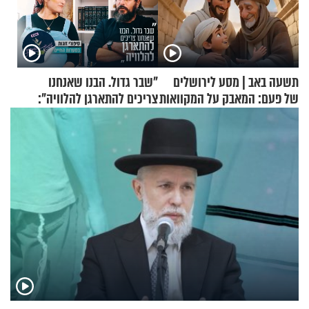
תשעה באב | מסע לירושלים
"שבר גדול. הבנו שאנחנו
של פעם: המאבק על המקוואות
צריכים להתארגן להלוויה":
זוגיות במבחן, הפעם עם מרים
וגד דנינו