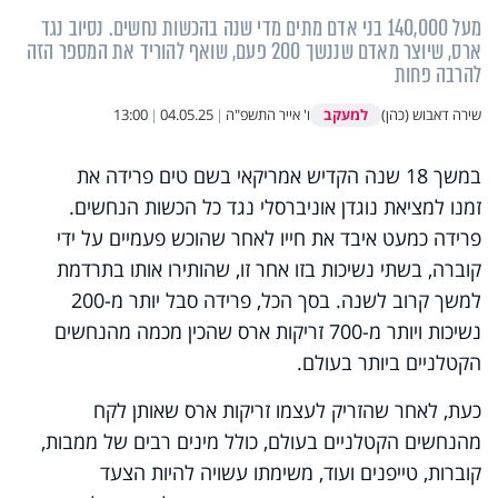
מעל 140,000 בני אדם מתים מדי שנה בהכשות נחשים. נסיוב נגד
ארס, שיוצר מאדם שננשך 200 פעם, שואף להוריד את המספר הזה
להרבה פחות
למעקב
שירה דאבוש (כהן)
ו' אייר התשפ"ה
|
04.05.25
|
13:00
במשך 18 שנה הקדיש אמריקאי בשם טים פרידה את
זמנו למציאת נוגדן אוניברסלי נגד כל הכשות הנחשים.
פרידה כמעט איבד את חייו לאחר שהוכש פעמיים על ידי
קוברה, בשתי נשיכות בזו אחר זו, שהותירו אותו בתרדמת
למשך קרוב לשנה. בסך הכל, פרידה סבל יותר מ-200
נשיכות ויותר מ-700 זריקות ארס שהכין מכמה מהנחשים
הקטלניים ביותר בעולם.
כעת, לאחר שהזריק לעצמו זריקות ארס שאותן לקח
מהנחשים הקטלניים בעולם, כולל מינים רבים של ממבות,
קוברות, טייפנים ועוד, משימתו עשויה להיות הצעד