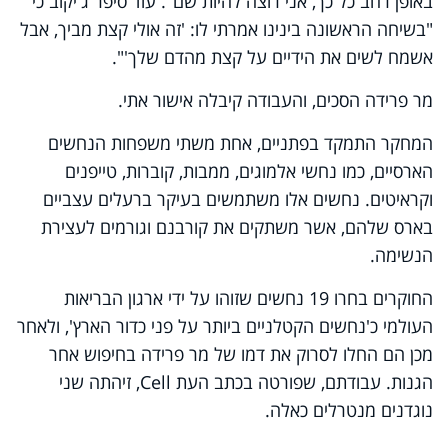
באופן רחב כל כך, אני רוצה להיות שם". עוד סיפר ג'יקוב כי
"בשיחה הראשונה בינינו אמרתי לו: 'זה אולי קצת מביך, אבל
אשמח לשים את הידיים על קצת מהדם שלך'".
מר פרידה הסכים, והעבודה קיבלה אישור אתי.
המחקר התמקד בפתניים, אחת משתי משפחות הנחשים
הארסיים, כמו נחשי אלמוגים, ממבות, קוברות, טייפנים
וקראיטים. נחשים אלו משתמשים בעיקר ברעלים עצביים
בארס שלהם, אשר משתקים את קורבנם וגורמים לעצירת
הנשימה.
החוקרים בחרו 19 נחשים שזוהו על ידי ארגון הבריאות
העולמי כ'נחשים הקטלניים ביותר על פני כדור הארץ', ולאחר
מכן הם החלו לסרוק את דמו של מר פרידה בחיפוש אחר
הגנות. עבודתם, שפורטה בכתב העת Cell, זיהתה שני
נוגדנים מנטרלים כאלה.