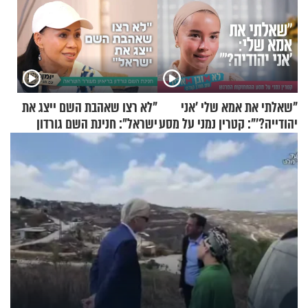
"שאלתי את אמא שלי 'אני
"לא רצו שאהבת השם ייצג את
יהודייה?'": קטרין נמני על מסע
ישראל": חנינת השם גורדון
ההתחזקות המרגש
בריאיון מעורר השראה