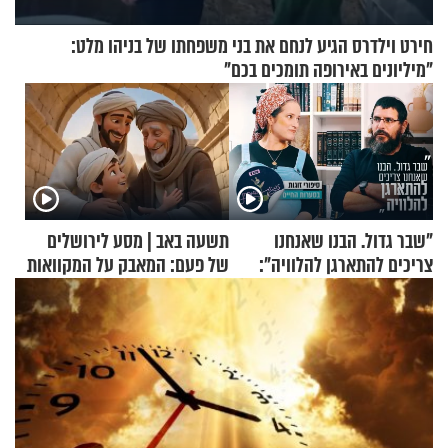
חירט וילדרס הגיע לנחם את בני משפחתו של בניהו מלט:
"מיליונים באירופה תומכים בכם"
"שבר גדול. הבנו שאנחנו
תשעה באב | מסע לירושלים
צריכים להתארגן להלוויה":
של פעם: המאבק על המקוואות
זוגיות במבחן, הפעם עם מרים
וגד דנינו