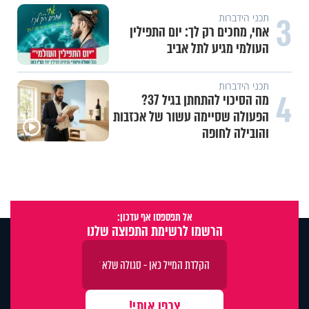
3
תכני הידברות
אחי, מחכים רק לך: יום התפילין
העולמי מגיע לתל אביב
תכני הידברות
4
מה הסיכוי להתחתן בגיל 37?
הפעולה שסיימה עשור של אכזבות
והובילה לחופה
אל תפספסו אף עדכון:
הרשמו לרשימת התפוצה שלנו