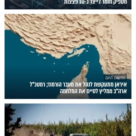
מספיק חומר לייצר כ-10 פצצות
חדשות היום
איראן מתעקשת לנהל את מעבר הורמוז; רמטכ"ל
ארה"ב ממליץ לסיים את המלחמה