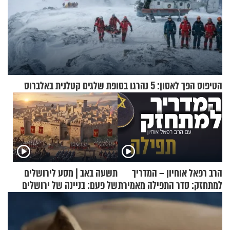
הטיפוס הפך לאסון: 5 נהרגו בסופת שלגים קטלנית באלברוס
הרב רפאל אוחיון – המדריך
תשעה באב | מסע לירושלים
למתחזק: סדר התפילה מאמירת
של פעם: בניינה של ירושלים
הקורבנות ועד קריאת שמע