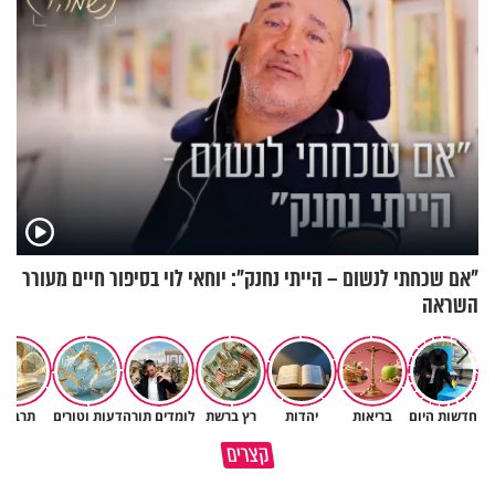
"אם שכחתי לנשום – הייתי נחנק": יוחאי לוי בסיפור חיים מעורר
השראה
חדשות היום
בריאות
יהדות
רץ ברשת
לומדים תורה
דעות וטורים
תרבות
עם ישראל נמשל ל….פופקורן?!
קצרים
🍿
מוקדש לכל מי שאיבד איש קרוב