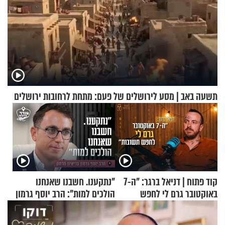
תשעה באב | מסע לירושלים של פעם: מתחת לרחובות ירושלים
קוד פתוח | דניאל ברגר: "ה-7
"נתקענו. חשבנו שאנחנו
באוקטובר גרם לי לחפש
הולכים למות": הרב יוסף גרמון
תשובות"
בריאיון מרתק