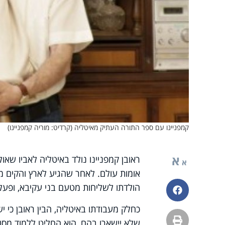
קמפניינו עם ספר התורה העתיק מאיטליה (קרדיט: מוריה קמפניינו)
א
ראובן קמפניינו נולד באיטליה לאביו שא
א
אומות עולם. לאחר שהגיע לארץ והקים מ
הולדתו לשליחות מטעם בני עקיבא, ופעל 
פייסבוק
כחלק מעבודתו באיטליה, הבין ראובן כי
הדפסה
שלא יישארו בהם, הוא החליט ללמוד מסו