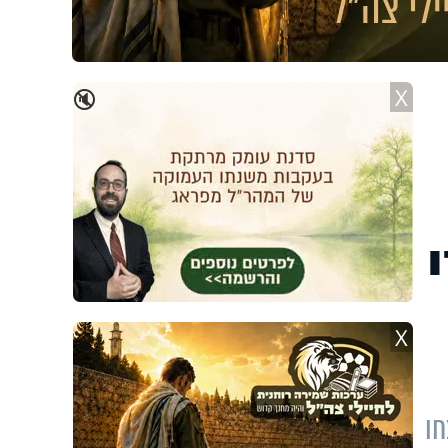
X
🔇
X
חו