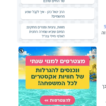
של החיים שלכם
הרב יגאל כהן - איך לקבל שפע
מהשמיים?
י
מזוזות, ציציות וספרים מחזקים:
המיזם שיביא שמירה רוחנית
-400 שנה. ספר זה
לאלפי חיילי צה"ל
X
🔇
ך