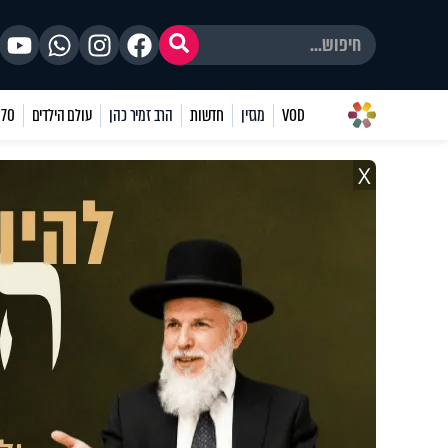
VOD
מגזין
חדשות
הרב זמיר כהן
עולם הילדים
70 שאלות
X