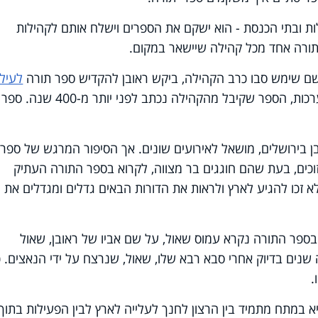
 ובתי הכנסת - הוא ישקם את הספרים וישלח אותם לקהילות
תורה אחד מכל קהילה שיישאר במקום.
שם שימש סבו כרב הקהילה, ביקש ראובן להקדיש ספר תורה
לעילו
סבו ואביו שנרצחו בשואה. לפי הערכות, הספר שקיבל מהקהילה נכתב לפני יותר מ
ן בירושלים, מושאל לאירועים שונים. אך הסיפור המרגש של ספר
זוכים, בעת שהם חוגגים בר מצווה, לקרוא בספר התורה העתיק
כו להגיע לארץ ולראות את הדורות הבאים גדלים ומגדלים את
ספר התורה נקרא עמוס שאול, על שם אביו של ראובן, שאול
 שנים בדיוק אחרי סבא רבא שלו, שאול, שנרצח על ידי הנאצים. כ
.
א במתח מתמיד בין הרצון לחנך לעלייה לארץ לבין הפעילות בתוך