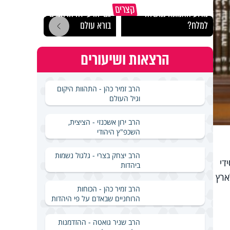
קצרים
מדוע האמונה נמשלה
גם ׳הרע׳ זה הרחמים של
האם מ
למלח?
בורא עולם
בשבת
הרצאות ושיעורים
הרב זמיר כהן - התהוות היקום
וגיל העולם
הרב ירון אשכנזי - הציצית,
השכפ"ץ היהודי
הרב יצחק בצרי - גלגול נשמות
די
ביהדות
ארץ
הרב זמיר כהן - הכוחות
הרוחניים שבאדם על פי היהדות
הרב שניר גואטה - ההזדמנות