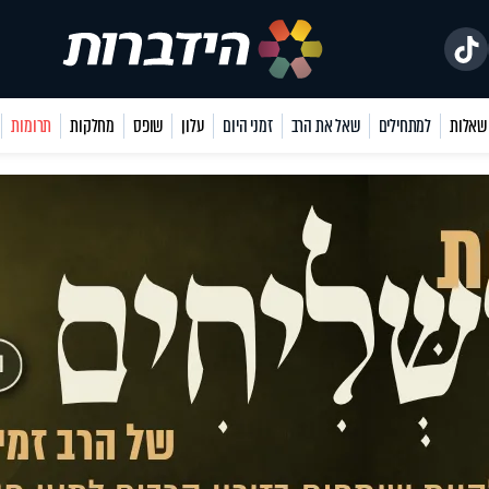
למתחילים
שאל את הרב
זמני היום
עלון
שופס
מחלקות
תרומות