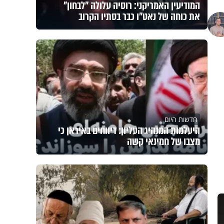
המודיעין האמריקני: רוסיה עלולה "לבחון"
את כוחה של נאט"ו כבר בסתיו הקרוב
חדשות היום
היעלמות המנהיג העליון: דיווחים באיראן כי
מצבו של חמינאי קשה