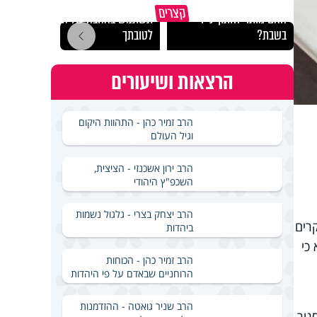
קצרים
האם מותר לחתוך נייר
תשתמש באהבה של השם
פותח
בשבת?
לטובתך
ומקב
הרצאות ושיעורים
הרב זמיר כהן - התהוות היקום
וגיל העולם
הרב ירון אשכנזי - הציצית,
השכפ"ץ היהודי
הרב יצחק בצרי - גלגול נשמות
רים
ביהדות
כי
הרב זמיר כהן - הכוחות
הרוחניים שבאדם על פי היהדות
הרב שניר גואטה - ההזדמנות
גור