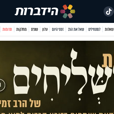
למתחילים
שאל את הרב
זמני היום
עלון
שופס
מחלקות
תרומות