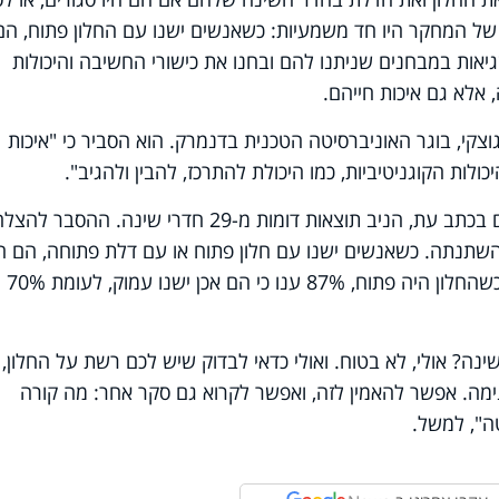
של המחקר היו חד משמעיות: כשאנשים ישנו עם החלון פתוח, הם
שגיאות במבחנים שניתנו להם ובחנו את כישורי החשיבה והיכולות
אלא גם איכות חייהם.
צקי, בוגר האוניברסיטה הטכנית בדנמרק. הוא הסביר כי "איכות
לות הקוגניטיביות, כמו היכולת להתרכז, להבין ולהגיב".
המחקר הזה זכה להדים רבים. הוא פורסם בכתב עת, הניב תוצאות דומות מ-29 חדרי שינה. ההסבר
השתנתה. כשאנשים ישנו עם חלון פתוח או עם דלת פתוחה, הם הי
פחות עייפים בבוקר ובערב כי ישנו יותר. כשהחלון היה פתוח, 87% ענו כי הם אכן ישנו עמוק, לעומת 70%
ינה? אולי, לא בטוח. ואולי כדאי לבדוק שיש לכם רשת על החלון,
ימה. אפשר להאמין לזה, ואפשר לקרוא גם סקר אחר: מה קורה
ה", למשל.