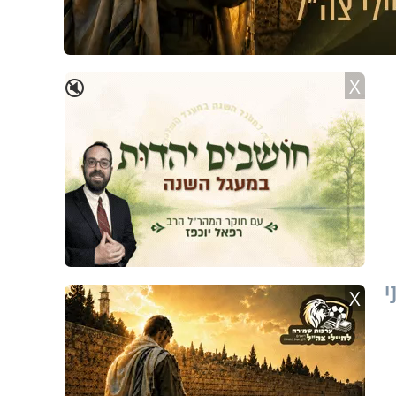
X
🔇
י
X