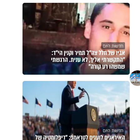
חדשות היום
אביו של חלל צה"ל תמיר וקנין הי"ד:
"התקשרתי אליך, לא ענית. הרגשתי
שמשהו רע קורה"
חדשות היום
האיראנים לועגים לטראמפ: "דיפלומטיה של