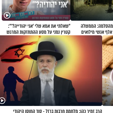
מהסלמה: הממשלה
"שאלתי את אמא שלי 'אני יהודייה?'":
קטרין נמני על מסע ההתחזקות המרגש
הרב זמיר כהן: מלחמת חרבות ברזל - סוד החוסן היהודי