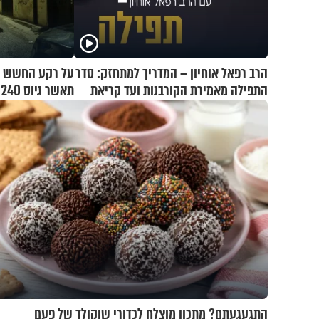
הרב רפאל אוחיון – המדריך למתחזק: סדר
על רקע החשש 
התפילה מאמירת הקורבנות ועד קריאת
תאשר גיוס 240 אלף אנשי מילואים
שמע
התגעגעתם? מתכון מוצלח לכדורי שוקולד של פעם