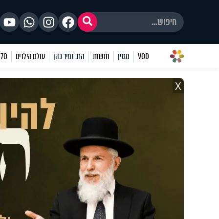
VOD
מגזין
חדשות
הרב זמיר כהן
עולם הילדים
70 שאלות
X