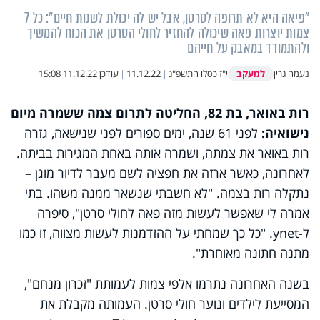
"פיאה היא לא תרופה לסרטן, אבל יש לה יכולת לשנות חיים": כל 7
צמות יוצרות פאה שיכולה להחזיר לחולי הסרטן את הכוח להמשיך
ולהתמודד במאבק על חייהם
למעקב
נעמה גרין
י"ז כסלו התשפ"ג
|
11.12.22
|
עודכן
11.12.22 15:08
רות באואר, בת 82, החליטה לתרום צמה ששמרה מיום
נישואיה:
לפני 61 שנה, ימים ספורים לפני שנישאה, גזרה
רות באואר את צמתה, ושמרה אותה באחת המגירות בביתה.
לאחרונה, כאשר ארזה את חפציה לשם מעבר לדיור מוגן –
נתקלה רות בצמה. "לא חשבתי שנשאר ממנה משהו. בתי
אמרה לי שאפשר לעשות מזה פאה לחולי סרטן", סיפרה
ל-
ynet
. "כל כך שמחתי על ההזדמנות לעשות מצווה, זו כמו
מתנה חתונה מאוחרת".
בשנה האחרונה נתרמו אלפי צמות לעמותת "זכרון מנחם",
המסייעת לילדים ונוער חולי סרטן. העמותה מקבלת את