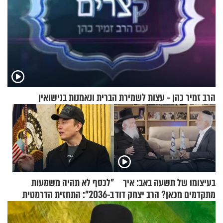
הרב זמיר כהן - עצות לשמירת הברית ונאמנות בנישואין
בעיצומו של תשעה באב: איך
"לכסף לא תהיה משמעות
מתקדמים מכאן? הרב יצחק דוד
ב-2036": התחזית הדרמטית
גרוסמן בשיחה מיוחדת
של אילון מאסק על עתיד
הכלכלה