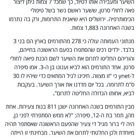
השיער ומעבירה אותו לטיול, כך שמכל 7 צמות ניתן ליצור
פאה לחולי סרטן, ששער ראשם נשר בשל טיפולי
הכימותרפיה. ירושלים היא שיאנית התרומות, ורק בה נתרמו
בשנה האחרונה 1,883 צמות.
מנתוני העמותה עולה כי 278 מהתורמים בארץ הם בני 3
בלבד. ילדים רכים שהסתפרו בפעם הראשונה בחייהם,
והוריהם החליטו לתרום את השיער לשם הכנת פיאה לחולי
סרטן. אחד התורמים הוא לביא וענונו בן ה-3. אמו סיפרה
ל-
ynet
כי "זו מצווה. חיכינו לגיל המתאים כדי שיהיו לו 30
ס"מ לתרומה. בכל יום מדדנו את אורך השיער. בעקבות
לביא, אחותו הגדולה החליטה לתרום"
.
מבין התורמים בשנה האחרונה ישנן 811 בנות צעירות. אחת
מהן, תמר בת ה-12, סיפרה: "לא ממש הסתפרתי לפני כן,
היה לי ברור מגיל די צעיר שהפעם הראשונה שאסתפר תהיה
מיוחדת ולכן החלטתי לתרום את השיער. מבחינתי זו הייתה