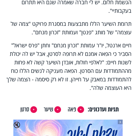
הגשמת חלום. יש לי חברה שאמרה שגם היא תתרום
בעקבותיי".
תרומת השיער הללו מתבצעות במסגרת פרויקט "צמה של
עוצמה" של מותג "פנטן" ועמותת "זכרון מנחם".
חיים ארנטל, יו"ר עמותת "זכרון מנחם" וחתן "פרס ישראל"
הסביר כי הפאה אמנם לא תרופה לסרטן, אבל יש לה יכולת
לשנות חיים: "לאלפי חולות, אובדן השיער קשה לא פחות
מההתמודדות עם הסרטן. הפאה מעניקה לנשים הללו כוח
להתמודדות במאבק על חייהן. זו לא רק סיסמה - הצמה שלך
היא העוצמה שלה".
תגיות ועדכונים:
פאה
שיער
סרטן
X
🔇