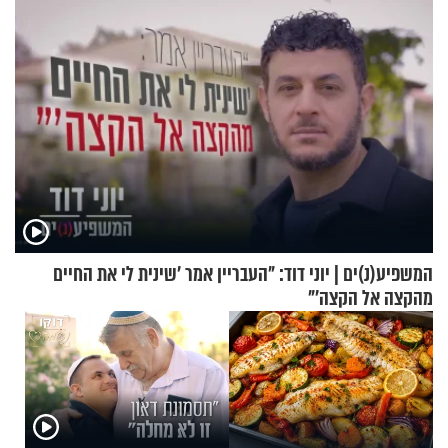
המשפיע(נ)ים | יוני דוד: "העבריין אמר 'שינית לי את החיים
מהקצה אל הקצה'"