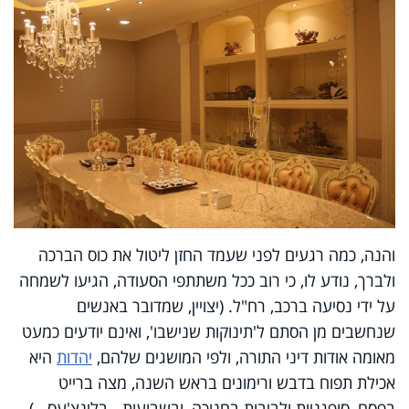
והנה, כמה רגעים לפני שעמד החזן ליטול את כוס הברכה
ולברך, נודע לו, כי רוב ככל משתתפי הסעודה, הגיעו לשמחה
על ידי נסיעה ברכב, רח"ל. (יצויין, שמדובר באנשים
שנחשבים מן הסתם ל'תינוקות שנישבו', ואינם יודעים כמעט
מאומה אודות דיני התורה, ולפי המושגים שלהם,
יהדות
היא
אכילת תפוח בדבש ורימונים בראש השנה, מצה ברייט
בפסח, סופגניות ולביבות בחנוכה, ובשבועות - בלינצ'עס...).