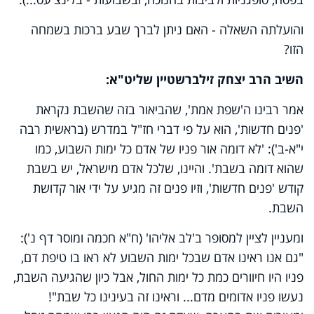
והועלתה השאלה - האם ניתן לברך שבע ברכות בשמחה
הזו?
השיב הרב יצחק זילברשטיין שליט"א:
אמר רבינו ה'שפת אמת', שהביאור בזה שהשבת נקראת
'פנים חדשות', הוא על פי דברי חז"ל במדרש (בראשית רבה
י"א-ב'): 'לא דומה אור פניו של אדם כל ימות השבוע, כמו
שהוא דומה בשבת'. והיינו, שלכל אדם מישראל, יש בשבת
קודש 'פנים חדשות', וזיו פנים זה מגיע על ידי אור קדושת
השבת.
ומעניין לציין למסופר ב'לב אליהו' (ח"א חכמה ומוסר דף נ'):
"גם אנו ראינו אדם שבכל ימות השבוע לא ראו בו טיפת דם,
פניו היו חיוורים כמת כל ימות החול, אבל כיון שהגיעה השבת,
נעשו פניו אדומים מדם... וראינו זה בעינינו כל שבת"!