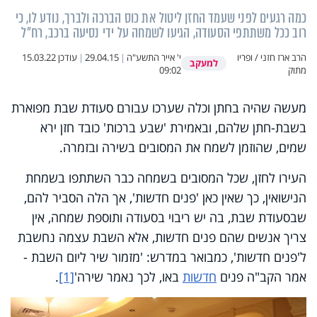
כמה רגעים לפני שעמד החזן ליטול את כוס הברכה ולברך, נודע לו, כי
רוב ככל משתתפי הסעודה, הגיעו לשמחה על ידי נסיעה ברכב, רח"ל
הרב ארז חזני / ופריו
י' אייר התשע"ה
|
29.04.15
|
עודכן
15.03.22
למעקב
מתוק
09:02
מעשה שהיה בחתן וכלה שערכו עבורם סעודת שבת מפוארת
בשבת-חתן שלהם, ובאמירת 'שבע ברכות' כובד חזן ירא
שמים, שהוזמן לשמח את המסובים בשירה ובזמרה.
העירו לחזן, שכל המסובים בשמחה כבר השתתפו בשמחת
הנישואין, כך שאין כאן 'פנים חדשות', אך הלה הסביר להם,
שבסעודת שבת, בה יש ריבוי בסעודה ותוספת שמחה, אין
צריך אנשים שהם פנים חדשות, אלא השבת עצמה נחשבת
ל'פנים חדשות', כמבואר במדרש: 'מזמור שיר ליום השבת -
אמר הקב"ה פנים
חדשות
באו, לכך נאמר שירה'
[1]
.