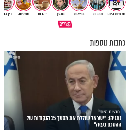
חדשות היום
תרבות
בריאות
מגזין
יהדות
משפחה
רץ ברשת
נפלאות הבריאה | הפיל - מלך
איך לשלוט בסיטואציה בצורה
קצרים
הזיכרון של הסוואנה
נכונה?
כתבות נוספות
חדשות היום
נתניהו: "ישראל שוללת את מסמך 15 הנקודות של
ההסכם בעזה"