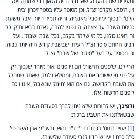
ומעירים שם בהערה, שאדם זה היה הגאון רבי שמחה זיסל
זיו, ה'סבא מקלם' זצ"ל, וכן מסופר עליו בספר זיכרון 'בית
קלם': "בסוף ימיו סבל מאנמיה, והיה תמיד חיוור. אבל משעת
כניסת השבת עד צאתה, היו פניו להבה, כאדם בריא וחזק. כל
זה ראינו כולנו, כל מי שלמד בקלם, בכל שבת ושבת". ועל
רבינו החתם סופר זצ"ל העידו, שבשבת קודש היה יותר גבוה.
וכן מסופר על בעל "סידורו של שבת" זצ"ל.
הרי לנו, ש'פנים חדשות' הם זיו פנים ואור מיוחד שנסוך רק
על פני מי ששומר את השבת, וממילא נלמד, שאחד שמחלל
את השבת הקדושה, גם אם הוא 'תינוק שנשבה', אינו זוכה
ל'פנים חדשות' אלו.
ולפיכך,
יש להורות שלא ניתן לברך בסעודת השבת
שבשאלתנו את השבע ברכות!
[1]
יעויין בתוס' בכתובות ז': ד"ה והוא, ובשו"ע אבן העזר סי'
ס"ב ס"ח (ויעו"ש הדין לגבי סעודה שלישית).