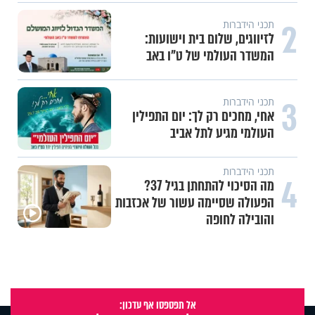
2
תכני הידברות
לזיווגים, שלום בית וישועות:
המשדר העולמי של ט"ו באב
3
תכני הידברות
אחי, מחכים רק לך: יום התפילין
העולמי מגיע לתל אביב
תכני הידברות
4
מה הסיכוי להתחתן בגיל 37?
הפעולה שסיימה עשור של אכזבות
והובילה לחופה
אל תפספסו אף עדכון: