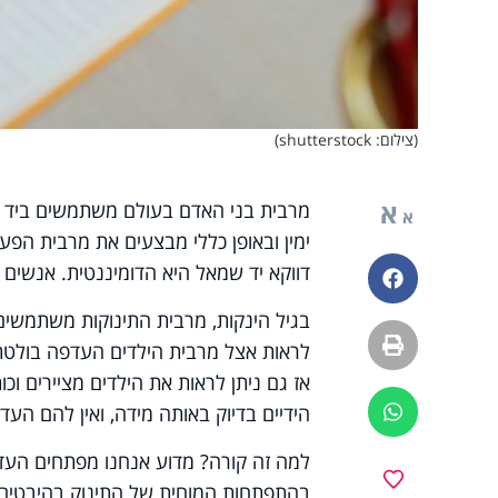
(צילום: shutterstock)
א
מרבית בני האדם בעולם משתמשים ביד ימין 
א
דווקא יד שמאל היא הדומיננטית. אנשים א
פייסבוק
בגיל הינקות, מרבית התינוקות משתמשים
הדפסה
אז גם ניתן לראות את הילדים מציירים ו
הידיים בדיוק באותה מידה, ואין להם העד
ווטסאפ
למה זה קורה? מדוע אנחנו מפתחים העדפה
מועדפים
בהתפתחות המוחית של התינוק בהיבטים נו