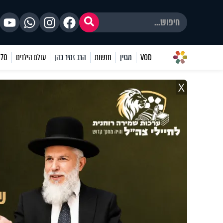
VOD
מגזין
חדשות
הרב זמיר כהן
עולם הילדים
70 שאלות
X