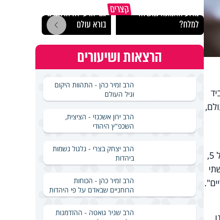
קצרים
מדוע האמונה נמשלה
גם ׳הרע׳ זה הרחמים של
האם מ
למלח?
בורא עולם
בשבת
הרצאות ושיעורים
הרב זמיר כהן - התהוות היקום
יד
וגיל העולם
צל כ-10% מהאנשים בעולם,
הרב ירון אשכנזי - הציצית,
השכפ"ץ היהודי
הרב יצחק בצרי - גלגול נשמות
לראות אצל מרבית הילדים העדפה בולטת לאחת משתי הידיים. ההעדפה הזו מתבססת באופן מלא סביב גיל 5,
ביהדות
תי
הרב זמיר כהן - הכוחות
ים".
הרוחניים שבאדם על פי היהדות
הרב שניר גואטה - ההזדמנות
ו