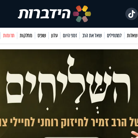
למתחילים
שאל את הרב
זמני היום
עלון
שופס
מחלקות
תרומות