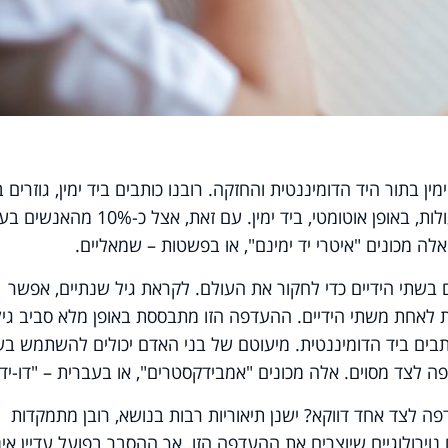
בתור היד הדומיננטית והחזקה. רובנו כותבים ביד ימין, גוזרים ב
ימין ובאופן כללי מבצעים את מרבית הפעולות, באופן אוטומטי, ביד ימין. עם זאת, א
לה מכונים "איטרי יד ימינם", או בפשטות – שמאליים.
 בשתי הידיים כדי לחקור את העולם. לקראת גיל שנתיים, אפשר
כותבים ביד הדומיננטית. מיעוטם של בני האדם יכולים להשתמש בש
פה לצד מסוים. אלה מכונים "אמבידקסטרים", או בעברית – "דו-ידי
 לצד אחד דווקא? ישנן תיאוריות רבות בנושא, רובן מתמקדות
ירולוגיים שיוצרים את ההעדפה הזו. אך ההסבר בפועל עדיין אינ