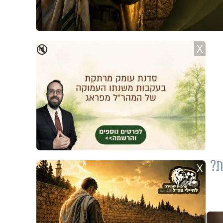
X
🔇
ת?
X