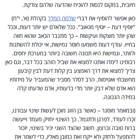
חיובית, במקום לנסות להוכיח שהדעה שלהם צודקת.
כאן אפשר להוסיף את דברי
שלמה המלך
בקהלת (א', י"ח)
"יוסיף דעת – יוסיף מכאוב". ככל שלאדם יש יותר דעות, וככל
שהן יותר מוצקות ועיקשות – כך מתגבר הכאב שהוא חווה
בחייו. עודף דעות משמעו חוסר גמישות, אי יכולת להשתנות
ולוותר, וגמישות היא תכונה חשובה ביותר במערכת יחסים.
רבותינו לימדו אותנו למצוא את שביל הזהב בכל דבר, וגם כאן
צריך למצוא את דרך האמצע בין קלות דעת לבין קיבעון
מחשבתי ואטימות. הרב דסלר מסביר שהמעביר על מידותיו
הוא אדם שלא דבק יותר מדי בדעותיו, אדם שדעתו קלה
במידה הנכונה.
(ובמאמר מוסגר – כאשר בן הזוג מוכן לעשות שינוי עבורנו,
זִכְרוּ לעודד, לפרגן ולתגמל. כך השינוי יחזיק מעמד וייעשה
ברוח טובה וברצון. חשוב שהצד השני יכיר בשינוי, יזכור
להתפעל ולחזק ולא ייקח זאת כמובן מאליו, כדי לשמר את