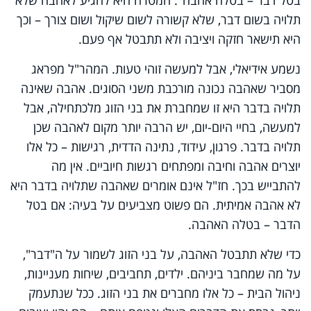
תלויה בשום דבר, שלא קשורה לשום שיקול ושום צורך – וכך
היא תישאר חזקה ויציבה ולא תתבטל אף פעם.
נשמע אידיאלי, אבל למעשה זוהי טעות. המהר"ל מפראג
מסביר שאהבה נכונה מורכבת משני הסוגים. אהבה שאינה
תלויה בדבר היא זו שמחברת את בני הזוג מלכתחילה, אבל
למעשה, בחיי היום-יום, יש הרבה יותר מקום לאהבה שכן
תלויה בדבר. פרגון, עידוד, נתינה הדדית, רגישות – כל אלו
יוצרים אהבה וחיבה ומפתחים רגשות חיוביים. אין מה
להתבייש בכך. חז"ל אינם אומרים שאהבה שתלויה בדבר היא
לא אהבה אמיתית. הם פשוט מצביעים על בעיה: אם בטל
הדבר – בטלה האהבה.
כדי שלא תתבטל האהבה, על בני הזוג לשמור על ה"דבר",
על מה שמחבר ביניהם. ילדים, תחביבים, שיחות מעניינות,
ניהול הבית – כל אלו מחברים את בני הזוג. ככל שנתעמק