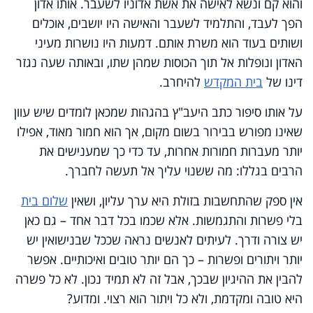
והוא קם ונשא לאישה את אשת אדוניו לשעבר. אותו אדון
הפך לעבד, והתלמיד לשעבר והאישה היו יושבים, אוכלים
ושותים בעוד הוא משרת אותם. דמעות היו נושרות מעיני
האדון ונופלות אל תוך הכוסות שמהן שתו, ובאותה שעה נגזר
דינו של
בית המקדש
להיחרב.
על אותו סיפור כתב היעב"ץ בהגהות שמכאן לומדים שיש עוון
שאינו מפורש בבירור בשום מקום, אך הוא חמור מאוד, אפילו
יותר מעברות חמורות אחרות, עד כדי כך שמענישים את
הרבים בגללו: מה ששנוי עליך אל תעשה לחברך.
אין ספק שהתחשבות בזולת היא ערך עליון, ושאין
שלום בית
בלי פשרות והתגמשות. אלא שכמו בכל דבר אחד – גם כאן
יש צורה ודרך. לעיתים לאנשים נראה שככל שבנישואין יש
יותר ויתורים ופשרות – כך הם יותר טובים ואיכותיים. אפשר
להבין את ההיגיון שבכך, אבל זה לא תמיד נכון. לא כל פשרה
היא טובה ומקדמת, ולא כל ויתור הוא רצוי. ומדוע?