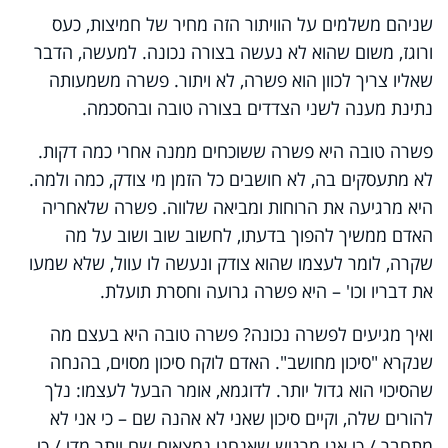
שניהם משלמים על הוויתור הזה מחיר של חמיצות, כעס
ורוגז, משום שהוא לא נעשה בצורה נכונה. למעשה, הדבר
שאליו צריך לכוון הוא פשרה, לא ויתור. פשרה משמעותה
נתינת מענה לשני הצדדים בצורה טובה ובהסכמה.
פשרה טובה היא פשרה ששוכחים ממנה אחרי כמה דקות.
לא מתעסקים בה, לא חושבים כל הזמן מי צודק, כמה ולמה.
היא מרגיעה את הרוחות ומביאה שלווה. פשרה שלאחריה
האדם ממשיך להפוך בדעתו, לחשוב שוב ושוב על מה
שקרה, לומר לעצמו שהוא צודק ונעשה לו עוול, שלא שמעו
את דבריו וכו' – היא פשרה גרועה וחסרת תועלת.
ואיך מגיעים לפשרה נכונה? פשרה טובה היא בעצם מה
שנקרא "סיכון מחושב". האדם לוקח סיכון מסוים, בהנחה
שהסיכוי הוא גדול יותר. לדוגמא, אומר הבעל לעצמו: נלך
להורים שלה, וקיים סיכון שאני לא אהנה שם – כי אני לא
מתחבר / כי אני מרגיש שאנחנו נמצאים שם יותר מדי / כי