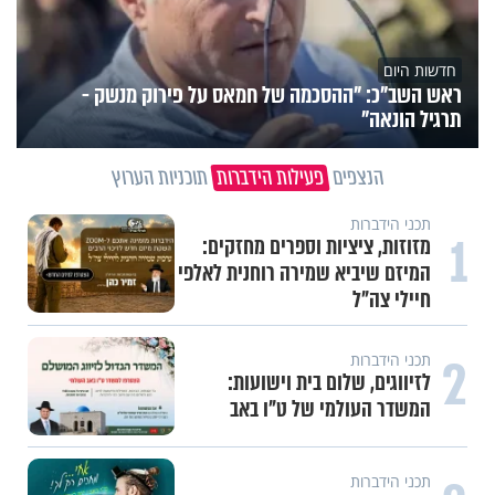
חדשות היום
ראש השב"כ: "ההסכמה של חמאס על פירוק מנשק -
תרגיל הונאה"
הנצפים
פעילות הידברות
תוכניות הערוץ
תכני הידברות
1
מזוזות, ציציות וספרים מחזקים:
המיזם שיביא שמירה רוחנית לאלפי
חיילי צה"ל
2
תכני הידברות
לזיווגים, שלום בית וישועות:
המשדר העולמי של ט"ו באב
תכני הידברות