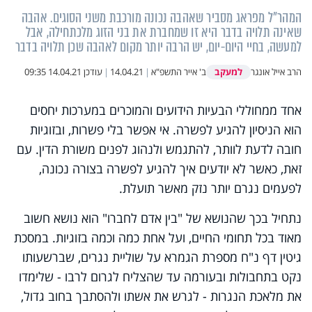
המהר"ל מפראג מסביר שאהבה נכונה מורכבת משני הסוגים. אהבה
שאינה תלויה בדבר היא זו שמחברת את בני הזוג מלכתחילה, אבל
למעשה, בחיי היום-יום, יש הרבה יותר מקום לאהבה שכן תלויה בדבר
למעקב
הרב אייל אונגר
ב' אייר התשפ"א
|
14.04.21
|
עודכן
14.04.21 09:35
אחד ממחוללי הבעיות הידועים והמוכרים במערכות יחסים
הוא הניסיון להגיע לפשרה. אי אפשר בלי פשרות, ובזוגיות
חובה לדעת לוותר, להתגמש ולנהוג לפנים משורת הדין. עם
זאת, כאשר לא יודעים איך להגיע לפשרה בצורה נכונה,
לפעמים נגרם יותר נזק מאשר תועלת.
נתחיל בכך שהנושא של "בין אדם לחברו" הוא נושא חשוב
מאוד בכל תחומי החיים, ועל אחת כמה וכמה בזוגיות. במסכת
גיטין דף נ"ח מספרת הגמרא על שוליית נגרים, שברשעותו
נקט בתחבולות ובעורמה עד שהצליח לגרום לרבו - שלימדו
את מלאכת הנגרות - לגרש את אשתו ולהסתבך בחוב גדול,