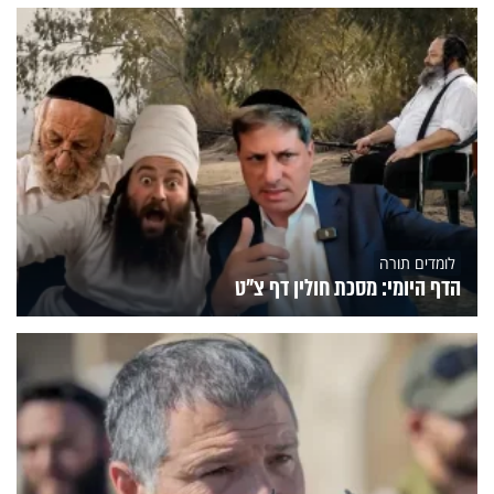
לומדים תורה
הדף היומי: מסכת חולין דף צ"ט