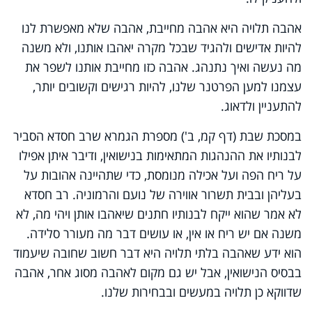
אהבה תלויה היא אהבה מחייבת, אהבה שלא מאפשרת לנו
להיות אדישים ולהגיד שבכל מקרה יאהבו אותנו, ולא משנה
מה נעשה ואיך נתנהג. אהבה כזו מחייבת אותנו לשפר את
עצמנו למען הפרטנר שלנו, להיות רגישים וקשובים יותר,
להתעניין ולדאוג.
במסכת שבת (דף קמ, ב') מספרת הגמרא שרב חסדא הסביר
לבנותיו את ההנהגות המתאימות בנישואין, ודיבר איתן אפילו
על ריח הפה ועל אכילה מנומסת, כדי שתהיינה אהובות על
בעליהן ובבית תשרור אווירה של נועם והרמוניה. רב חסדא
לא אמר שהוא ייקח לבנותיו חתנים שיאהבו אותן ויהי מה, לא
משנה אם יש ריח או אין, או עושים דבר מה מעורר סלידה.
הוא ידע שאהבה בלתי תלויה היא דבר חשוב שחובה שיעמוד
בבסיס הנישואין, אבל יש גם מקום לאהבה מסוג אחר, אהבה
שדווקא כן תלויה במעשים ובבחירות שלנו.