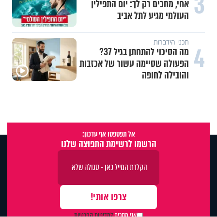
3
אחי, מחכים רק לך: יום התפילין
העולמי מגיע לתל אביב
תכני הידברות
4
מה הסיכוי להתחתן בגיל 37?
הפעולה שסיימה עשור של אכזבות
והובילה לחופה
אל תפספסו אף עדכון:
הרשמו לרשימת התפוצה שלנו
X
אני מסכים
למדיניות הפרטיות