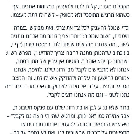
מקבלים מענה, קל לו לתת ולהעניק במקומות אחרים. אך
כשהוא מרגיש מתוסכל ולא מסופק – קשה לו לתת מעצמו.
וכדי שנוכל להעניק לכל צד את צרכיו ואת מבוקשו בצורה
מיטבית, חשוב שנזכור: מותר וצריך לומר מה אנחנו נותנים
לשני, ומה אנחנו מבקשים שייתנו לנו. במסכת שבת (דף י,
ב') כתוב ש"הנותן מתנה לחברו צריך להודיעו", ומפרש רש"י:
"שמתוך כך יהא אוהבו". בזוגיות אין עניין של מתן בסתר,
אנחנו לא מתביישים לקבל מבן הזוג שלנו. להיפך, אנחנו
אמורים להישען זה על זה ולהזדקק איש לזולתו. זהו המצב
הטבעי והרצוי. על כן אין סיבה לשתוק, וכדאי לומר בבירור מה
נתנו לשני – וגם מה אנחנו רוצים לקבל.
ברור שלא נגיע לבן או בת הזוג שלנו עם פנקס חשבונות,
אבל אמירה כמו "אני נותן, ומרגיש שהייתי רוצה גם לקבל" –
היא אמירה בריאה ונכונה. לפעמים אנחנו מוותרים או
מתפשרים על דברים שחשובים לנו, ואם לא נספר על כך –