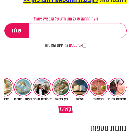
רוצה התראה על כל תוכן חדש של הרב אייל אונגר?
אני מסכים
למדיניות הפרטיות
חדשות היום
בריאות
יהדות
רץ ברשת
לומדים תורה
דעות וטורים
תרבות
גם ׳הרע׳ זה הרחמים של בורא
קצרים
מדוע האמונה נמשלה למלח?
עולם
כתבות נוספות