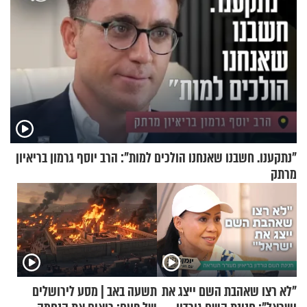
"נתקענו. חשבנו שאנחנו הולכים למות": הרב יוסף גרמון בריאיון
מרתק
"לא רצו שאהבת השם ייצג את
תשעה באב | מסע לירושלים