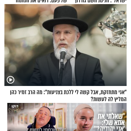
ישראל": חנינת השם גורדון
של פעם: רואים את הנחמה
בריאיון מעורר השראה
"אני מתחזקת, אבל קשה לי ללכת בצניעות": מה הרב זמיר כהן
המליץ לה לעשות?