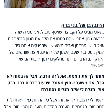
הדובדבן של בני ברק
כשאני מביט על הקבוצה שאסף מוביל, אני מגלה שזה
כנראה נכון. אחרי שהם פתחו את הלב עם מגוון סלטי דגים
אצל מוישי פרידמן ואריה מ'מעושן' שמפנקים אותם כיד
המלך, מסתבר שעם השמן של ההרינג וקצת שומשום של
הקרקרים, הדברים יותר מחליקים לתוך ליבותיהם של
האנשים.
אומר לך את האמת, אוכל זה הרבה, אבל זה בטוח לא
הכל. אני משער שחוץ מאוכל יש עוד דברים בבני ברק.
אולי תגלה לי איזה תגלית נסתרת?
"קשה לי להסביר לך את זה, אבל כל המהות כאן היא תגלית.
החמימות, הגמחי"ם, העזרה ההדדית, הענווה והפשטות, אבל