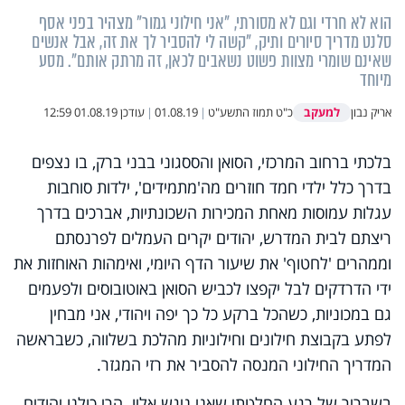
הוא לא חרדי וגם לא מסורתי, "אני חילוני גמור" מצהיר בפני אסף
סלנט מדריך סיורים ותיק, "קשה לי להסביר לך את זה, אבל אנשים
שאינם שומרי מצוות פשוט נשאבים לכאן, זה מרתק אותם". מסע
מיוחד
למעקב
אריק נבון
כ"ט תמוז התשע"ט
|
01.08.19
|
עודכן
01.08.19 12:59
בלכתי ברחוב המרכזי, הסואן והססגוני בבני ברק, בו נצפים
בדרך כלל ילדי חמד חוזרים מה'מתמידים', ילדות סוחבות
עגלות עמוסות מאחת המכירות השכונתיות, אברכים בדרך
ריצתם לבית המדרש, יהודים יקרים העמלים לפרנסתם
וממהרים 'לחטוף' את שיעור הדף היומי, ואימהות האוחזות את
ידי הדרדקים לבל יקפצו לכביש הסואן באוטובוסים ולפעמים
גם במכוניות, כשהכל ברקע כל כך יפה ויהודי, אני מבחין
לפתע בקבוצת חילונים וחילוניות מהלכת בשלווה, כשבראשה
המדריך החילוני המנסה להסביר את רזי המגזר.
בשבריר של רגע החלטתי שאני ניגש אליו. הרי כולנו יהודים,