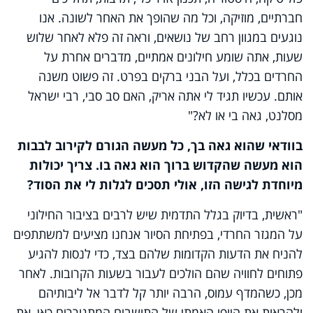
חברתיים, מוזיקה, וכל מה שהופך את האחר לשונה. אנו
נוגעים במגוון רחב של נושאים, וראה זה פלא לאחר שלוש
שעות, אתה שומע חילונים אמתיים, מדברים אחרת על
החרדים בכלל, ועל הבני ברקים בפרט. זה פשוט משנה
אותם. עכשיו תגיד לי אתה אריק, האם סב סבי, רבי ישראל
מסלנט, גאה בי או לא?"
בוודאי שהוא גאה בך, כל מעשה הגורם לקירוב לבבות
הוא מעשה שהקדוש ברוך הוא גאה בו. צריך יכולות
מיוחדת לגישה הזו, אולי תסכים לגלות לי את הסוד?
"ראשית, בדיוק בגלל התדמית שיש לרבים בציבור החילוני
על המגזר החרדי, בפתיחת הסיור אנחנו מציעים למשתתפים
להניח את הדעות הקדומות שלהם בצד, כדי לנסות להגיע
פתוחים לחוויה שהם הולכים לעבור בשעות הקרובות. לאחר
מכן, כשהמדף עמוס, הרבה יותר קל לדבר אל ליבותיהם
ולהראות את היופי האמתי של התושבים המתגוררים כאן, את