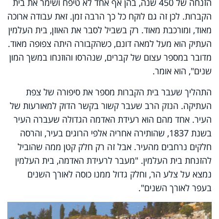
הזנחה של 450 שנה, בהן אף אחד לא טיפח ושימר את בית
הקברות. לכן זה גם לוקח כל כך הרבה זמן. זאת עבודה ארוכה
מאוד, ומורכבת מאוד. רק בשביל לסבר את האוזן, בית העלמין
העתיק הוא מעל למאה דונם, כשהקבורה היתה צפופה מאוד.
מדובר במספר עצום של קברים, שנהרסו והוזנחו במשך המון
שנים", הוא אומר.
התהליך שעבר בית הקברות מספר את סיפורה של צפת
העתיקה. הנזק הרב שעבר קשור בקשר הדוק למאורעות של
העיר. אחד מהם הוא רעידת האדמה הגדולה שעברה העיר
בשנת 1837, שהותירה אחריה אלפי הרוגים בעיר, והרסה
חלקים נרחבים מהעיר. אבל זה רק חלק קטן ממה שהוביל
להזנחת בית העלמין. "מעבר לרעידת האדמה, בית העלמין
נמצא על צלע הר, וחלק גדול ממנו כוסה לאורך השנים
בעפר לאורך השנים".