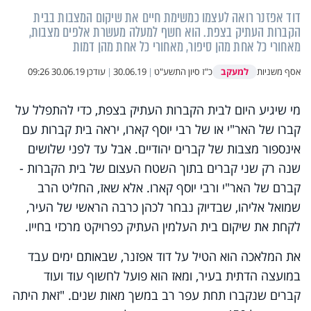
דוד אפזנר רואה לעצמו כמשימת חיים את שיקום המצבות בבית
הקברות העתיק בצפת. הוא חשף למעלה מעשרת אלפים מצבות,
מאחורי כל אחת מהן סיפור, מאחורי כל אחת מהן דמות
למעקב
אסף משניות
כ"ז סיון התשע"ט
|
30.06.19
|
עודכן
30.06.19 09:26
מי שיגיע היום לבית הקברות העתיק בצפת, כדי להתפלל על
קברו של האר"י או של רבי יוסף קארו, יראה בית קברות עם
אינספור מצבות של קברים יהודיים. אבל עד לפני שלושים
שנה רק שני קברים בתוך השטח העצום של בית הקברות -
קברם של האר"י ורבי יוסף קארו. אלא שאז, החליט הרב
שמואל אליהו, שבדיוק נבחר לכהן כרבה הראשי של העיר,
לקחת את שיקום בית העלמין העתיק כפרויקט מרכזי בחייו.
את המלאכה הוא הטיל על דוד אפזנר, שבאותם ימים עבד
במועצה הדתית בעיר, ומאז הוא פועל לחשוף עוד ועוד
קברים שנקברו תחת עפר רב במשך מאות שנים. "זאת היתה