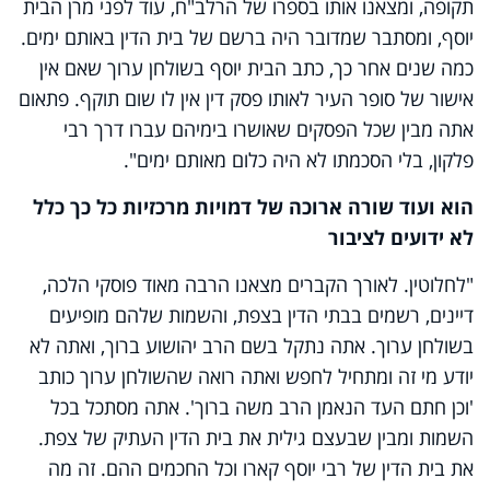
תקופה, ומצאנו אותו בספרו של הרלב"ח, עוד לפני מרן הבית
יוסף, ומסתבר שמדובר היה ברשם של בית הדין באותם ימים.
כמה שנים אחר כך, כתב הבית יוסף בשולחן ערוך שאם אין
אישור של סופר העיר לאותו פסק דין אין לו שום תוקף. פתאום
אתה מבין שכל הפסקים שאושרו בימיהם עברו דרך רבי
פלקון, בלי הסכמתו לא היה כלום מאותם ימים".
הוא ועוד שורה ארוכה של דמויות מרכזיות כל כך כלל
לא ידועים לציבור
"לחלוטין. לאורך הקברים מצאנו הרבה מאוד פוסקי הלכה,
דיינים, רשמים בבתי הדין בצפת, והשמות שלהם מופיעים
בשולחן ערוך. אתה נתקל בשם הרב יהושוע ברוך, ואתה לא
יודע מי זה ומתחיל לחפש ואתה רואה שהשולחן ערוך כותב
'וכן חתם העד הנאמן הרב משה ברוך'. אתה מסתכל בכל
השמות ומבין שבעצם גילית את בית הדין העתיק של צפת.
את בית הדין של רבי יוסף קארו וכל החכמים ההם. זה מה