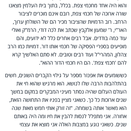
והוא היה אחד מחכמי צפת. בכלל, בתוך בית העלמין מצאנו
שורה ארוכה של חכמי צפת, רובם אינם מוכרים לציבור
הרחב. רוב הדמויות שהציבור מכיר הם של השולחן ערוך,
האר"י, ר' שמעון אלקבץ שכתב את לכה דודי, הרמ"ק ואולי
עוד כמה בודדים. אבל רבים אחרים כלל לא ידועים, והם
מופיעים בספרי הפסיקה של חכמי אותו דור. דמויות כמו הרב
צהלון, המהרי"ל ועוד רבים וטובים. לא סתם האלשיך קרא
להם 'חכמי צפת'. הם היו חכמי הדור ההוא".
כששומעים את אפנזר מספר על גילוי הקברים השונים, חשים
בהתלהבות הרבה שלו לנושא. הוא מרגיש שהוא חי את
העולם העלום שהיה נסתר מעיני המבקרים במקום במשך
שנים ארוכות כל כך. כשאני מציין בפניו את התחושה הזאת,
הוא מאשר אותה בשמחה. "זה זורק אותי חמש מאות שנה
אחורה. אני מתפלל לנסות להבין את חיו ומה היה באותם
שנים. כשאני נוגע במצבות האלה אני מוצא את עצמי