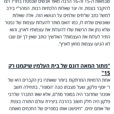
שבמאות ה-15 וה-16 הרבה מאוד אנשים שנפטרו בחו"ל רצו
להיקבר בצפת. זה יצר שאלות הלכתיות רבות. המהר"י בירב
למשל כתב שו"תים שלמים על הנושא הזה. אלה שאלות
שאנשים שלחו לו, כמו 'האם מותר להעלות עצמות של נפטר
שלא נתן את הרשות שלו להעלות את עצמותיו לארץ, והוא
התיר לעלות את העצמות?' האלשיך כותב שאין לך יום שבו
לא הגיעו עצמות מחוץ לארץ".
"מתוך המאה דונם של בית העלמין שיקמנו רק
15"
אחת הדמויות המרתקות ביותר שאותרו בין הקברים היא של
ר' יוסף פלקון, שעל מצבתו כונה 'הסופר'. בתחילה חשב
אפנזר שמדובר היה בסופר סת"ם, אלא שאז התברר שלרבי
פלקון היה חלק חשוב בהרבה ביצירת עולם התורה בצפת
של אותם ימים. "חיפשנו אותו בספרים של החכמים מאותה