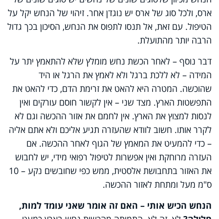
ארס, ולכל סוג של ארס יש נוגדן אחר. זיהוי של הנחש יקל על
הטיפול. עם זאת, אל תנסו לתפוס את הנחש, הסיכון בכך גדול
הרבה יותר מהתועלת.
דבר נוסף – לאחר הכשת נחש מומלץ שלא להתאמץ יתר על
המידה – לא ללכת ברגל ולא לאמץ את הרגל או היד
שהוכשה. המטרה היא להאט את זרימת הדם, כדי להאט את
התפשטות הארץ. מצד שני – אין לקשור חוסם עורקים ואין
לנסות למצוץ את הארץ. אין לחמם את אזור ההכשה וגם לא
לקרר אותו. חשוב לוודא שהעזרה תגיע אליכם ולא אתם אליה
– כדי להמעיט את המאמץ של הגוף לאחר ההכשה. אם
העזרה מרוחקת ואין אפשרות לטיפול רפואי מידי, יש לחבוש
את האזור בתחבושת אלסטית, ממש כפי שחובשים נקע – 10
ס"מ מעל ומתחת לאזור ההכשה.
הנחש הכיש אותי – האם זה אומר שאני עומד למות,
חלילה?
לא, זה לא. התמותה מהכשות נחש בארץ כמעט