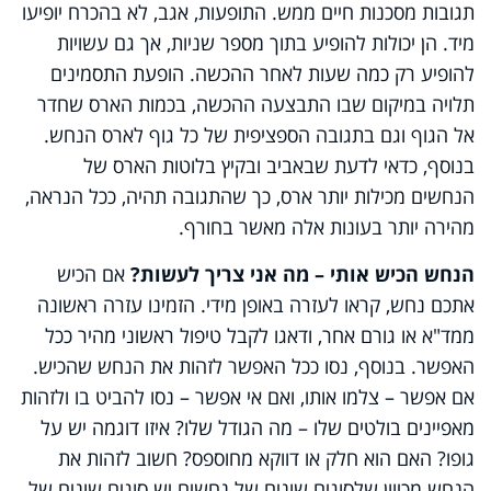
תגובות מסכנות חיים ממש. התופעות, אגב, לא בהכרח יופיעו
מיד. הן יכולות להופיע בתוך מספר שניות, אך גם עשויות
להופיע רק כמה שעות לאחר ההכשה. הופעת התסמינים
תלויה במיקום שבו התבצעה ההכשה, בכמות הארס שחדר
אל הגוף וגם בתגובה הספציפית של כל גוף לארס הנחש.
בנוסף, כדאי לדעת שבאביב ובקיץ בלוטות הארס של
הנחשים מכילות יותר ארס, כך שהתגובה תהיה, ככל הנראה,
מהירה יותר בעונות אלה מאשר בחורף.
הנחש הכיש אותי – מה אני צריך לעשות?
אם הכיש
אתכם נחש, קראו לעזרה באופן מידי. הזמינו עזרה ראשונה
ממד"א או גורם אחר, ודאגו לקבל טיפול ראשוני מהיר ככל
האפשר. בנוסף, נסו ככל האפשר לזהות את הנחש שהכיש.
אם אפשר – צלמו אותו, ואם אי אפשר – נסו להביט בו ולזהות
מאפיינים בולטים שלו – מה הגודל שלו? איזו דוגמה יש על
גופו? האם הוא חלק או דווקא מחוספס? חשוב לזהות את
הנחש מכיוון שלסוגים שונים של נחשים יש סוגים שונים של