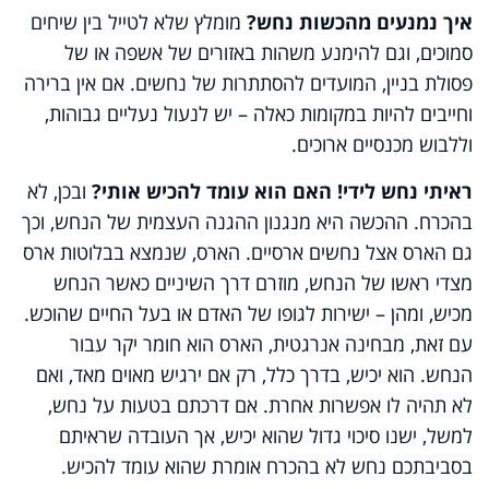
איך נמנעים מהכשות נחש?
מומלץ שלא לטייל בין שיחים
סמוכים, וגם להימנע משהות באזורים של אשפה או של
פסולת בניין, המועדים להסתתרות של נחשים. אם אין ברירה
וחייבים להיות במקומות כאלה – יש לנעול נעליים גבוהות,
וללבוש מכנסיים ארוכים.
ראיתי נחש לידי! האם הוא עומד להכיש אותי?
ובכן, לא
בהכרח. ההכשה היא מנגנון ההגנה העצמית של הנחש, וכך
גם הארס אצל נחשים ארסיים. הארס, שנמצא בבלוטות ארס
מצדי ראשו של הנחש, מוזרם דרך השיניים כאשר הנחש
מכיש, ומהן – ישירות לגופו של האדם או בעל החיים שהוכש.
עם זאת, מבחינה אנרגטית, הארס הוא חומר יקר עבור
הנחש. הוא יכיש, בדרך כלל, רק אם ירגיש מאוים מאד, ואם
לא תהיה לו אפשרות אחרת. אם דרכתם בטעות על נחש,
למשל, ישנו סיכוי גדול שהוא יכיש, אך העובדה שראיתם
בסביבתכם נחש לא בהכרח אומרת שהוא עומד להכיש.