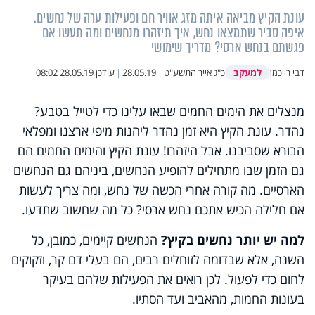
עונת הקיץ מביאה איתה מזג אוויר חם ופעילות ערה של נחשים.
איפה סביר שתמצאו נחש, איך תיזהרו מנחשים ומה תעשו אם
פגשתם בנחש ארסי? מדריך שימושי
למעקב
דבי רייכמן
כ"ג אייר התשע"ט
|
28.05.19
|
עודכן
28.05.19 08:02
מנצלים את הימים החמים שבאו עלינו כדי לטייל בטבע?
נהדר. עונת הקיץ היא זמן נהדר ליהנות מיפי ארצנו ומפלאי
הבורא שסביבנו. אבל היזהרו! עונת הקיץ והימים החמים הם
גם הזמן שבו מתחילים להופיע הנחשים, ביניהם גם הנחשים
הארסיים. מה קורה אחרי הכשה של נחש, ומה צריך לעשות
אם חלילה הכיש אתכם נחש ארסי? כל מה שחשוב שתדעו.
למה יש יותר נחשים בקיץ?
הנחשים קיימים, כמובן, כל
השנה, אלא שבדומה לזוחלים רבים, הם בעלי דם קר, וזקוקים
לחום כדי לפעול. לכן רואים את הפעילות שלהם בעיקר
בעונות החמות, מהאביב ועד הסתיו.