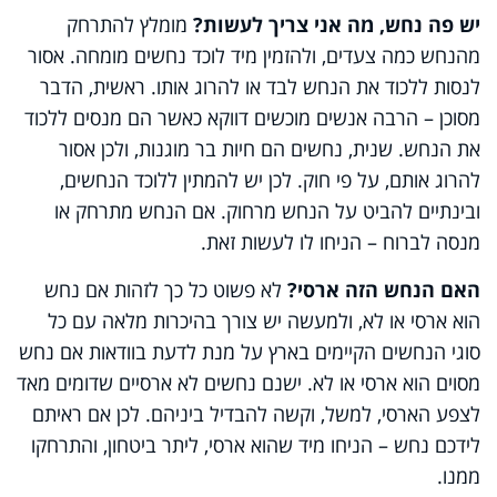
יש פה נחש, מה אני צריך לעשות?
מומלץ להתרחק
מהנחש כמה צעדים, ולהזמין מיד לוכד נחשים מומחה. אסור
לנסות ללכוד את הנחש לבד או להרוג אותו. ראשית, הדבר
מסוכן – הרבה אנשים מוכשים דווקא כאשר הם מנסים ללכוד
את הנחש. שנית, נחשים הם חיות בר מוגנות, ולכן אסור
להרוג אותם, על פי חוק. לכן יש להמתין ללוכד הנחשים,
ובינתיים להביט על הנחש מרחוק. אם הנחש מתרחק או
מנסה לברוח – הניחו לו לעשות זאת.
האם הנחש הזה ארסי?
לא פשוט כל כך לזהות אם נחש
הוא ארסי או לא, ולמעשה יש צורך בהיכרות מלאה עם כל
סוגי הנחשים הקיימים בארץ על מנת לדעת בוודאות אם נחש
מסוים הוא ארסי או לא. ישנם נחשים לא ארסיים שדומים מאד
לצפע הארסי, למשל, וקשה להבדיל ביניהם. לכן אם ראיתם
לידכם נחש – הניחו מיד שהוא ארסי, ליתר ביטחון, והתרחקו
ממנו.