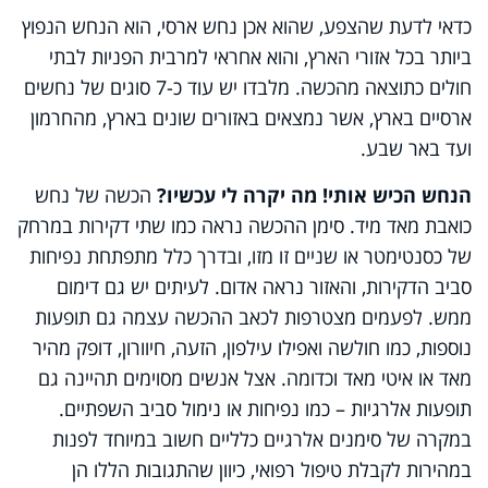
כדאי לדעת שהצפע, שהוא אכן נחש ארסי, הוא הנחש הנפוץ
ביותר בכל אזורי הארץ, והוא אחראי למרבית הפניות לבתי
חולים כתוצאה מהכשה. מלבדו יש עוד כ-7 סוגים של נחשים
ארסיים בארץ, אשר נמצאים באזורים שונים בארץ, מהחרמון
ועד באר שבע.
הנחש הכיש אותי! מה יקרה לי עכשיו?
הכשה של נחש
כואבת מאד מיד. סימן ההכשה נראה כמו שתי דקירות במרחק
של כסנטימטר או שניים זו מזו, ובדרך כלל מתפתחת נפיחות
סביב הדקירות, והאזור נראה אדום. לעיתים יש גם דימום
ממש. לפעמים מצטרפות לכאב ההכשה עצמה גם תופעות
נוספות, כמו חולשה ואפילו עילפון, הזעה, חיוורון, דופק מהיר
מאד או איטי מאד וכדומה. אצל אנשים מסוימים תהיינה גם
תופעות אלרגיות – כמו נפיחות או נימול סביב השפתיים.
במקרה של סימנים אלרגיים כלליים חשוב במיוחד לפנות
במהירות לקבלת טיפול רפואי, כיוון שהתגובות הללו הן