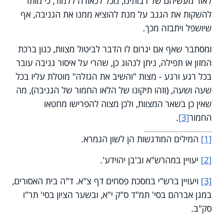
לאור מעשיהם של רבותינו, נוכל לכאורה ללמוד, כי מותר
להשקות את הגנב על מנת להוציא ממנו את הגניבה, אף
שיושפל ויתבזה מכך.
ומסתבר שאף אם יגרום לו הדבר לביטול מצוות, כגון ברכת
המזון או תפילה, ניתן לנהוג כן, שהרי על איסור גניבה עובר
בכל רגע ורגע - מצות "והשיב את הגזלה" מוטלת עליו בכל
שעה ושעה, (וזהו תיקונו של הלאו החמור של הגניבה), מה
שאין כן בשאר המצוות, ולכן מצוה להפרישו מחטאו
החמור
[3]
.
[1]
המילים המודגשות הן לשון הגמרא.
[2]
יעויין במהרש"א וב'בן יהוידע'.
[3]
ויעויין ברש"י במסכת פסחים דף צ"א. ד"ה בית האסורים,
במגן אברהם בסי' תמ"ד ס"ק י"א, ובשער הציון בסי' תר"ו
סק"ב.