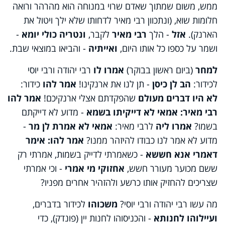
ממש, משום שמתוך שאדם שרוי במנוחה הוא מהרהר ורואה
חלומות שוא, (ונתכוון רבי מאיר לדחותו שלא ילך ויטול את
הארנק).
אזל
- הלך
רבי מאיר
לקבר,
ונטריה כולי יומא
-
ושמר על כספו כל אותו היום,
ואייתיה
- והביאו במוצאי שבת.
למחר
(ביום ראשון בבוקר)
אמרו לו
רבי יהודה ורבי יוסי
לכידור:
הב לן כיסן
- תן לנו את ארנקינו!
אמר להו
כידור:
לא היו דברים מעולם
שהפקדתם אצלי ארנקיכם!
אמר להו
רבי מאיר: אמאי לא דייקיתו בשמא
- מדוע לא דייקתם
בשמו?
אמרו ליה
לרבי מאיר:
אמאי לא אמרת לן מר
-
מדוע לא אמר לנו כבודו להיזהר ממנו?
אמר להו: אימר
דאמרי אנא חששא
- כשאמרתי לדייק בשמות, אמרתי רק
ששם מכוער מעורר חשש,
אחזוקי מי אמרי
- וכי אמרתי
שצריכים להחזיק אותו כרשע ולהזהיר אחרים מפניו?
מה עשו רבי יהודה ורבי יוסי?
משכוהו
לכידור בדברים,
ועיילוהו לחנותא
- והכניסוהו לחנות יין (פונדק), כדי