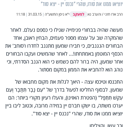
יוציאו ממנו את סודו, שהרי "נכנס יין - יצא סוד"
למעקב
הרב ארז חזני / והערב נא
י"א ניסן התשע"ה
|
31.03.15
|
11:18
מעשה שהיה בבחורי פנימייה שגילו כי כספם נעלם. לאחר
שהמקרה שב על עצמו מספר פעמים, הבחין ראובן, אחד
הבחורים הנגנבים, כי חבירו שמעון מתגנב לחדרו ו'סוחב' את
הכסף המוטמן באמתחתו!... לאחר שהמשיכו ועקבו הבחורים
אחר שמעון, היה ברור להם כשמש כי הוא הגנב הסדרתי, וכי
נוהג הוא להחביא את הממון במקום מסתור.
התכנסו וטיכסו עצה - היאך לגלות את מקום מחבואו של
שמעון. לבסוף החליטו לפעול בדרך של "עִם נָבָר תִּתָּבָר וְעִם
עִקֵּשׁ תִּתַּפָּל" (הפטרת האזינו), והעלו רעיון מקורי ביותר: הם
יערכו משתה, בו ישקו חברם יין במידה מרובה, וכטוב ליבו ביין
יוציאו ממנו את סודו, שהרי "נכנס יין - יצא סוד".
וכך עשו. והצליחו.