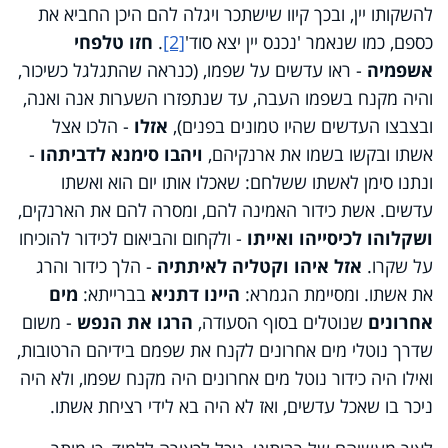
להשקותו יין, ובכך קיוו שישתכר ויגלה להם היכן החביא את
כספם, כמו שנאמר 'נכנס יין יצא סוד'
[2]
.
חזו טלפחי
אשפמיה
- ראו עדשים על שפמו, (כנראה שהתגלגל כשיכור,
והיה מקנח בשפמו העבה, עד שנתפזרו השערות אנה ואנה,
ובצבצו העדשים שהיו טמונים בפנים),
אזלו
- הלכו אצל
אשתו ובקשו בשמו את ארנקיהם,
ויהבו סימנא לדביתהו
-
ונתנו סימן לאשתו ששלחם: שאכלו אותו יום הוא ואשתו
עדשים. אשת כידור האמינה להם, ומסרה להם את הארנקים,
ושקלוהו לכיסייהו ואייתו
- ולקחום והביאום לכידור להוכיחו
על שקרו.
אזל איהו וקטליה לאיתתיה
- הלך כידור והרג
את אשתו. ומסיימת הגמרא:
היינו דתניא
בברייתא:
מים
אחרונים
שנוטלים בסוף הסעודה,
הרגו את הנפש
- משום
שדרך נוטלי מים אחרונים לקנח את שפמם בידיהם הרטובות,
ואילו היה כידור נוטל מים אחרונים היה מקנח שפמו, ולא היה
ניכר בו שאכל עדשים, ואז לא היה בא לידי רציחת אשתו.