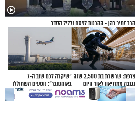
הרב זמיר כהן - ההכנות לפסח ולליל הסדר
צרפת: שרשרת בת 2,500 שנה
"שיקרה לכם שוב ה-7
נגנבה ממוזיאון לאור היום
באוקטובר": נוסעים השתוללו
X
בטיסה לפרנקפורט ונעצרו
לאחר שתקפו שוטרים