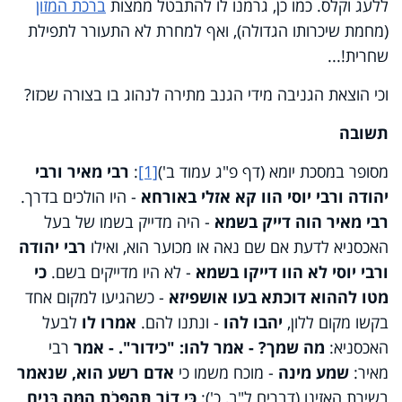
ללעג וקלס. כמו כן, גרמנו לו להתבטל ממצות
ברכת המזון
(מחמת שיכרותו הגדולה), ואף למחרת לא התעורר לתפילת
שחרית!...
וכי הוצאת הגניבה מידי הגנב מתירה לנהוג בו בצורה שכזו?
תשובה
מסופר במסכת יומא (דף פ"ג עמוד ב')
[1]
:
רבי מאיר ורבי
יהודה ורבי יוסי הוו קא אזלי באורחא
- היו הולכים בדרך.
רבי מאיר הוה דייק בשמא
- היה מדייק בשמו של בעל
האכסניא לדעת אם שם נאה או מכוער הוא, ואילו
רבי יהודה
ורבי יוסי לא הוו דייקו בשמא
- לא היו מדייקים בשם.
כי
מטו לההוא דוכתא בעו אושפיזא
- כשהגיעו למקום אחד
בקשו מקום ללון,
יהבו להו
- ונתנו להם.
אמרו לו
לבעל
האכסניא:
מה שמך? - אמר להו: "כידור". - אמר
רבי
מאיר:
שמע מינה
- מוכח משמו כי
אדם רשע הוא, שנאמר
בשירת האזינו (דברים ל"ב, כ'):
כִּי דוֹר תַּהְפֻּכֹת הֵמָּה בָּנִים