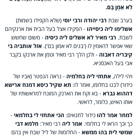
לֹא אֵמֻן בָּם.
בערב שבת
רבי יהודה ורבי יוסי
(שלא הקפידו בשמות)
אשלימו ליה כיסייהו
- הפקידו אצל בעל הבית את ארנקיהם
לשבת.
רבי מאיר לא אשלים ליה כיסיה
- משום שחשש
שאי אפשר להאמין לו ('בנים לא אמון בם').
אזל אותביה בי
קיבריה דאבוה
- ולכן הלך רבי מאיר וטמן את ארנקו בקבר
אבי בעל האכסניא.
ויהי לילה,
אתחזי ליה בחלמיה
- נראה הנפטר (אביו של
כידור) לבנו בחלומו, ואמר לו:
תא שקיל כיסא דמנח ארישא
דההוא גברא
- בא וקח את הארנק המונח למראשותיו של
אותו האיש, כלומר, לראשי.
למחר אמר להו
כידור לתנאים:
הכי אתחזי לי בחלמאי
-
כך וכך הראו לי בחלומי.
אמר ליה
רבי מאיר:
חלמא דבי
שמשי לית בהו ממשא
- החלומות של ליל שבת אין בהם