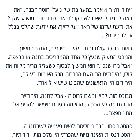
"יהודייה? הוא אמר בתערובת של גועל וחוסר הבנה. "את
באה להגיד לי שאת לא מקבלת את ישו בתור המושיע שלך?
את יודעת שדמו של האדון על ידייך? את יודעת שתלכי בגלל
זה לגיהינום?".
באותו רגע העולם נדם – עשן הסיגריות, החדר החשוך
והמבט המעיק שנעץ כל אחד מהמדריכים בחנה או ברצפה.
"אבל מה שנכון," הוא המשיך לבסוף כשצליל מריר מלווה את
קולו, "היהודים הם העם הנבחר. מכל האומות בעולם,
היהודים היו הראשונים שהבינו שיש א-ל אחד."
מבולטימור, למיין ומשם לרוסיה - אבל לחנה, היהודייה
הנודדת, זה לא הספיק. הנשמה בפנים חיפשה להגיע אל
מחוז חפצה...
סמסטר סתו. חנה מחליטה לשים פעמיה לאינדונזיה.
"הסטודנטיות האינדונזיות שהכרתי היו מקסימות וידידותיות