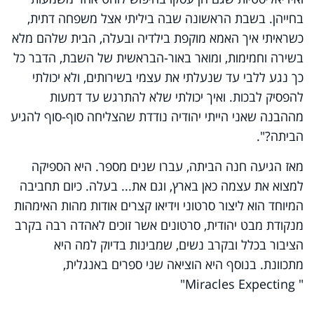
בחייהן. בשבת הראשונה שבה ביליתי אצל משפחה דתית,
כשראיתי איך האמא מוקפת בילדיה ובעלה, הבית שלהם מלא
בשירה וחמימות, ומואר באור-הבראשית של השבת, הדבר כל
כך נגע ללבי עד שנעלתי את עצמי בשירותים, ולא יכולתי
להפסיק לבכות. ואיך יכולתי שלא להתרגש עד דמעות
מההבנה שאני הייתי יהודיה נודדת שהצליחה סוף-סוף להגיע
הביתה?".
מאז הגיעה חנה הביתה, עברו שנים מספר. היא הספיקה
למצוא את עצמה כאן בארץ, וגם את... בעלה. כיום תחביבה
המיוחד הוא ליצור סרטוני וידיאו קצרים אודות מהות האימהות
מנקודת מבט יהודית, סרטונים אשר זוכים לאהדה רבה בקרב
הציבור בכלל ובקרב נשים, שמבינות בדיוק למה היא
מתכוונת. בנוסף היא הוציאה שני ספרים באנגלית,
"
Miracles
Expecting
"