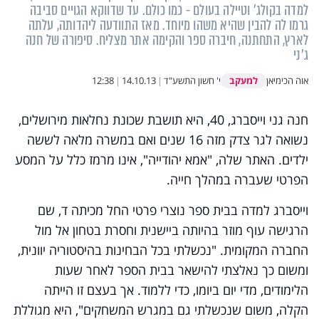
למדה בקולג' וטיילה בעולם - כמו כולם. עד שדווקא הגויים סביבה
גרמו לה להבין שהיא משהו מיוחד. מאז התוודעה ליהדותה, עלתה
לארץ, התחתנה, חיברה ספר והקימה אתר מצליח. סיפורה של חנה
ג'ני
למעקב
אוה הכימיאן
י' חשון התשע"ד
|
14.10.13
|
12:38
חנה גני וייסברג, 40, היא תושבת שכונת נחלאות מירושלים,
נשואה לגר צדק מזה 16 שנים ואם במשרה מלאה לששה
ילדים. האתר שלה, "
אמא יהודייה
", אינו מרמז כלל על המסע
הפרטי שעברה במהלך חייה.
וייסברג למדה בבית ספר נוצרי פרטי החל מכיתה ד, שם
הרגישה עוף מוזר בהיותה ביישנית וחסרת בטחון אל מול
החברה המקומית. "נכשלתי בכל הבחינות בהיסטוריה יוונית,
ומשום כך נאלצתי להישאר בבית הספר לאחר שעות
הלימודים, מדי יום ביומו, כדי ללמוד. אך בעצם זו הייתה
הקלה, משום שנכשלתי גם במגרש המשחקים", היא מגוללת