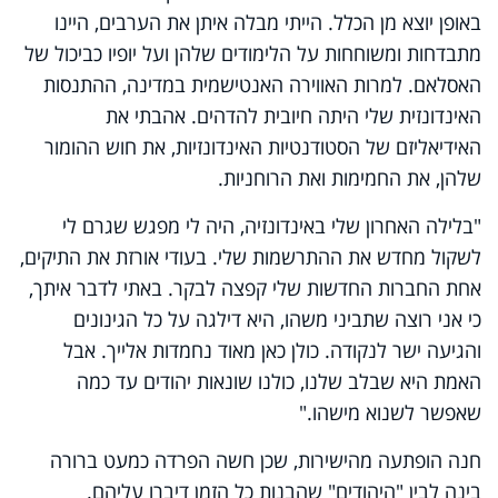
באופן יוצא מן הכלל. הייתי מבלה איתן את הערבים, היינו
מתבדחות ומשוחחות על הלימודים שלהן ועל יופיו כביכול של
האסלאם. למרות האווירה האנטישמית במדינה, ההתנסות
האינדונזית שלי היתה חיובית להדהים. אהבתי את
האידיאליזם של הסטודנטיות האינדונזיות, את חוש ההומור
שלהן, את החמימות ואת הרוחניות.
"בלילה האחרון שלי באינדונזיה, היה לי מפגש שגרם לי
לשקול מחדש את ההתרשמות שלי. בעודי אורזת את התיקים,
אחת החברות החדשות שלי קפצה לבקר. באתי לדבר איתך,
כי אני רוצה שתביני משהו, היא דילגה על כל הגינונים
והגיעה ישר לנקודה. כולן כאן מאוד נחמדות אלייך. אבל
האמת היא שבלב שלנו, כולנו שונאות יהודים עד כמה
שאפשר לשנוא מישהו."
חנה הופתעה מהישירות, שכן חשה הפרדה כמעט ברורה
בינה לבין "היהודים" שהבנות כל הזמן דיברו עליהם.