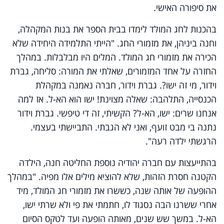
את סיפורה האישי.
בהכנות לחג המולד לימדו בבית הספר את בנות המקהלה,
וחנה ביניהן, את מזמורי החג. "הייתי התלמידה היחידה שלא
הכירה את מזמורי חג המולד. המלים היו מבלבלות. במהלך
החזרה על אחד המזמורים, שאלתי את המורה: סליחה, גברת
וידור, מי זה ישו?. גברת וידור, חברה נאמנה במקהלת
הכנסייה, התלהבה: שאלה מצוינת! ישו הוא הא-ל. אז למה
אנחנו שרים: ישו, הא-ל? הקשיתי, זה די טיפשי. גברת וידור
נתנה בי מבט זועף, ואני לא הגבתי. התביישתי בעצמי.
הרגשתי ילדה רעה".
בהתייעצות עם חברה יהודיה נוספת החליטה חנה, הילדה
הקטנה חסרת הזהות, שלא להוציא מילים אלו מפיה. "במהלך
ההופעה של אותה שנה, כששרו את מזמורי חג המולד, מיד
אחרי ששרנו הבה נסגוד לו, חתמתי את פי ולא שרתי ישו,
הא-ל. במשך שש שנים, מאותה הופעה ועד לטקס הסיום