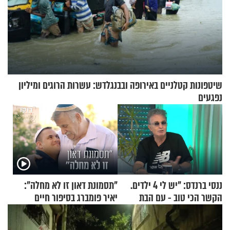
שיטפונות קטלניים באירופה ובבנגלדש: עשרות הרוגים ומיליון
נפגעים
ננסי ברנדס: "יש לי 4 ילדים.
"תסמונת דאון זו לא מחלה":
הקשר הכי טוב - עם הבת
יאיר פומברג בסיפור חיים
החרדית"
מעורר השראה