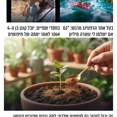
בעל אתר הרפטינג מרגש: "גם
בחסדי שמיים: יובל קוגן בן ה-4
אם ישלמו לי עשרה מיליון
אותר לאחר יממה של חיפושים
שקלים - לא אפתח בשבת"
זה יכול לעזור גם לצמחים שלכם: למה גננים מפזרים קינמון