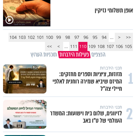
אופן תשלומי נזיקין
104
103
102
101
100
99
98
97
96
95
94
...
<
<<
>>
>
...
111
110
109
108
107
106
105
הנצפים
פעילות הידברות
תוכניות הערוץ
תכני הידברות
1
מזוזות, ציציות וספרים מחזקים:
המיזם שיביא שמירה רוחנית לאלפי
חיילי צה"ל
2
תכני הידברות
לזיווגים, שלום בית וישועות: המשדר
העולמי של ט"ו באב