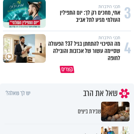
3
תכני הידברות
אחי, מחכים רק לך: יום התפילין
העולמי מגיע לתל אביב
תכני הידברות
4
מה הסיכוי להתחתן בגיל 37? הפעולה
שסיימה עשור של אכזבות והובילה
לחופה
קצרים
מדוע האמונה נמשלה למלח?
גם ׳הרע׳ זה הרחמים של בורא ע
שאל את הרב
יש לך שאלה?
שבירת ביצים