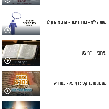
משנה י"א - כח הדיבור - הרב אהרון לוי
עירובין - דף צט
מסכת מועד קטן: דף כא - עמוד א