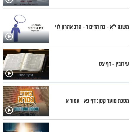
משנה י"א - כח הדיבור - הרב אהרון לוי
עירובין - דף צט
מסכת מועד קטן: דף כא - עמוד א