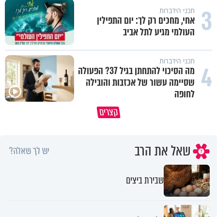
3
תכני הידברות
אחי, מחכים רק לך: יום התפילין
העולמי מגיע לתל אביב
תכני הידברות
4
מה הסיכוי להתחתן בגיל 37? הפעולה
שסיימה עשור של אכזבות והובילה
לחופה
כל אחד מאיתנו הוא עולם ומלואו
למה אנחנו לא רואים את הברכה?
קצרים
שנברא בצלם אלוקים
פרשת ראה
שאל את הרב
יש לך שאלה?
שבירת ביצים