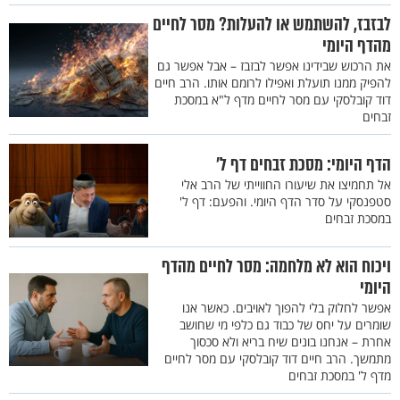
לבזבז, להשתמש או להעלות? מסר לחיים
מהדף היומי
את הרכוש שבידינו אפשר לבזבז – אבל אפשר גם
להפיק ממנו תועלת ואפילו לרומם אותו. הרב חיים
דוד קובלסקי עם מסר לחיים מדף ל"א במסכת
זבחים
הדף היומי: מסכת זבחים דף ל'
אל תחמיצו את שיעורו החווייתי של הרב אלי
סטפנסקי על סדר הדף היומי. והפעם: דף ל'
במסכת זבחים
ויכוח הוא לא מלחמה: מסר לחיים מהדף
היומי
אפשר לחלוק בלי להפוך לאויבים. כאשר אנו
שומרים על יחס של כבוד גם כלפי מי שחושב
אחרת – אנחנו בונים שיח בריא ולא סכסוך
מתמשך. הרב חיים דוד קובלסקי עם מסר לחיים
מדף ל' במסכת זבחים