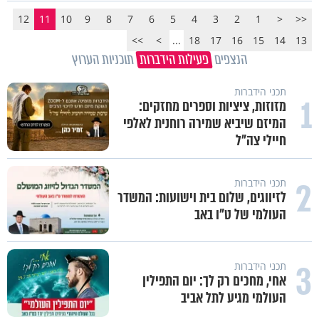
12
11
10
9
8
7
6
5
4
3
2
1
<
<<
>>
>
...
18
17
16
15
14
13
הנצפים
פעילות הידברות
תוכניות הערוץ
תכני הידברות
1
מזוזות, ציציות וספרים מחזקים:
המיזם שיביא שמירה רוחנית לאלפי
חיילי צה"ל
2
תכני הידברות
לזיווגים, שלום בית וישועות: המשדר
העולמי של ט"ו באב
3
תכני הידברות
אחי, מחכים רק לך: יום התפילין
העולמי מגיע לתל אביב