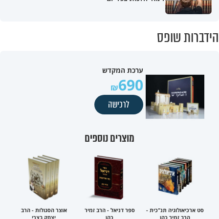
הידברות שופס
ערכת המקדש
690
לרכישה
מוצרים נוספים
סט ארכיאולוגיה תנ"כית -
ספר דניאל - הרב זמיר
אוצר הסגולות - הרב
הרב זמיר כהן
כהן
יצחק בצרי