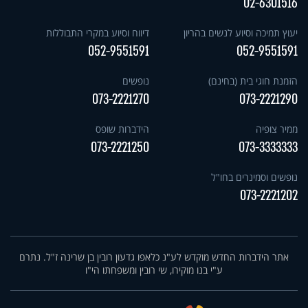
02-6301516
יעוץ תמיכה וסיוע לנשים בהריון
דיווח וסיוע במקרי התבוללות
052-9551591
052-9551591
הזמנת חוגי בית (בחינם)
נופשים
073-2221270
073-2221290
ממיר צופיה
הידברות שופס
073-2221250
073-3333333
נופשים וסמינרים בחו"ל
073-2221202
אתר הידברות החדש מוקדש לע"נ כלאפו גדעון רובין בן שרינה ז"ל. נתרם
ע"י בנו מוקירו, שי רובין ומשפחתו הי"ו