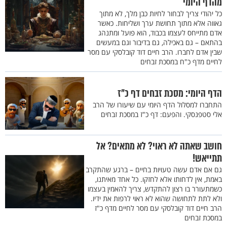
מהדף היומי
כל יהודי צריך לבחור לחיות כבן מלך, לא מתוך
גאווה אלא מתוך תחושת ערך ושליחות. כאשר
אדם מתייחס לעצמו בכבוד, הוא פועל ומתנהג
בהתאם – גם באכילה, גם בדיבור וגם במעשים
שבין אדם לחברו. הרב חיים דוד קובלסקי עם מסר
לחיים מדף כ"ח במסכת זבחים
הדף היומי: מסכת זבחים דף כ"ז
התחברו למסלול הדף היומי עם שיעורו של הרב
אלי סטפנסקי. והפעם: דף כ"ז במסכת זבחים
חושב שאתה לא ראוי? לא מתאים? אל
תתייאש!
גם אם אדם עשה טעויות בחיים – ברגע שהתקרב
באמת, אין לדחותו אלא לחזקו. כל אחד מאיתנו,
כשמתעורר בו רצון להתקדש, צריך להאמין בעצמו
ולא לתת לתחושה שהוא לא ראוי לרפות את ידיו.
הרב חיים דוד קובלסקי עם מסר לחיים מדף כ"ז
במסכת זבחים