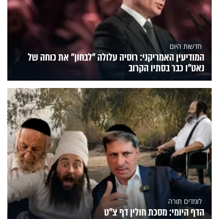
חדשות היום
המודיעין האמריקני: רוסיה עלולה "לבחון" את כוחה של
נאט"ו כבר בסתיו הקרוב
לומדים תורה
הדף היומי: מסכת חולין דף צ"ט