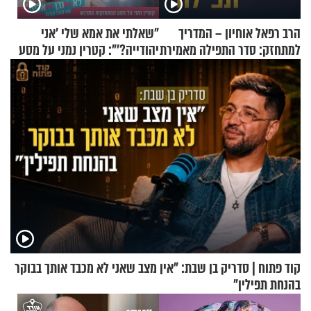
הרב רפאל אוחיון – המדריך
"שאלתי את אמא שלי 'אני
למתחזק: סדר התפילה מאמירת
יהודייה?'": קטרין נמני על מסע
הקורבנות ועד קריאת שמע
ההתחזקות המרגש
קוד פתוח | סדריק בן שבת: "אין מצב שאני לא מכבד אותך בבוקר
בהנחת תפילין"