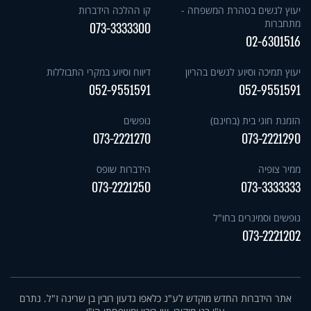
יעוץ לנשים בטהרת המשפחה -
קו ההלכה הידברות
מתחברות
073-3333300
02-6301516
יעוץ תמיכה וסיוע לנשים בהריון
דיווח וסיוע במקרי התבוללות
052-9551591
052-9551591
הזמנת חוגי בית (בחינם)
נופשים
073-2221270
073-2221290
ממיר צופיה
הידברות שופס
073-2221250
073-3333333
נופשים וסמינרים בחו"ל
073-2221202
אתר הידברות החדש מוקדש לע"נ כלאפו גדעון רובין בן שרינה ז"ל. נתרם