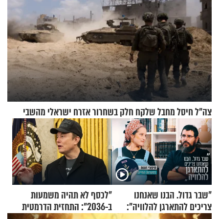
צה"ל חיסל מחבל שלקח חלק בשחרור אזרח ישראלי מהשבי
"שבר גדול. הבנו שאנחנו
"לכסף לא תהיה משמעות
צריכים להתארגן להלוויה":
ב-2036": התחזית הדרמטית
זוגיות במבחן, הפעם עם מרים
של אילון מאסק על עתיד