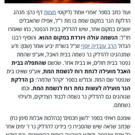
ועוד כתב בספר 'אמרי אמת' (ליקוטי
מצוות
דף נה): מנהג
הדלקת הנר במקום שמת בו מת ר"ל, אפילו שהאבלים
יושבים במקום אחר, שיש להדליק בבית הנפטר, כמו שאמרו
חז"ל:
הנשמה עולה ויורדת במקום ההוא
. והוסיף רבנו
הגדול
הרב עובדיה יוסף
זצ"ל בשו"ת יביע אומר (שם): ודע
שמנהגינו להדליק נר נשמה בבית האבל, אע"פ שהמת
נפטר בבית חולים, או בבית אחר. שכשם
שהתפלה בבית
האבל מועילה לנחת רוח לנשמת המת
, אע"פ שאינו בית
שנפטר שם המת. וכמ"ש בספר 'יקהל שלמה':
כן הדלקת
הנר מועילה לעשות נחת רוח לנשמת המת.
וכמו
שנוהגים גם להדליק נר נשמה לכבוד הצדיקים, ולעילוי
נשמתם.
ואמנם ראיתי בספר 'לשון חכמים' (בהלכות אבלות סימן כח)
שכתב שראה שיש שהסבירו כי בידינו להדליק נר ז' ימים אחר
כל אדם שנפטר, ודווקא בשבעה הימים הראשונים. וגם דווקא