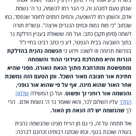
שנתן טעם למנהג זה, כי הנר רמז לנשמה, נר ה' נשמת
אדם, והשמן רמז להשפעה, והמים רומזים לחומר שנפסד, כמו
שכתוב "כי מות נמות וכמים הנגרים ארצה". ובשו"ת תורה
לשמה (סימן תקכ) כתב: ועל מה ששאלת בעניין הדלקת נר
בתוך השבעה בבית הנפטר, דע כי כתב רבינו בחיי ז"ל
בפרשת תרומה וזו לשונו: וידוע כי
הנשמה נהנית בהדלקת
הנרות והיא מתהלכת בעידוני ההוד והשמחה
ומתפשטת ומתרחבת מתוך הנאת האורה. מפני שהיא
חתיכת אור חצובה מאור השכל. ומן הטעם הזה נמשכת
אחר האור שהוא מינה. אף על פי שהוא אור גופני,
והנשמה אור רוחני זך ופשוט
. ועל כן המשילה
שלמה
המלך
עליו השלום לנר, והוא שאמר נר ה' נשמת אדם. הרי
לך
שהנשמה יש לה הנאה מן האור.
ואל תתמה על זה, כי גם מן הריח מצינו שהנשמה נהנית
בעודה שוכנת בגוף. וכמו שכתבו רבותינו זכרונם לברכה: