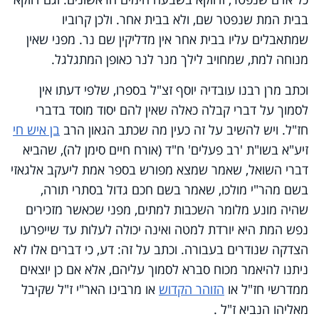
בבית המת שנפטר שם, ולא בבית אחר. ולכן קרוביו
שמתאבלים עליו בבית אחר אין מדליקין שם נר. מפני שאין
מנוחה למת, שמחויב לילך מנר לנר כאופן המתגלגל.
וכתב מרן רבנו עובדיה יוסף זצ"ל בספרו, שלפי דעתו אין
לסמוך על דברי קבלה כאלה שאין להם יסוד מוסד בדברי
חז"ל. ויש להשיב על זה כעין מה שכתב הגאון הרב
בן איש חי
זיע"א בשו"ת 'רב פעלים' ח"ד (אורח חיים סימן לה), שהביא
דברי השואל, שאמר שמצא מפורש בספר אמת ליעקב אלגאזי
בשם מהר"י מולכו, שאמר בשם חכם גדול בסתרי תורה,
שהיה מונע מלומר השכבות למתים, מפני שכאשר מזכירים
נפש המת היא יורדת למטה ואינה יכולה לעלות עד שייפרעו
הצדקה שנודרים בעבורה. וכתב על זה: דע, כי דברים אלו לא
ניתנו להיאמר מכוח סברא לסמוך עליהם, אלא אם כן יוצאים
ממדרשי חז"ל או
הזוהר הקדוש
או מרבינו האר"י ז"ל שקיבל
מאליהו הנביא ז"ל .