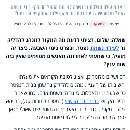
כיצד מועילה הדלקת נר נשמה לנשמת המת? מה הקשר בין נשמה
לאור? ומדוע יש לנפטר נחת רוח מהתפילות המתקיימות בביתו?
למעקב
הרב שי עמר
ט"ו סיון התשע"ה
|
02.06.15
|
עודכן
12.09.18 12:43
שאלה: שלום. רציתי לדעת מה המקור למנהג להדליק
נר
לעילוי נשמת
נפטר, ובפרט בימי השבעה. כיצד זה
מועיל, כי שמעתי לאחרונה מאנשים מסוימים שאין בזה
שום ענין?
חס ושלום מלומר כן, ואציג לטובת הקוראים את מעלתו
וחשיבותו של העניין. נוהגים להדליק נר שמן בבית הנפטר
כל שבעת ימי האבלות, כי נר ה' נשמת אדם. וכמו שאמר
רבינו הקדוש
רבי יהודה הנשיא
(במסכת כתובות קג.), נר יהא
דלוק במקומו. וכתב רבנו היעב"ץ בהגהותיו שם שאולי מכאן
סמך למנהג להדליק נר לעילוי נשמת הנפטר.
בשו"ת יביע אומר (ח"ד סימן לד) ציין לספר 'מאמר אסתר'