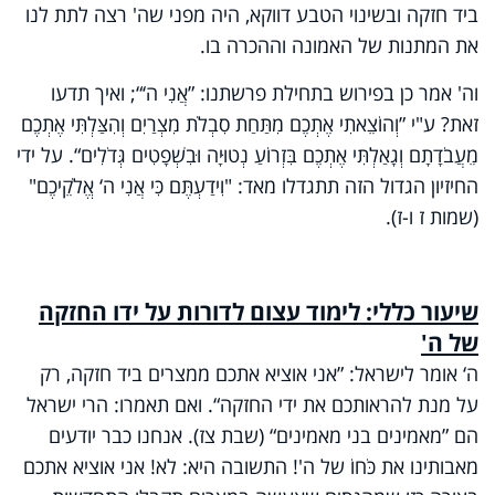
ביד חזקה ובשינוי הטבע דווקא, היה מפני שה' רצה לתת לנו
את המתנות של האמונה וההכרה בו.
וה' אמר כן בפירוש בתחילת פרשתנו: ”אֲנִי ה‘“; ואיך תדעו
זאת? ע"י ”וְהוֹצֵאתִי אֶתְכֶם מִתַּחַת סִבְלֹת מִצְרַיִם וְהִצַּלְתִּי אֶתְכֶם
מֵעֲבֹדָתָם וְגָאַלְתִּי אֶתְכֶם בִּזְרוֹעַ נְטוּיָה וּבִשְׁפָטִים גְּדֹלִים“. על ידי
החיזיון הגדול הזה תתגדלו מאד: "וִידַעְתֶּם כִּי אֲנִי ה‘ אֱלֹקֵיכֶם"
(שמות ז ו-ז).
שיעור כללי: לימוד עצום לדורות על ידו החזקה
של ה'
ה‘ אומר לישראל: ”אני אוציא אתכם ממצרים ביד חזקה, רק
על מנת להראותכם את ידי החזקה“. ואם תאמרו: הרי ישראל
הם ”מאמינים בני מאמינים“ (שבת צז). אנחנו כבר יודעים
מאבותינו את כֹּחוֹ של ה'! התשובה היא: לא! אני אוציא אתכם