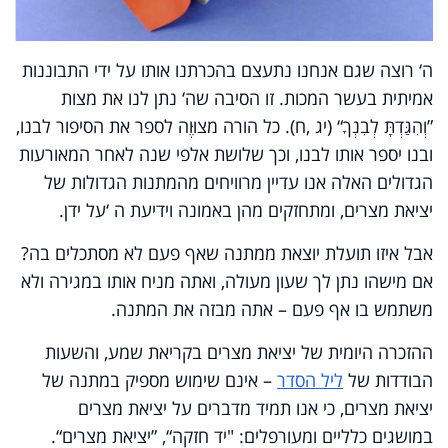
ה‘ רוצה שגם אנחנו נתעצם בהכרתנו אותו על ידי התבוננות
אמיתית בעשר המכות. זו הסיבה שה‘ נתן לנו את מצות
”וְהִגַּדְתָּ לְבִנְךָ“ (יג
,
ח). כל הורה מצוּוֶה לספר את הסיפור לבנו,
ובנו יספר אותו לבנו, וכך שלושת אלפי שנה לאחר המאורעות
הגדולים האלה אנו עדיין מרוויחים מהמתנות הגדולות של
יציאת מצרים, ומתחזקים מהן באמונה וידיעת ה
‘
על ידן.
אבל איזו תועלת יוצאת ממתנה שאף פעם לא מסתכלים בה?
אם מישהו נתן לך שעון מעולה, ואתה מניח אותו במגירה ולא
משתמש בו אף פעם – אתה מבזה את המתנה.
ההזכרה היומית של יציאת מצרים בקריאת שמע, והשעות
הבודדות של
ליל הסדר
– אינם שימוש מספיק במתנה של
יציאת מצרים, כי אנו תמיד מדברים על יציאת מצרים
במושגים כלליים ומעורפלים: "יד חזקה“, ”יציאת מצרים“.