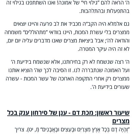
ה‘ הראה להם ”גילוי חי“ של אמונה! ואנו השתתפנו בגילוי זה
בהתפעלות ובהתלהבות.
גם אלמלא היה הקב“ה מכביד את לב פרעה והיינו יוצאים
ממצרים בלי עשרת המכות, היינו בוודאי
”
מתהוללים“ משמחה
והודאה לה‘; אבל ביציאת מצרים שאנו מדברים עליה יום יום,
לא זה היה עיקר המטרה.
ה‘ רצה שנשמח לא רק בחירותנו, אלא שנשמח בידיעת ה‘
ועל האמונה שנתבררה לנו. זו הסיבה לכך שה‘ הוציא אותנו
ממצרים רק אחרי התקופה הארוכה של עשר המכות - עשרה
שעורים בידיעת ה'.
שיעור ראשון: מכת דם - ענן של סירחון ענק בכל
מצרים
”
וְהָיָה דָם בְּכָל אֶרֶץ מִצְרַיִם וּבָעֵצִים וּבָאֲבָנִים“ (ז, יט). צריך