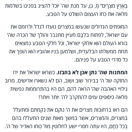
בְּאֶרֶץ מִצְרָֽיִם“ (ז, ג), על מנת שה' יוכל להציג בפנינו בשלמות
מלאה את כֹּחוֹ העצום השולט על הטבע.
המופתים הגדולים שנעשו במצרים נועדו לגדל ולרומם את
עם ישראל, לפתוח בלִבָּם מעיין מתגבר והולך של הכרה שה‘
בורא העולם הוא אלוקי ישראל, וכל חלקי הטבע נמצאים
תחת ממשלתו הבלעדית, ושלמען בניו אהוביו הוא הופך את
כל סדרי הטבע על פניהם.
המתנות שה‘ נתן אכן לא בוזבזו.
כשראו ישראל את ידו
החזקה של ה‘ בבירור שוב ושוב, הם לא נשארו אדישים. מרוב
גילויי האהבה שה‘ הראה להם, הם היו בהתרוממות נפשית
מלאה כיסופים עזים להתקרב לה' יותר ויותר!
הם ראו ברחובות מצרים את ה‘ נוקם את נקמתם ומתעלל
במצרים, והמצרים, אשר במשך מאות שנים התעללו בהם
בכל כֹּחָם, היו עתה חסרי ישע לחלוטין מול כוחו האדיר של ה‘.