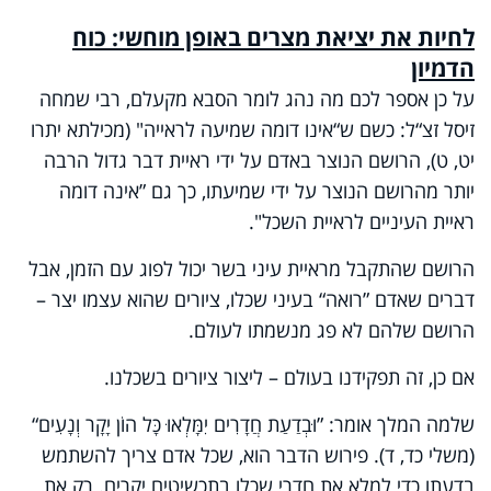
לחיות את יציאת מצרים באופן מוחשי: כוח
הדמיון
על כן אספר לכם מה נהג לומר הסבא מקעלם, רבי שמחה
זיסל זצ“ל: כשם ש“אינו דומה שמיעה לראייה" (מכילתא יתרו
יט, ט), הרושם הנוצר באדם על ידי ראיית דבר גדול הרבה
יותר מהרושם הנוצר על ידי שמיעתו, כך גם ”אינה דומה
ראיית העיניים לראיית השכל".
הרושם שהתקבל מראיית עיני בשר יכול לפוג עם הזמן, אבל
דברים שאדם ”רואה“ בעיני שכלו, ציורים שהוא עצמו יצר –
הרושם שלהם לא פג מנשמתו לעולם.
אם כן, זה תפקידנו בעולם – ליצור ציורים בשכלנו.
שלמה המלך אומר: ”וּבְדַעַת חֲדָרִים יִמָּלְאוּ כָּל הוֹן יָקָר וְנָעִים“
(משלי כד, ד). פירוש הדבר הוא, שכל אדם צריך להשתמש
בדעתו כדי למלא את חדרי שכלו בתכשיטים יקרים. רק את