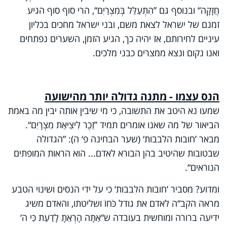
חֲזָקָה“ ובנוסף גם ”הִתְעַלֵּל בְּמִצְרַיִם“, הרי סוף סוף הגיע
זמנם של ישראל לצאת משם, ובני ישראל מחכים בכליון
עיניים לחירותם, אז יהיה כך, הגיע הזמן, השערים נפתחים
ואנו נקום ונצא ממצרים כבני מלכים.
הנס עצמו - מתנה גדולה יותר מהישועה
שמעו נא היטב את התשובה, כי מי שיבין אותה יבין מה באמת
הביאור של מה שאנו אומרים תמיד ”זֵכֶר לִיצִיאַת מִצְרָיִם“.
מבאר ’חובות הלבבות‘ (שער הבחינה פ‘ ה): ”הגדולה
שבטובות שהיטיב בהן הבורא לאדם... הוא הראות המופתים
הנוראים“.
ומדוע? מסביר ’חובות הלבבות‘ כי על ידי הנסים ושינוי הטבע
מראה הקב“ה לאדם את גודל כֹּחוֹ ושליטתו, והאדם משיג
ידיעה ברורה ומוחשית בעובדה ש“אַתָּה הָרְאֵתָ לָדַעַת כִּי ה
‘