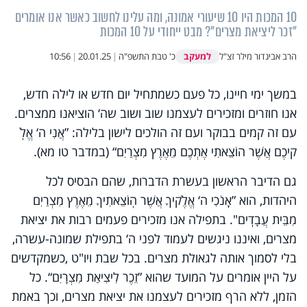
10 המכות היו 10 שיעורי אמונה, ומה עלינו לחשוב כאשר אנו אומרים
"זכר ליציאת מצרים"? מבט ייחודי על 10 המכות
למעקב
הרב אביגדור מילר זצ"ל
כ' טבת התשפ"ה
|
20.01.25
|
10:56
במשך ימי חיינו, כל פעם כשמתחיל יום חדש או לילה חדש,
אנו חוזרים ומזכירים לעצמנו שוב ושוב שה‘ הוציאנו ממצרים.
עם זה קמים בבוקר ועם זה הולכים לישון בלילה: ”אֲנִי ה‘ אֱלֹֽ
קיכֶם אֲשֶׁר הוֹצֵאתִי אֶתְכֶם מֵאֶרֶץ מִצְרַיִם“ (במדבר טו מא).
גם הדיבר הראשון בעשרת הדברות, שהם הבסיס לכל
היהדות, הוא ”אָֽנֹכִי ה‘ אֱלֶֹקיךָ אֲשֶׁר הֽוֹצֵאתִיךָ מֵאֶרֶץ מִצְרַיִם
מִבֵּית עֲבָדִֽים". בתפילה אנו מזכירים פעמים רבות את יציאת
מצרים, ואיננו ניגשים לעמוד לפני ה‘ בתפילת שמונה-עשרה,
בלי לסמוך אותה לגאולת מצרים. בכל שבת ויו"ט
,
כשמקדשים
על היין אומרים על המועד שהוא ”זֵכֶר לִיצִיאַת מִצְרָיִם“. כל
הזמן, ללא הרף מזכירים לעצמנו את יציאת מצרים, וכך באמת