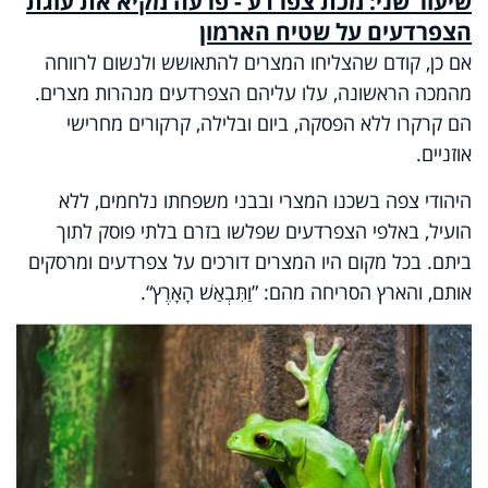
שיעור שני: מכת צפרדע - פרעה מקיא את עוגת
הצפרדעים על שטיח הארמון
אם כן, קודם שהצליחו המצרים להתאושש ולנשום לרווחה
מהמכה הראשונה, עלו עליהם הצפרדעים מנהרות מצרים.
הם קרקרו ללא הפסקה, ביום ובלילה, קרקורים מחרישי
אוזניים.
היהודי צפה בשכנו המצרי ובבני משפחתו נלחמים, ללא
הועיל, באלפי הצפרדעים שפלשו בזרם בלתי פוסק לתוך
ביתם. בכל מקום היו המצרים דורכים על צפרדעים ומרסקים
אותם, והארץ הסריחה מהם: ”וַתִּבְאַשׁ הָאָרֶץ“.