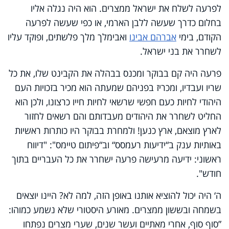
לפרעה לשלח את ישראל ממצרים. הוא היה נגלה אליו
בחלום כדרך שעשה ללבן הארמי, או כפי שעשה לפרעה
הקודם, בימי
אברהם אבינו
ואבימלך מלך פלשתים, ופוקד עליו
לשחרר את בני ישראל.
פרעה היה קם בבוקר ומכנס בבהלה את הקבינט שלו, את כל
שריו ועבדיו, ומכריז בפניהם שמעתה הוא מכיר בזכויות העם
היהודי לחיות כעם חפשי שרשאי לחיות חייו כרצונו, ולכן הוא
החליט לשחרר את היהודים מעבדותם והם רשאים לחזור
לארץ מוצאם, ארץ כנען! ולמחרת בבוקר היו כותרות ראשיות
באותיות ענק ב“ידיעות רעמסס“ וב“פיתום טיימס": "דיווח
ראשוני: ידיעה מרעישה פרעה ישחרר את כל העבריים בתוך
חודש".
ה‘ היה יכול להוציא אותנו באופן הזה, למה לא? היינו יוצאים
בשמחה ובששון ממצרים. מאורע היסטורי שלא נשמע כמוהו:
”סוף סוף, אחרי מאתיים ועשר שנים, שערי מצרים נפתחו