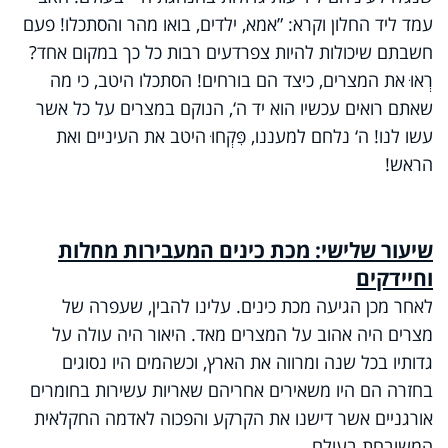
עמד ליד החלון וקרא: ”אמא, ילדים, בואו מהר והסתכלו! פעם
חשבתם שיכולות להיות צפרדעים רבות כל כך במקום אחד?
רְאוּ את המצרים, כיצד הם בורחים! הסתכלו היטב, כי מה
שאתם רואים עכשיו הוא יד ה‘, הנוקם במצרים על כל אשר
עשו לנו! ה‘ נלחם למעננו, פִּקְחוּ היטב את העיניים ואת
הראש!
שיעור שלישי: מכת כינים המעבירות מחלות
וחיידקים
לאחר מכן הגיעה מכת כינים. עלינו להבין, שעפרה של
מצרים היה אהוב על המצרים מאד. היאור היה עולה על
גדותיו בכל שנה ומרווה את הארץ, וכשהמים היו נסוגים
בחזרה הם היו משאירים אחריהם שאריות עשירות בחומרים
אורגניים אשר דישנו את הקרקע והפכוה לאדמה החקלאית
המשובחת בעולם.