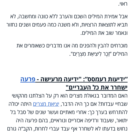
ראוי.
אבל אמירת המילים השכם והערב ללא כוונה ומחשבה, לא
תביא לתוצאות הרצויות, ולא משנה כמה פעמים ושנים נחזור
ונאמר שוב את המילים.
מוכרחים להבין ולהפנים מה אנו מדברים כשאומרים את
המילים
”
זֵכֶר לִיצִיאַת מִצְרָיִם".
“ידיעות רעמסס“: "ידיעה מרעישה -
פרעה
ישחרר את כל העבריים"
האם המדובר בגאולת מצרים הוא רק על הצלתנו מהקושי
שבחיי עבדות? אם כך היה הדבר,
יציאת מצרים
היתה יכולה
להתרחש בערך כך: אחרי מאתיים ועשר שנים של סבל בל
יתואר, שעבוד ורדיפה אכזריים ונוראיים, בהם פרעה היה
נחוש בדעתו לא לשחרר אף עבד עברי לחרות, הקב“ה גורם