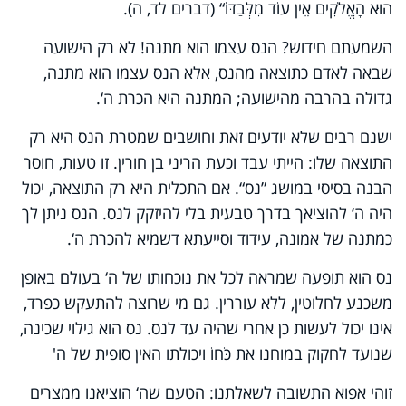
הוּא הָאֱלֹקִים אֵין עוֹד מִלְּבַדּוֹ“ (דברים לד, ה).
השמעתם חידוש? הנס עצמו הוא מתנה! לא רק הישועה
שבאה לאדם כתוצאה מהנס, אלא הנס עצמו הוא מתנה,
גדולה בהרבה מהישועה; המתנה היא הכרת ה‘.
ישנם רבים שלא יודעים זאת וחושבים שמטרת הנס היא רק
התוצאה שלו: הייתי עבד וכעת הריני בן חורין. זו טעות, חוסר
הבנה בסיסי במושג ”נס“. אם התכלית היא רק התוצאה, יכול
היה ה‘ להוציאך בדרך טבעית בלי להיזקק לנס. הנס ניתן לך
כמתנה של אמונה, עידוד וסייעתא דשמיא להכרת ה‘.
נס הוא תופעה שמראה לכל את נוכחותו של ה‘ בעולם באופן
משכנע לחלוטין, ללא עוררין. גם מי שרוצה להתעקש כפרד,
אינו יכול לעשות כן אחרי שהיה עד לנס. נס הוא גילוי שכינה,
שנועד לחקוק במוחנו את כֹּחוֹ ויכולתו האין סופית של ה'
זוהי אפוא התשובה לשאלתנו: הטעם שה‘ הוציאנו ממצרים