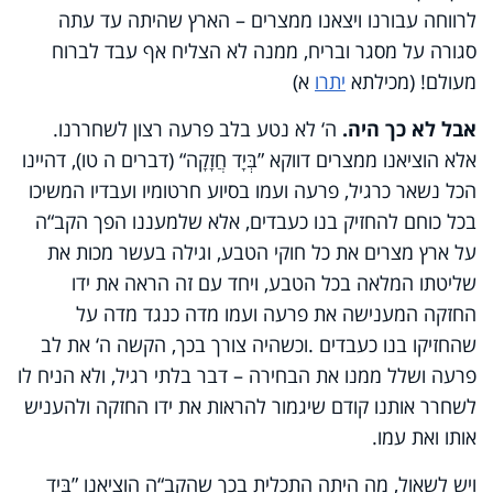
לרווחה עבורנו ויצאנו ממצרים – הארץ שהיתה עד עתה
סגורה על מסגר ובריח, ממנה לא הצליח אף עבד לברוח
מעולם! (מכילתא
יתרו
א)
אבל לא כך היה.
ה‘ לא נטע בלב פרעה רצון לשחררנו.
אלא הוציאנו ממצרים דווקא ”בְּיָד חֲזָקָה“ (דברים ה טו), דהיינו
הכל נשאר כרגיל, פרעה ועמו בסיוע חרטומיו ועבדיו המשיכו
בכל כוחם להחזיק בנו כעבדים, אלא שלמעננו הפך הקב“ה
על ארץ מצרים את כל חוקי הטבע, וגילה בעשר מכות את
שליטתו המלאה בכל הטבע, ויחד עם זה הראה את ידו
החזקה המענישה את פרעה ועמו מדה כנגד מדה על
שהחזיקו בנו כעבדים
.
וכשהיה צורך בכך, הקשה ה‘ את לב
פרעה ושלל ממנו את הבחירה – דבר בלתי רגיל, ולא הניח לו
לשחרר אותנו קודם שיגמור להראות את ידו החזקה ולהעניש
אותו ואת עמו.
ויש לשאול, מה היתה התכלית בכך שהקב“ה הוציאנו
”
בְּיָד