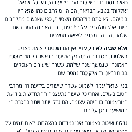
כאשר נסתיים ה“שיעור“ הזה בידיעת ה‘, ראו כל ישראל
”אלקות“ בטבע הבריאה, הם היו מולהבים כמו שלא היו
בימיהם. ולא סתם מולהבים משטויות, כפי שאנשים מתלהבים
היום, אלא מולהבים על ה‘! כעת, בכח האמונה המחודשת
שלהם, הם היו מוכנים ליציאה ממצרים.
אלא שבזה לא די,
עדיין אין הם מוכנים ליציאת מצרים
בשלמות. מכת דם היתה רק השיעור הראשון בלימוד ”מסכת
האמונה“ שנמשך שנה שלמה, עשרה שיעורים העוסקים
בבירור ”אֲנִי ה‘ אֱלֹקֵיכֶם“ נמסרו שם.
בני ישראל עמדו לשמוע עשרה שיעורים בידיעת ה', מהרבי
הטוב בעולם. ואחרי כל שיעור נתעצמה ההתחדשות בידיעת
ה‘ והאמונה בו היתה עצומה. הם גדלו יותר ויותר בהכרת ה‘
המושיעם ומגן עליהם.
גדלות ואיכות באמונה אינן נמדדות בהצהרות, לא חותמים על
מסמך של שלשה עשר סעיפים ו‘סוגרים את העניין‘. לא