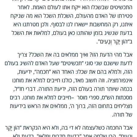
התכשיטים שבשכלו הוא ייקח אתו לעולם האמת. לאחר
פטירתו של האדם מהעולם, השכלת השכל הוא מה שניקח
איתנו, רק המחשבות יישארו לנו לבסוף. ולכן מטרתנו היא
בדעת שנשיג בזמן שהותנו כאן בעולם, למלאות את השכל
ב“הוֹן יָקָר וְנָעִים".
אבל מהי הדעת הזו? ואיך ממלאים בה את השכל? צריך
לדעת שישנם שני סוגי ”תכשיטים“ שעל האדם להשיג בעולם
הזה, ולמלא בהם את שכלו: האחד הוא
”
חכמה“, ידיעות,
אינפורמציה. וזה חשוב מאד, כולנו חייבים למלא את מוחנו
בכמה שיותר תורה בעולם הזה, ידיעת התורה. דברי חז“ל,
מסכתות הש“ס, ספרי מוסר
–
חייבים למלא את מוחנו. רבים
מצליחים בתחום הזה, ברוך ה‘, ממלאים את הראש בידיעות
של תורה.
אבל החכמה כשלעצמה לא די בה, ולא היא הנקראת
”
הוֹן יָקָר
וְנָעִים“. הרי שלמה אמר ”בְדַעַת חֲדָרִים יִמָּלְאוּ", בדעת ולא