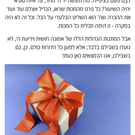
לִבָּם פעם בציפייה: מה תעשה יד ה‘ מחר, על איזה סוגיא
יהיה השיעור? כל פרט מהמכות שראו, הגדיל אצלם עוד ועוד
את ההכרה שה' הוא השליט הבלעדי על הכל. וכל זה לא היה
במקרה
-
זו היתה תכלית כל המכות.
אבל המתנות הגדולות הללו של אמונה חושית וידיעת ה‘, לא
נועדו בשבילם בלבד; אלא למען כל הדורות כולם. כן, גם
בשבילנו, אנו הנמצאים כאן כעת!