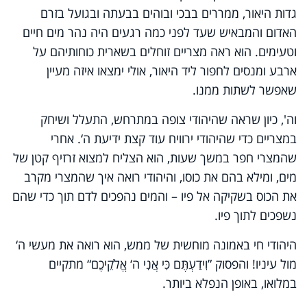
גדות היאור, ממררים בבכי ובוהים בבעתה ובגועל בזרם
האדום והמבאיש שעד לפני כמה רגעים היה נהר מים חיים
וטעימים. הוא ראה מצריים זוחלים בשארית כוחותיהם על
ארבע ומנסים לחפור ליד היאור, אולי ימצאו איזה מעיין
שאפשר לשתות ממנו.
וה', כיון שראה שהיהודי צופה במתרחש, התעלל ושיחק
במצריים כדי שהיהודי ירוויח עוד קצת ידיעת ה‘. אחרי
שהמצרי חפר במשך שעות, הוא הצליח למצוא זרזיף קטן של
מים, ומילא בהם את כוסו, והיהודי רואה איך שהמצרי מקרב
את הכוס בשקיקה אל פיו – והמים נהפכים לדם תוך כדי שהם
נשפכים לתוך פיו.
היהודי חי באמונה מוחשית של ממש, הוא רואה את מעשי ה‘
מול עיניו! והפסוק ”וִידַעְתֶּם כִּי אֲנִי ה‘ אֱלֹקֵיכֶם“ מתקיים
במלואו, באופן הנפלא ביותר.