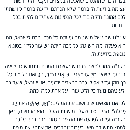
בצורה כזו שמהנִסִּים שאעשה במצרים תקבלו התחדשות
עצומה בידיעת ה‘ ברמה שלא הכרתם, ידיעה ברמה כזו שתתן
לכם אמונה חזקה בה‘ לכל הנסיונות שעתידים להיות בכל
הדורות!
אין לנו שמץ של מושג מה עשתה כל מכה ומכה לישראל, מה
היא פעלה ומה השיגה! כל מכה היתה "שיעור כללי" בסוגיא
נוספת בידיעת ה‘.
הקב“ה אמר למשה רבנו שמעשרת המכות תתחדש כזו ידיעה
בה‘ עד שיהיה ”וְיָדְעוּ מִצְרַיִם כּֽי אֲנִי ה‘“ (ז, ה), ואם הלימוד כל
כך חזק עד שאפילו כבר המצרים יודעים, אזי ישראל, שעבורם
ולעיניהם נועד כל ה“שיעור“, על אחת כמה וכמה.
לכן אנו מוצאים שוב ושוב את המילים: ”וַֽאֲנִי אַקְשֶׁה אֶת לֵב
פַּרְעֹה“. הרי היסוד שעליו מושתת העולם הוא הבחירה, וכאן
הקב“ה עשה לפרעה את ההיפך הגמור מבחירה! וכל כך
למה? התשובה היא: בעבור ”וְהִרְבֵּיתִי אֶת אֹֽתֹתַי וְאֶת מֽוֹפְתַי