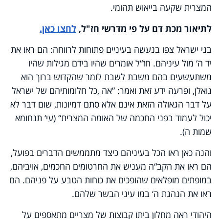
המצרית שקעה בייאוש תהומי.
לתיאור מכת דם על פי מדרשי חז"ל,
לחצו כאן.
בני ישראל צפו בנעשה בעיניים פתוחות לרווחה: הם ראו את
יד ה‘ מול עיניהם. חז“ל אומרים שהיו בידם מגילות שהיו
משתעשעים בהם משבת לשבת לומר שהקדוש ברוך הוא
גואלן, ופרעה ידע זאת ואמר: ”אה
,
כל חלומותיהם של ישראל
על דבר הגאולה הזאת אינם אלא סתם דמיונות, שום דבר לא
יכול לעמוד בפני החכמה של האומה המצרית“ (עי‘ תנחומא
שמות ה).
והנה כאן ראו הכל בעיניהם כיצד מתממשים הדברים בפועל,
הם ראו את הקב“ה מעניש את החרטומים החכמים, אויביהם,
במופתים מופלאים שהופכים את כוחות הטבע על פניהם. הם
ראו את הנהגת ה‘ במו עיני הבשר שלהם.
היהודי ראה מחלון ביתו קבוצות של מצריים מתאספים על