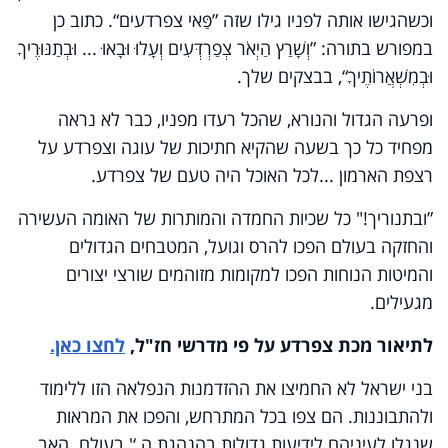
וכשהגישו אותה לפניו גילו שזה ”פַּאי צפרדעים“. כתוב כן
במפורש בתורה: ”וְשָׁרַץ הַיְאֹר צְפַרְדְּעִים וְעָלוּ וּבָאוּ ... וּבְתַנּוּרֶיךָ
וּבְמִשְׁאֲרוֹתֶיךָ“, בבצקים שלך.
ופרעה הגדול והנורא, שהכל רעדו מפניו, כבר לא נראה
מפחיד כל כך בשעה שהקיא חתיכות של עוגה וצפרדע על
רצפת הארמון
...
לכל האוכל היה טעם של צפרדע.
”ובתנוריך!" כל שכיות החמדה והמותרות של האומה העשירה
והחזקה בעולם הפכו להרס וגועל, המטבחים הגדולים
והמיטות הנוחות הפכו למקומות מזוהמים שורצי יצורים
מגעילים.
לתיאור מכת צפרדע על פי מדרשי חז"ל,
לחצו כאן.
בני ישראל לא החמיצו את ההזדמנות הנפלאה הזו ללימוד
ולהתבוננות. הם צפו בכל המתרחש, והפכו את המראות
שנגלו לעיניהם לידיעות גדולות בהנהגת ה
‘
' בעולם. האב