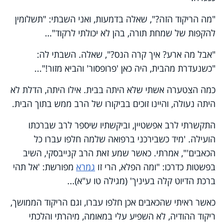
"מה הריקוד הזה?", שאלה בדמעות, ואני השבתי: "תשלומין
להקפות של שמחת תורה, בהן לא יכולתי לרקוד"…
"אבל מה ארע? איך קרה הנס?", שאלה. השבתי לה:
"כשנעדרת מהבית, היה כאן 'פרופסור' והביא מזור!"...
כמה הצטערה אשתי שלא היתה בבית. אילו היתה, הדלת לא
היתה נעולה, והיינו זוכים בביקורו של הרב ממש בתוך הבית.
התקשרתי לרב אפשטיין, וביקשתיו שיספר לרב שברכתו
הועילה. 'מיד כשבירכני ברפואה שלמה חלפו עברו כל
הכאבים'", אמרתי. כאשר שמע זאת הרב קנייבסקי, השיב
בפשטות כדרכו: "ומה הפלא, הרי זו
גמרא
מפורשת: 'אל תהי
ברכת הדיוט קלה בעיניך' (מגילה טו ע"א)...
כאשר ראיתי שהכאבים אכן חלפו עברו, וגם הריקוד הממושך,
ריקוד ההודיה, לא השפיע עלי במאומה, מיהרתי והלכתי