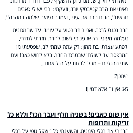
"מיהרתי לחלון, שממנו ניתן להשקיף לעבר חדר המדרגות.
ראיתי את הרב קנייבסקי יורד, וזעקתי: 'רבי יש לי כאבים
נוראים!', הרים הרב את עיניו, ואמר: 'רפואה שלמה במהרה!'.
הרב נכנס לרכב, ואני נותר נטוע על עומדי עד שהמכונית
נעלמה מעיני. רק אז פניתי לשוב לחדר. חזרתי לחדרי,
ולפתע עצרתי בתימהון: רק עתה שמתי לב, שפסעתי מן
המרפסת עד לשולחן שבמרכז החדר, בלא לחוש כאב! ועם
שתי הרגליים – מבלי לדדות על רגל אחת…
היתכן?!
לא! אין זה אלא דמיון!
אין שום כאבים! בשניה חלף ועבר הכל! וללא כל
זריקות ותרופות
הרמתי את רגלי הימנית, והשענתי כל משקל גופי על רגלי