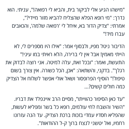
"מישהו הגיע אלי לביקור בית, והביא לי רפואה!", עניתי. הוא
נדרך: "מי רופא הפלא שהצליח להביא מזור מיידי?",
אמרתי: "צדיק הדור בא, איחל לי 'רפואה שלמה', והכאבים
עברו מיד!"
הדיבור ניטל מפיו, ולבסוף אמר: "אילו היו מספרים לי, לא
הייתי מאמין! אבל אין לי ברירה, הלא ראיתי במו עיני!"
התעשת, ואמר: "ובכל זאת, עלה למיטה. אני רוצה לבדוק את
רגלך". בדקני, והשתאה: "אכן, הכל כשורה. אין צורך בשום
טיפול!" הוסיף הפרופסור ושאל אולי אפשר לשלוח אל הצדיק
כמה חולים קשים?...
"עד כאן הסיפור כהווייתו", מסיים הרב איינפלד את דבריו.
"השיר והשבח לחי עולמים, רופא כל בשר ומפליא לעשות,
שהפליא חסדיו עמדי בזכות ברכת הצדיק. עד הנה עזרונו
רחמיו, ואל יטשני לנצח ברוך ק-ל ההודאות".