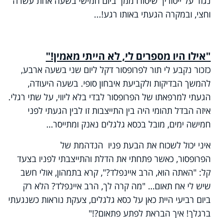
נגזר על ייסוריך שיסורו ממך ביום חמישי בשעה אחת עשרה
וחצי, ובמקרה הגעתי באותו רגע!...
"אילו היו מספרים לי, לא הייתי מאמין!
"
כזכור נקבע לי תור לפרופסור דקל ליום שני בשעה ארבע,
להמשך הבדיקות ולקביעת איבחון סופי. בשעה היעודה,
הגעתי למרפאתו של הפרופסור לבדי בלא ליווי, על שתי רגלי.
איזה הבדל תהומי היה בין התייצבות זו לבין הגעתי לפני
חמישה ימים, מובל בכסא גלגלים נאנק ומתייסר…
איני יכול לשכוח את הבעת פניו הנדהמת של
הפרופסור, כאשר פתחתי את הדלת והתייצבתי לפניו בצעד
קל: "האתה הוא, הרב איינפלד?", קרא בתמהון, אולי חשב
שיש לי אח תאום… "מה קרה לך, הרב איינפלד? הלא רק
ביום רביעי היית כאן על כסא גלגלים, צעקת נוראות כשנגעתי
ברגלך! איך הבראת לפתע פתאום?!"