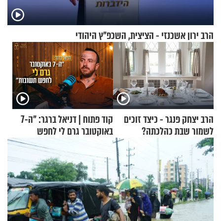
הרב ירון אשכנזי - הציצית, השכפ"ץ היהודי
הרב יצחק פנגר - כיצד זוכים
קוד פתוח | דניאל ברגר: "ה-7
לשמור שבת כהלכתה?
באוקטובר גרם לי לחפש
תשובות"