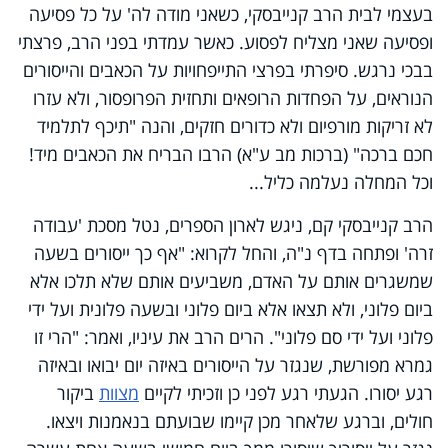
בעצמי לבית הרב קנייבסקי, כשאני מודה לה' על כל פסיעה
ופסיעה שאני מצליח לפסוע. כאשר עמדתי בפני הרב, פרצתי
בבכי נרגש. סיפרתי בפרצי התייפחויות על הכאבים והייסורים
הנוראים, על הפחדות הרופאים ותחזית הפרופסור, ולא עזרו
לא זריקות מורפיום ולא כדורים חזקים, והנה "תיכף לתלמיד
חכם ברכה" (ברכות מב ע"א) הרבו הבריח את הכאבים מיד!
וכל המחלה נעלמה כליל...
הרב קנייבסקי קם, ניגש לארון הספרים, נטל מסכת 'עבודה
זרה' ופתחה בדף נ"ה, והחל לקרוא: "אף כך ייסורים בשעה
שמשגרים אותם על האדם, משביעים אותם שלא תלכו אלא
ביום פלוני, ולא תצאו אלא ביום פלוני ובשעה פלונית ועל ידי
פלוני ועל ידי סם פלוני". הרים הרב את עיניו, ואמר: "הרי זו
גמרא מפורשת, שנגזר על הייסורים באיזה יום יבואו ובאיזה
רגע יסורו. הגעתי רגע לפני כן וזכיתי לקיים
מצוות
ביקור
חולים, וברגע שלאחר מכן קיימו שבועתם בנאמנות ויצאו.