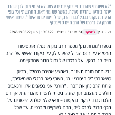
"לא שיערתי שהרב קנייבסקי יטריח עצמו. לא הייתי מוכן לכך שהרב
יעלה ביודעו שהדלת נעולה. כאשר שמעתי זאת, התרגשתי וכל גופי
הרעיד. זעקתי בבכי: 'כבוד הרב, יש לי ייסורים נוראים!'". סיפור אישי
מרתק על ברכתו של הרב חיים קנייבסקי
למעקב
נעמה גרין
ט"ז אדר ב' התשפ"ב
|
19.03.22
|
עודכן
19.03.22 23:45
בספרו 'מנחת נתן' מספר הרב נתן איינפלד את סיפורו
המפלא על הנס הגדול שאירע לו, על ביקורו האישי של הרב
חיים קנייבסקי, ועל ברכתו של גדול הדור שהתקיימה.
"בשמחת תורה תשנ"ח, באמצע אמירת ה'הלל', בדיוק
כשאמרתי "יסור יסרני י-ה", חשתי כאב ברגלי השמאלית",
פותח הרב נתן את דבריו. "מורגל אני בכאבים אלו, והכאבים
חולפים מעצמם תוך שעה. ניסיתי להסיח מהם דעתי, אך הם
הלכו וגברו. לרקוד בהקפות – ודאי שלא יכולתי. הייסורים עלו
מכף הרגל לקרסוליים, מהם לשוקיים ולברכיים, עד שכל
הרגל היתה גוש של כאב נורא.