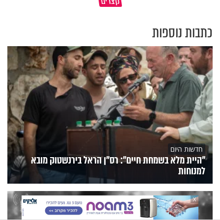
קצרים
השנה החדשה
יכולים להצית את חיינו
כתבות נוספות
חדשות היום
"היית מלא בשמחת חיים": רס"ן הראל בירנשטוק מובא
למנוחות
X