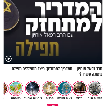
הזיתים
הרב רפאל אוחיון – המדריך למתחזק: כיצד מתפללים תפילת
שמונה עשרה?
חדשות היום
יהדות
דעות וטורים
תרבות
רוחניות ואמונה
משפחה
נשי
מתחילים לעבוד לקראת ראש
הרגעים הקשים ביותר בחיים