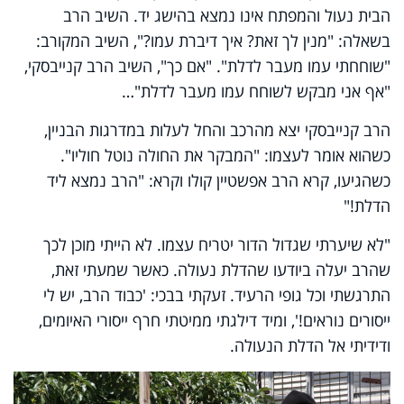
הבית נעול והמפתח אינו נמצא בהישג יד. השיב הרב
בשאלה: "מנין לך זאת? איך דיברת עמו?", השיב המקורב:
"שוחחתי עמו מעבר לדלת". "אם כך", השיב הרב קנייבסקי,
"אף אני מבקש לשוחח עמו מעבר לדלת"…
הרב קנייבסקי יצא מהרכב והחל לעלות במדרגות הבניין,
כשהוא אומר לעצמו: "המבקר את החולה נוטל חוליו".
כשהגיעו, קרא הרב אפשטיין קולו וקרא: "הרב נמצא ליד
הדלת!"
"לא שיערתי שגדול הדור יטריח עצמו. לא הייתי מוכן לכך
שהרב יעלה ביודעו שהדלת נעולה. כאשר שמעתי זאת,
התרגשתי וכל גופי הרעיד. זעקתי בבכי: 'כבוד הרב, יש לי
ייסורים נוראים!', ומיד דילגתי ממיטתי חרף ייסורי האיומים,
ודידיתי אל הדלת הנעולה.