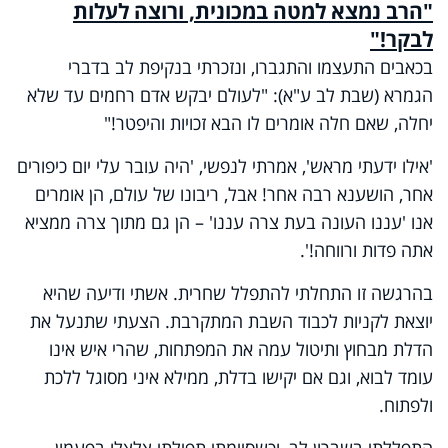
"הרב נמצא למטה במכונית, ורוצה לעלות
לבקר!"
בכאבים התעצמו והתגברו, ונזכרתי בנקיפת לב בדברי
הגמרא (שבת לב ע"א): "לעולם יבקש אדם רחמים עד שלא
יחלה, שאם חלה אומרים לו הבא זכויות והיפטר!"
'אילו ידעתי מראש', אמרתי לנפשי, 'היה עובר עלי יום כיפורים
אחר, הושענא רבה אחר! אבל, ריבונו של עולם, הן אומרים
אנו 'עננו העונה בעת צרה עננו' – הן גם מתוך צרה ממציא
אתה פדות ורווחה!'.
בהרגשה זו התחלתי להתפלל שחרית. אשתי ודיעה שהיא
יוצאת לקניות לכבוד השבת המתקרבת. הצעתי שתנעל את
הדלת מבחוץ ותיטול עמה את המפתחות, שהרי איש אינו
עומד לבוא, וגם אם יקישו בדלת, ממילא איני מסוגל ללכת
ולפתוח.
התפללתי בשברון לב, וכשסיימתי תפילתי צלצלו בפעמון