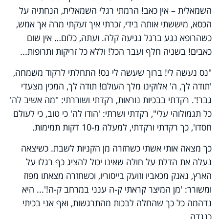
השמאלית – אין כאב! הרמתי רגלי השמאלית, הנחתיה על
הכסא, מיששתי אותה בידי, זכרתי איך זעקתי מרה אך אמש,
כשהרופא נגע ברגל נגיעה קלה. ועתה, כלום… אין שום
כאבים! בשניה חלף ועבר הכל! וללא כל זריקות ותרופות...
"נס נעשה לי! ברוך שעשה לי נס! התחלתי לרקוד משמחה,
'תודה לך, ה' אלוקינו מלך העולם! תודה לך, המכין מצעדי
גבר!'. רקדתי בבכיות נוראות, רקדתי ושוררתי: "מה אשיב לה'
כל תגמולוהי עלי", רקדתי ושרתי: 'הודו לה' כי טוב, כי לעולם
חסדו', כך רקדתי ורקדתי, למעלה מ-10 דקות תמימות.
כך מצאה אותי אשתי כשחזרה מן הקניות לשבת. כשיצאה
נעלה את הדלת על חולה שאינו יכול להציג כף רגלו על
הארץ, נאנק מכאביו וזועק בייסוריו, וכשחזרה מצאתו מפזז
ומשורר: 'מן המיצר קראתי ק-ה ענני במרחב ק-ה!'... היא
נדהמה כל כך שהחלה לבכות מהתרגשות, ואף אני בכיתי
כנגדה.