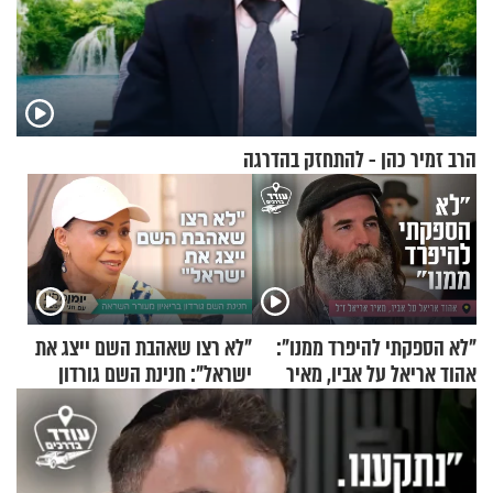
הרב זמיר כהן - להתחזק בהדרגה
"לא הספקתי להיפרד ממנו":
"לא רצו שאהבת השם ייצג את
אהוד אריאל על אביו, מאיר
ישראל": חנינת השם גורדון
אריאל ז"ל
בריאיון מעורר השראה