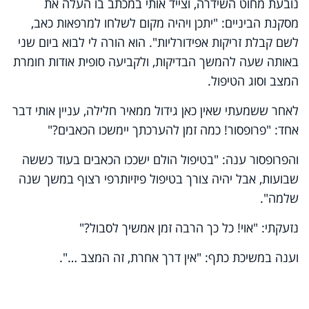
נובעת מחוט השידרה, וצייד אותי במכתב בו העלה את
מסקנת הביניים: "יתכן ויהיה מקום לשלחו למרפאות כאב,
לשם קבלת זריקות אפידורליות". הוא הורה לי לבוא ביום שני
באותה שעה להמשך הבדיקות, ולקביעה סופית אודות חומרת
המצב וסוג הטיפול.
לאחר ששמעתי שאין כאן גידול ממאיר חלילה, עניין אותי דבר
אחד: "פרופסור! כמה זמן להערכתך יימשכו הכאבים?"
והפרופסור ענה: "בטיפול הולם ישככו הכאבים בעוד כששה
שבועות, אבל יהיה צורך בטיפול פיזיותרפי רצוף במשך שנה
שלמה".
נזעקתי: "אוי! כל כך הרבה זמן אמשיך לסבול?"
וענה במשיכת כתף: "אין דרך אחרת, זה המצב …".