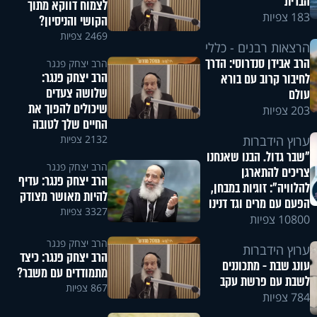
הברית
לצמוח דווקא מתוך
183 צפיות
הקושי והניסיון?
2469 צפיות
הרצאות רבנים - כללי
הרב אבידן סנדרוסי: הדרך
הרב יצחק פנגר
הרב יצחק פנגר:
לחיבור קרוב עם בורא
שלושה צעדים
עולם
שיכולים להפוך את
203 צפיות
החיים שלך לטובה
2132 צפיות
ערוץ הידברות
"שבר גדול. הבנו שאנחנו
הרב יצחק פנגר
צריכים להתארגן
הרב יצחק פנגר: עדיף
להלוויה": זוגיות במבחן,
להיות מאושר מצודק
הפעם עם מרים וגד דנינו
3327 צפיות
10800 צפיות
הרב יצחק פנגר
ערוץ הידברות
הרב יצחק פנגר: כיצד
עונג שבת - מתכוננים
מתמודדים עם משבר?
לשבת עם פרשת עקב
867 צפיות
784 צפיות