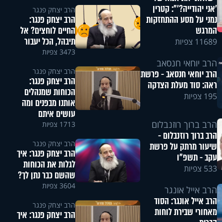
'אני יהודייה?'": קטרין
הרב יצחק פנגר
הרב יצחק פנגר:
נמני על מסע ההתחזקות
החיים לוחצים? אל
המרגש
תיבהל, הכל יעבור
11689 צפיות
3473 צפיות
הרב יוחאי חנסאב
הרב יצחק פנגר
הרב יוחאי חנסאב - פרשת
הרב יצחק פנגר:
ראה: סוד מעלת הצדקה
הכוחות שמנהלים
195 צפיות
אותנו מבפנים ומה
עושים איתם
הרב ברוך רוזנבלום
1713 צפיות
הרב ברוך רוזנבלום -
הרב יצחק פנגר
שיעור מרתק על פרשת
הרב יצחק פנגר: איך
עקב - תשפ"ו
לגלות את הכוחות
533 צפיות
שהשם כבר נתן לך?
3604 צפיות
הרב אייל אונגר
הרב אייל אונגר: הסוד
הרב יצחק פנגר
מאחורי שבירת לוחות
הרב יצחק פנגר: איך