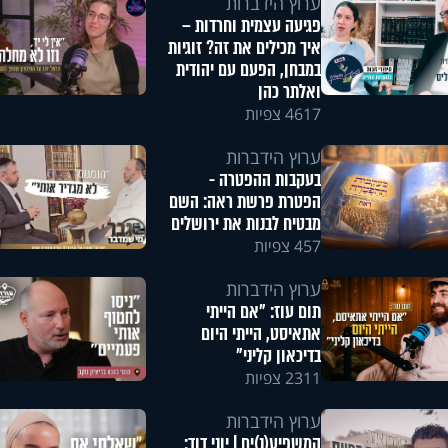
ערוץ הידברות
פגיעה עצמית וחרדות –
איך מכילים את זה? זוגיות
במבחן, הפעם עם יהודית
ואלתר כהן
4617 צפיות
ערוץ הידברות
בעקבות ההפטרה -
הפטרת פרשת ראה: השם
מבטיח לבנות את ירושלים
457 צפיות
ערוץ הידברות
תום עוז: "אם הייתי
אתאיסט, הייתי היום
בדיכאון קליני"
2311 צפיות
ערוץ הידברות
המשפיע(נ)ים | יוני דוד: