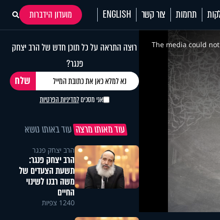
קות
תרומות
צור קשר
ENGLISH
מועדון הידברות
This
is
a
The media could not 
רוצה התראה על כל תוכן חדש של הרב יצחק
modal
window.
פנגר?
אני מסכים
למדיניות הפרטיות
עוד מאותו מרצה
עוד באותו נושא
הרב יצחק פנגר
הרב יצחק פנגר:
תשעת הצעדים של
משה רבנו לשינוי
החיים
1240 צפיות