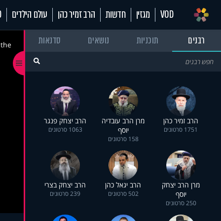
VOD
מגזין
חדשות
הרב זמיר כהן
עולם הילדים
70
רבנים
תוכניות
נושאים
סדנאות
 the
הרב זמיר כהן
מרן הרב עובדיה
הרב יצחק פנגר
1751 סרטונים
יוסף
1063 סרטונים
158 סרטונים
מרן הרב יצחק
הרב יגאל כהן
הרב יצחק בצרי
יוסף
502 סרטונים
239 סרטונים
250 סרטונים