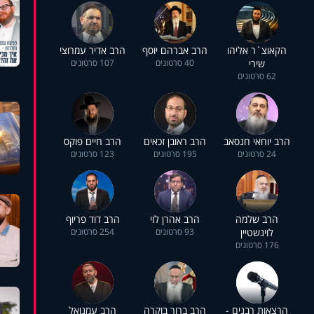
הקאוצ`ר אליהו
הרב אברהם יוסף
הרב אדיר עמרוצי
שירי
40 סרטונים
107 סרטונים
62 סרטונים
הרב יוחאי חנסאב
הרב ראובן זכאים
הרב חיים פוקס
24 סרטונים
195 סרטונים
123 סרטונים
הרב שלמה
הרב אהרן לוי
הרב דוד פריוף
לוינשטיין
93 סרטונים
254 סרטונים
176 סרטונים
הרצאות רבנים -
הרב ברוך בוקרה
הרב עמנואל