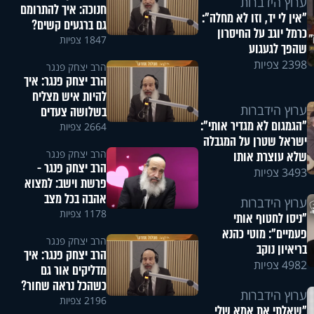
ערוץ הידברות
חנוכה: איך להתרומם
"אין לי יד, וזו לא מחלה":
גם ברגעים קשים?
כרמל יוגב על החיסרון
1847 צפיות
שהפך לגעגוע
2398 צפיות
הרב יצחק פנגר
הרב יצחק פנגר: איך
להיות איש מצליח
ערוץ הידברות
בשלושה צעדים
"הגמגום לא מגדיר אותי":
2664 צפיות
ישראל שטרן על המגבלה
הרב יצחק פנגר
שלא עוצרת אותו
הרב יצחק פנגר -
3493 צפיות
פרשת וישב: למצוא
אהבה בכל מצב
ערוץ הידברות
1178 צפיות
"ניסו לחטוף אותי
פעמיים": מוטי כהנא
הרב יצחק פנגר
בריאיון נוקב
הרב יצחק פנגר: איך
4982 צפיות
מדליקים אור גם
כשהכל נראה שחור?
ערוץ הידברות
2196 צפיות
"שאלתי את אמא שלי