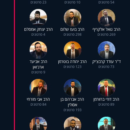
54 סרטונים
10 סרטונים
23 סרטונים
הרב גואל אלקריף
הרב בועז שלום
הרב יצחק אמסלם
269 סרטונים
298 סרטונים
4 סרטונים
ד''ר עודד קרבצ'יק
הרב יהודה בוטרמן
הרב אביעד
73 סרטונים
123 סרטונים
ארג'ואן
9 סרטונים
הרב דודי ברוורמן
הרב אברהם בן
הרב אבי מזרחי
89 סרטונים
אסולין
84 סרטונים
193 סרטונים