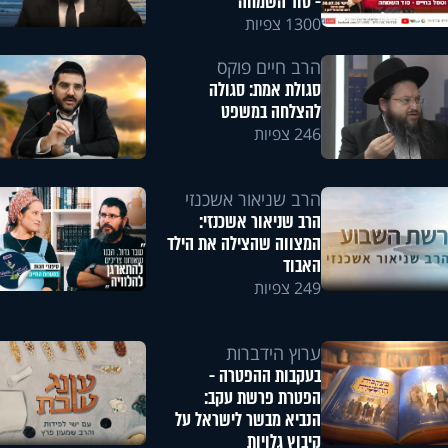
- סוד השמחה
1300 צפיות
הרב חיים פוקס
סגולת אמת: סגולה
להצלחה במשפט
246 צפיות
הרב שניאור אשכנזי
הרב שניאור אשכנזי:
המצווה שהצילה את הילד
האבוד
249 צפיות
ערוץ הידברות
בעקבות ההפטרה -
הפטרת פרשת עקב:
הנביא מבשר לישראל על
קיבוץ גלויות