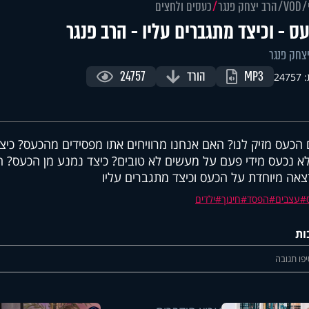
VOD
הרב יצחק פנגר
כעסים ולחצים
ס - וכיצד מתגברים עליו - הרב פנגר
צחק פנגר
MP3
הורד
24757
247
הכעס מזיק לנו? האם אנחנו מרוויחים אתו מפסידים מהכעס? כיצד 
א נכעס מידי פעם על מעשים לא טובים? כיצד נמנע מן הכעס? 
אה מיוחדת על הכעס וכיצד מתגברים עליו
עצבים
הפסד
חינוך
ילדים
ות
פו תגובה