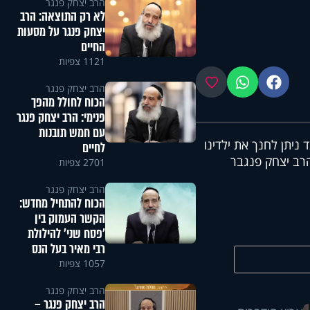
הרב יצחק פנגר
לא רק התוצאה: הרב
יצחק פנגר על מסעות
החיים
1121 צפיות
פייסבוק
ווטסאפ
מועדפים
הרב יצחק פנגר
הכוח לחולל מהפך
פנימי: הרב יצחק פנגר
עם חמש תובנות
ניתן לחנך את ילדינו
לחיים
הרב יצחק פנגבר
2701 צפיות
הרב יצחק פנגר
הכוח להתחיל מחדש:
הקשר העמוק בין
'פסח שני' להילולת
רבי מאיר בעל הנס
1057 צפיות
הרב יצחק פנגר
הרב יצחק פנגר –