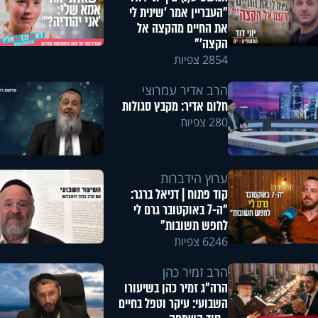
"העבריין אמר 'שינית לי
את החיים מהקצה אל
הקצה'"
2854 צפיות
הרב אדיר עמרוצי
חלום אדיר: מקבץ סגולות
280 צפיות
ערוץ הידברות
קוד פתוח | דניאל ברגר:
"ה-7 באוקטובר גרם לי
לחפש תשובות"
6246 צפיות
הרב זמיר כהן
הרה"ג זמיר כהן בשיעורו
השבועי: עיקר וטפל בחיים