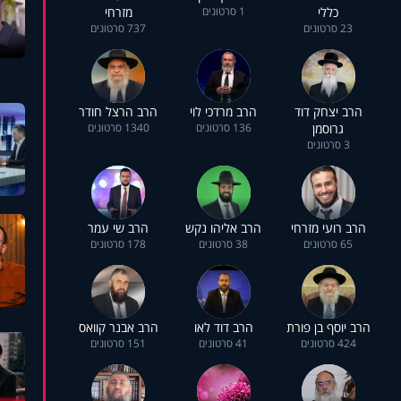
כללי
1 סרטונים
מזרחי
23 סרטונים
737 סרטונים
הרב יצחק דוד
הרב מרדכי לוי
הרב הרצל חודר
גרוסמן
136 סרטונים
1340 סרטונים
3 סרטונים
הרב רועי מזרחי
הרב אליהו נקש
הרב שי עמר
65 סרטונים
38 סרטונים
178 סרטונים
הרב יוסף בן פורת
הרב דוד לאו
הרב אבנר קוואס
424 סרטונים
41 סרטונים
151 סרטונים