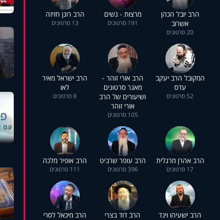
הרב יובל הכהן
מרצות - נשים
הרב רונן חזיזה
אשרוב
191 סרטונים
13 סרטונים
20 סרטונים
המקובל הרב יעקב
הרב אורי זוהר -
הרב ישראל מאיר
עדס
מאגר סרטונים
לאו
52 סרטונים
ושיעורים של הרב
8 סרטונים
אורי זוהר
105 סרטונים
הרב אהרן מרגלית
הרב עופר שרביט
הרב אופיר מלכה
17 סרטונים
396 סרטונים
111 סרטונים
הרב ישעיהו וינד
הרב דוד בצרי
הרב מיכאל לסרי