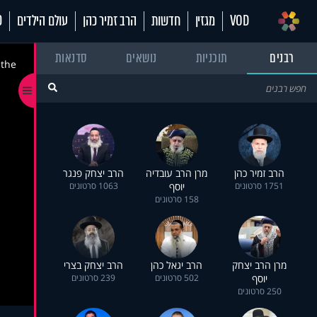
VOD
מגזין
חדשות
הרב זמיר כהן
עולם הילדים
70
רבנים
תוכניות
נושאים
סדנאות
 the
הרב זמיר כהן
מרן הרב עובדיה
הרב יצחק פנגר
1751 סרטונים
יוסף
1063 סרטונים
158 סרטונים
מרן הרב יצחק
הרב יגאל כהן
הרב יצחק בצרי
יוסף
502 סרטונים
239 סרטונים
250 סרטונים