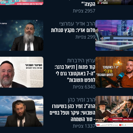
הקצה'"
2957 צפיות
הרב אדיר עמרוצי
חלום אדיר: מקבץ סגולות
299 צפיות
ערוץ הידברות
קוד פתוח | דניאל ברגר:
"ה-7 באוקטובר גרם לי
לחפש תשובות"
6340 צפיות
הרב זמיר כהן
הרה"ג זמיר כהן בשיעורו
השבועי: עיקר וטפל בחיים
- סוד השמחה
1337 צפיות