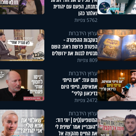
איך מכילים את זה? זוגיות
במבחן, הפעם עם יהודית
ואלתר כהן
5762 צפיות
ערוץ הידברות
בעקבות ההפטרה -
הפטרת פרשת ראה: השם
מבטיח לבנות את ירושלים
809 צפיות
ערוץ הידברות
תום עוז: "אם הייתי
אתאיסט, הייתי היום
בדיכאון קליני"
2472 צפיות
ערוץ הידברות
המשפיע(נ)ים | יוני דוד:
"העבריין אמר 'שינית לי
את החיים מהקצה אל