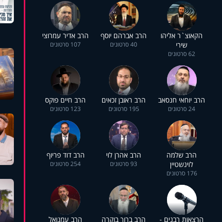
הקאוצ`ר אליהו
הרב אברהם יוסף
הרב אדיר עמרוצי
שירי
40 סרטונים
107 סרטונים
62 סרטונים
הרב יוחאי חנסאב
הרב ראובן זכאים
הרב חיים פוקס
24 סרטונים
195 סרטונים
123 סרטונים
הרב שלמה
הרב אהרן לוי
הרב דוד פריוף
לוינשטיין
93 סרטונים
254 סרטונים
176 סרטונים
הרצאות רבנים -
הרב ברוך בוקרה
הרב עמנואל