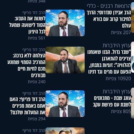
348 צפיות
הרצאות רבנים - כללי
הרב אבידן סנדרוסי: הדרך
הרב דוד פריוף
לשנות את הטבע:
לחיבור קרוב עם בורא
הסוד לישועה שמעל
עולם
לכל היגיון
207 צפיות
561 צפיות
ערוץ הידברות
הרב דוד פריוף
"שבר גדול. הבנו שאנחנו
הצלחה ללא ברכה:
צריכים להתארגן
המרכיב הסמוי שמונע
להלוויה": זוגיות במבחן,
מכם לחיות חיים
הפעם עם מרים וגד דנינו
מבורכים
10920 צפיות
240 צפיות
ערוץ הידברות
הרב דוד פריוף
עונג שבת - מתכוננים
הרב דוד פריוף: האם
לשבת עם פרשת עקב
אתם באמת מכירים
805 צפיות
את המעלות שלכם?
294 צפיות
הרב דוד פריוף