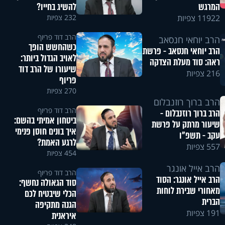
המרגש
להשיג בחייו?
11922 צפיות
232 צפיות
הרב דוד פריוף
הרב יוחאי חנסאב
כשהחשש הופך
הרב יוחאי חנסאב - פרשת
לאויב הגדול ביותר:
ראה: סוד מעלת הצדקה
שיעורו של הרב דוד
216 צפיות
פריוף
270 צפיות
הרב ברוך רוזנבלום
הרב דוד פריוף
הרב ברוך רוזנבלום -
ביטחון אמיתי בהשם:
שיעור מרתק על פרשת
איך בונים חוסן פנימי
עקב - תשפ"ו
לרגע האמת?
557 צפיות
454 צפיות
הרב אייל אונגר
הרב דוד פריוף
הרב אייל אונגר: הסוד
סוד הגאולה נחשף:
מאחורי שבירת לוחות
הכלי שיבטיח לכם
הברית
הגנה מתקיפה
191 צפיות
איראנית