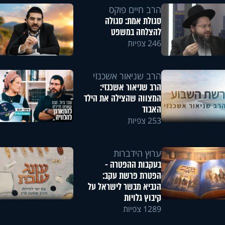
הרב חיים פוקס
סגולת אמת: סגולה
להצלחה במשפט
246 צפיות
הרב שניאור אשכנזי
הרב שניאור אשכנזי:
המצווה שהצילה את הילד
האבוד
253 צפיות
ערוץ הידברות
בעקבות ההפטרה -
הפטרת פרשת עקב:
הנביא מבשר לישראל על
קיבוץ גלויות
1289 צפיות