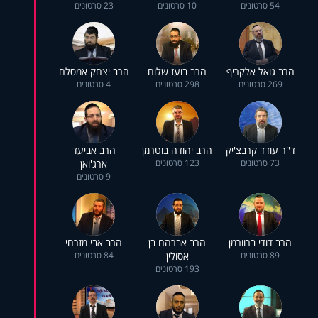
54 סרטונים
10 סרטונים
23 סרטונים
הרב גואל אלקריף
הרב בועז שלום
הרב יצחק אמסלם
269 סרטונים
298 סרטונים
4 סרטונים
ד''ר עודד קרבצ'יק
הרב יהודה בוטרמן
הרב אביעד
73 סרטונים
123 סרטונים
ארג'ואן
9 סרטונים
הרב דודי ברוורמן
הרב אברהם בן
הרב אבי מזרחי
89 סרטונים
אסולין
84 סרטונים
193 סרטונים