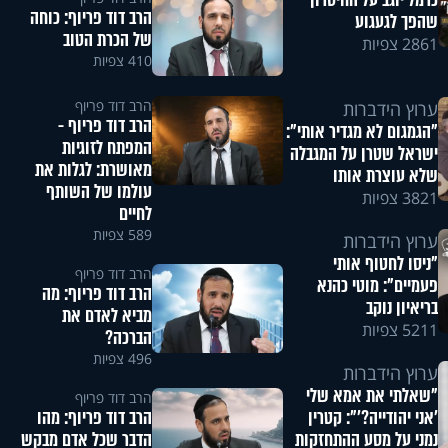
כרמל יוגב על החיסרון
הרב דוד פריוף: כוחה
שהפך לגעגוע
של הכרת הטוב
2861 צפיות
410 צפיות
הרב דוד פריוף
ערוץ הידברות
הרב דוד פריוף -
"הגמגום לא מגדיר אותי":
המפתח לזוגיות
ישראל שטרן על המגבלה
מאושרת: לגלות את
שלא עוצרת אותו
עולמו של השותף
3821 צפיות
לחיים
589 צפיות
ערוץ הידברות
"ניסו לחטוף אותי
הרב דוד פריוף
פעמיים": מוטי כהנא
הרב דוד פריוף: מה
בריאיון נוקב
מביא לאדם את
5211 צפיות
הברכה?
496 צפיות
ערוץ הידברות
"שאלתי את אמא שלי
הרב דוד פריוף
'אני יהודייה?'": קטרין
הרב דוד פריוף: מהו
נמני על מסע ההתחזקות
הדבר שכל אדם מבקש