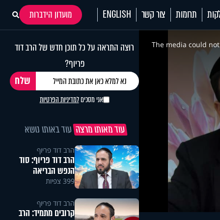
קות
תרומות
צור קשר
ENGLISH
מועדון הידברות
This
is
a
The media could not 
רוצה התראה על כל תוכן חדש של הרב דוד
modal
window.
פריוף?
אני מסכים
למדיניות הפרטיות
עוד מאותו מרצה
עוד באותו נושא
הרב דוד פריוף
הרב דוד פריוף: סוד
הנפש הבריאה
399 צפיות
הרב דוד פריוף
קרובים מתמיד: הרב