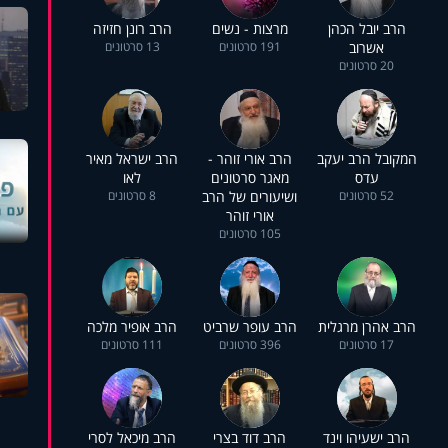
הרב יובל הכהן
מרצות - נשים
הרב רונן חזיזה
אשרוב
191 סרטונים
13 סרטונים
20 סרטונים
המקובל הרב יעקב
הרב אורי זוהר -
הרב ישראל מאיר
עדס
מאגר סרטונים
לאו
52 סרטונים
ושיעורים של הרב
8 סרטונים
אורי זוהר
105 סרטונים
הרב אהרן מרגלית
הרב עופר שרביט
הרב אופיר מלכה
17 סרטונים
396 סרטונים
111 סרטונים
הרב ישעיהו וינד
הרב דוד בצרי
הרב מיכאל לסרי