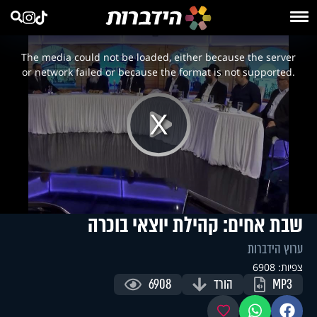
This
is
a
The media could not be loaded, either because the server
modal
window.
or network failed or because the format is not supported.
Play
Video
שבת אחים: קהילת יוצאי בוכרה
ערוץ הידברות
צפיות: 6908
MP3
הורד
6908
פייסבוק
ווטסאפ
מועדפים