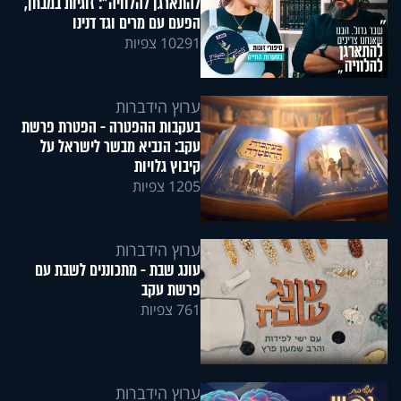
להתארגן להלוויה": זוגיות במבחן,
הפעם עם מרים וגד דנינו
10291 צפיות
ערוץ הידברות
בעקבות ההפטרה - הפטרת פרשת
עקב: הנביא מבשר לישראל על
קיבוץ גלויות
1205 צפיות
ערוץ הידברות
עונג שבת - מתכוננים לשבת עם
פרשת עקב
761 צפיות
ערוץ הידברות