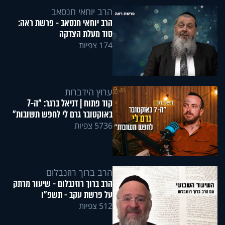
הרב יוחאי חנסאב
הרב יוחאי חנסאב - פרשת ראה:
סוד מעלת הצדקה
174 צפיות
ערוץ הידברות
קוד פתוח | דניאל ברגר: "ה-7
באוקטובר גרם לי לחפש תשובות"
5736 צפיות
הרב ברוך רוזנבלום
הרב ברוך רוזנבלום - שיעור מרתק
על פרשת עקב - תשפ"ו
512 צפיות