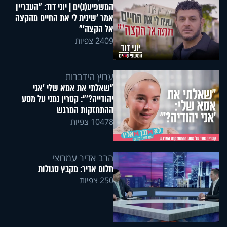
המשפיע(נ)ים | יוני דוד: "העבריין
אמר 'שינית לי את החיים מהקצה
אל הקצה'"
2409 צפיות
ערוץ הידברות
"שאלתי את אמא שלי 'אני
יהודייה?'": קטרין נמני על מסע
ההתחזקות המרגש
10478 צפיות
הרב אדיר עמרוצי
חלום אדיר: מקבץ סגולות
250 צפיות