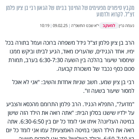
מקבץ סיפורים מפעימים של החינוך בביתו של הגאון רבי בן ציון פלמן
זצ"ל. לקרוא ולדמוע
למעקב
נעמה גרין
י"א שבט התשפ"ה
|
09.02.25
|
10:19
הרב בן ציון פלמן זצ"ל גידל משפחה ברוכה ועמל בתורה בכל
ימיו. אחד הנגידים, שהעריכו מאוד, הגיע לביתו וביקש ממנו
שימסור שיעור בהלכה בין השעה 6:30-7:30 בערב, תמורת
סכום כסף נכבד של משכורת קבועה.
רבי בן ציון שמע. חשב שניות אחדות והשיב: "אני לא אוכל
למסור שיעור בשעה זו".
"מדוע?", התפלא הנגיד. הרב פלמן התרומם מהכסא והצביע
על ילדיו שישנו בסלון הבית: "אתה רואה את הילד הזה שישן
במיטה העליונה? איתו אני לומד כל יום בין 6:30-6:50. אתה
רואה את הילד השני במיטה האמצעית? עמו אני לומד כל יום
בין 6:50-7:10. והילד השלישי? יחד אנו לומדים משעה