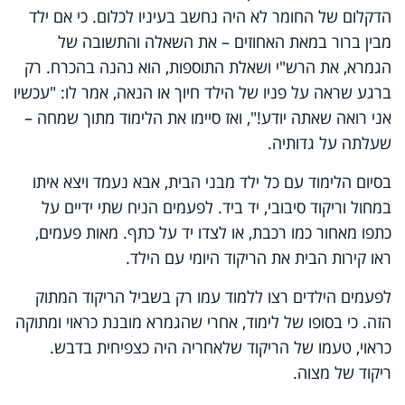
הדקלום של החומר לא היה נחשב בעיניו לכלום. כי אם ילד
מבין ברור במאת האחוזים – את השאלה והתשובה של
הגמרא, את הרש"י ושאלת התוספות, הוא נהנה בהכרח. רק
ברגע שראה על פניו של הילד חיוך או הנאה, אמר לו: "עכשיו
אני רואה שאתה יודע!", ואז סיימו את הלימוד מתוך שמחה –
שעלתה על גדותיה.
בסיום הלימוד עם כל ילד מבני הבית, אבא נעמד ויצא איתו
במחול וריקוד סיבובי, יד ביד. לפעמים הניח שתי ידיים על
כתפו מאחור כמו רכבת, או לצדו יד על כתף. מאות פעמים,
ראו קירות הבית את הריקוד היומי עם הילד.
לפעמים הילדים רצו ללמוד עמו רק בשביל הריקוד המתוק
הזה. כי בסופו של לימוד, אחרי שהגמרא מובנת כראוי ומתוקה
כראוי, טעמו של הריקוד שלאחריה היה כצפיחית בדבש.
ריקוד של מצוה.