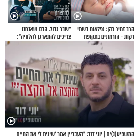
הרב זמיר כהן: נפלאות בשתי
"שבר גדול. הבנו שאנחנו
דקות - הורמונים בתקופת
צריכים להתארגן להלוויה":
הפוריות
זוגיות במבחן, הפעם עם מרים
וגד דנינו
המשפיע(נ)ים | יוני דוד: "העבריין אמר 'שינית לי את החיים