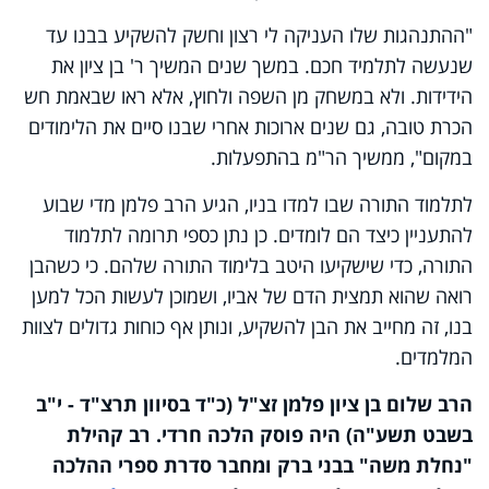
"ההתנהגות שלו העניקה לי רצון וחשק להשקיע בבנו עד
שנעשה לתלמיד חכם. במשך שנים המשיך ר' בן ציון את
הידידות. ולא במשחק מן השפה ולחוץ, אלא ראו שבאמת חש
הכרת טובה, גם שנים ארוכות אחרי שבנו סיים את הלימודים
במקום", ממשיך הר"מ בהתפעלות.
לתלמוד התורה שבו למדו בניו, הגיע הרב פלמן מדי שבוע
להתעניין כיצד הם לומדים. כן נתן כספי תרומה לתלמוד
התורה, כדי שישקיעו היטב בלימוד התורה שלהם. כי כשהבן
רואה שהוא תמצית הדם של אביו, ושמוכן לעשות הכל למען
בנו, זה מחייב את הבן להשקיע, ונותן אף כוחות גדולים לצוות
המלמדים.
הרב שלום בן ציון פלמן זצ"ל (כ"ד בסיוון תרצ"ד - י"ב
בשבט תשע"ה) היה פוסק הלכה חרדי. רב קהילת
"נחלת משה" בבני ברק ומחבר סדרת ספרי ההלכה