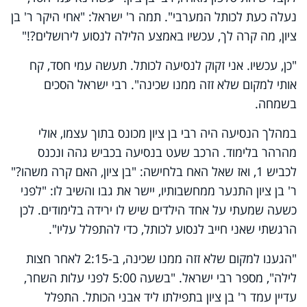
נעלה כעת לכותל המערבי". תמה ר' ישראל: "אחי היקר ר' בן
ציון, מה קרה לך, עכשיו באמצע הלילה לנסוע לירושלים?!"
"כן, עכשיו. אני זקוק לנסיעה לכותל. תעשה עמי חסד, קח
אותי למקום שלא זזה ממנו שכינה". רבי ישראל הסכים
בשמחה.
במהלך הנסיעה היה רבי בן ציון מכונס בתוך עצמו, אולי
מהרהר בלימוד. הרכב שעט בנסיעה בכביש גהה ונכנס
לכביש 1, ואז שאל האח בלחישה: "בן ציון, האם קרה משהו?"
ר' בן ציון התנער ממחשבותיו, יישר את גבו והשיב לו: "לפני
כשעה שמעתי על אחד הילדים שיש לו ירידה בלימודים. לכן
הרגשתי שאני חייב לנסוע לכותל, כדי להתפלל עליו".
"הגענו למקום שלא זזה ממנו שכינה, ב-2:15 לאחר חצות
לילה", מספר רבי ישראל. "בשעה 5:00 לפני עלות השחר,
עדיין עמד ר' בן ציון בתפילתו ליד אבני הכותל. התפלל