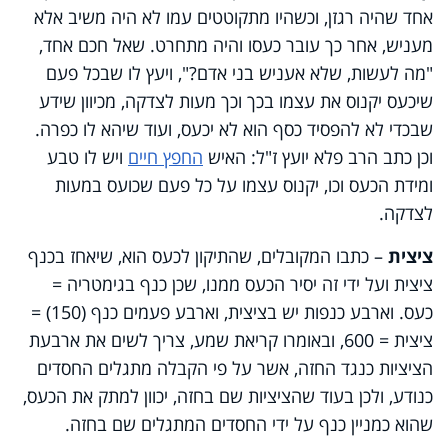
אחד שהיה רגזן, וכשהיו מתקוטטים עמו לא היה משיב אלא
מעניש, אחר כך עובר כעסו והיה מתחרט. שאל חכם אחד,
"מה לעשות, שלא אעניש בני אדם?", ויעץ לו שבכל פעם
שיכעס יקנוס את עצמו בכך וכך מעות לצדקה, מכיוון שידע
שבכדי לא להפסיד כסף הוא לא יכעס, ועוד שיהא לו כפרה.
וכן כתב הרב פלא יועץ ז"ל: האיש
החפץ חיים
ויש לו טבע
ומידת הכעס וכו, יקנוס עצמו על כל פעם שכועס במעות
לצדקה.
ציצית
– כתבו המקובלים, שהתיקון לכעס הוא, שיאחז בכנף
ציצית ועל ידי זה יסיר הכעס ממנו, שכן כנף בגימטריה =
כעס. וארבע כנפות יש בציצית, וארבע פעמים כנף (150) =
ציצית = 600, ובאומרו קריאת שמע, צריך לשים את ארבעת
הציציות כנגד החזה, אשר על פי הקבלה מתגלים החסדים
כנודע, ולכן בעוד שהציציות שם בחזה, יכוון למתק את הכעס,
שהוא כמניין כנף על ידי החסדים המתגלים שם בחזה.