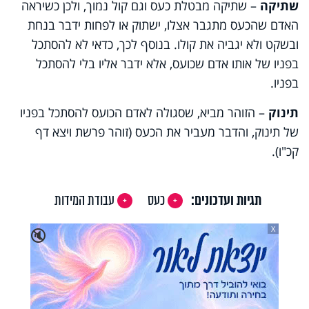
שתיקה
– שתיקה מבטלת כעס וגם קול נמוך, ולכן כשיראה
האדם שהכעס מתגבר אצלו, ישתוק או לפחות ידבר בנחת
ובשקט ולא יגביה את קולו. בנוסף לכך, כדאי לא להסתכל
בפניו של אותו אדם שכועס, אלא ידבר אליו בלי להסתכל
בפניו.
תינוק
– הזוהר מביא, שסגולה לאדם הכועס להסתכל בפניו
של תינוק, והדבר מעביר את הכעס (זוהר פרשת ויצא דף
קכ"ו).
תגיות ועדכונים:
כעס
עבודת המידות
X
🔇