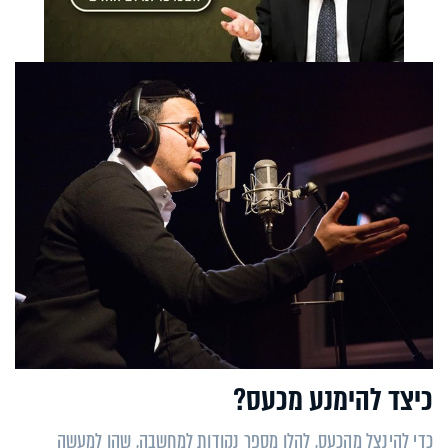
כיצד להימנע מכעס?
כדי להינצל מהכעס, להלן מספר נקודות למחשבה, שהן למעשה