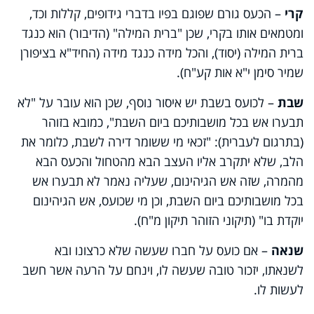
קרי
– הכעס גורם שפוגם בפיו בדברי גידופים, קללות וכד,
ומטמאים אותו בקרי, שכן "ברית המילה" (הדיבור) הוא כנגד
ברית המילה (יסוד), והכל מידה כנגד מידה (החיד"א בציפורן
שמיר סימן י"א אות קע"ח).
שבת
– לכועס בשבת יש איסור נוסף, שכן הוא עובר על "לא
תבערו אש בכל מושבותיכם ביום השבת", כמובא בזוהר
(בתרגום לעברית): "זכאי מי ששומר דירה לשבת, כלומר את
הלב, שלא יתקרב אליו העצב הבא מהטחול והכעס הבא
מהמרה, שזה אש הגיהינום, שעליה נאמר לא תבערו אש
בכל מושבותיכם ביום השבת, וכן מי שכועס, אש הגיהינום
יוקדת בו" (תיקוני הזוהר תיקון מ"ח).
שנאה
– אם כועס על חברו שעשה שלא כרצונו ובא
לשנאתו, יזכור טובה שעשה לו, וינחם על הרעה אשר חשב
לעשות לו.