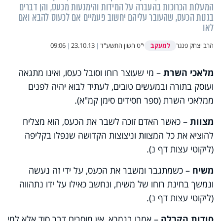
המעלות הכרוכות בהעברה על המידות והימנעות מכעס, והן דברים
בגנות הכעס, שהעובר עליהם יחשוב פעמיים אם לכעוס להבא ואם
לאו
למעקב
הרב יצחק פנגר
י"ט חשון התשע"ד
|
23.10.13
|
09:06
מלאכי השרת
– מי שעוצר רוחו וסובל כעסו, ואינו מתגאה
ועוסק בתורה ובמעשים טובים, לעתיד לבוא יהיה לפנים
ממלאכי השרת (ספר חסידים סימן קמ"א).
מצוות
– כאשר האדם זוכה לשבר את הכעס, הוא מצליח
להוציא את כל המצוות וניצוצות הקדושה שנפלו בקליפה
(ליקוטי עצות דף נ).
משיח
– כשמתגבר ומשבר את הכעס, על ידי זה נעשה
ונמשך בחינת רוחו של משיח, ונחשב כאילו על ידו נתהווה
(ליקוטי עצות דף נ).
סודות הקבלה
– אמרו בגמרא, אין מוסרים דבר סוד אלא למי