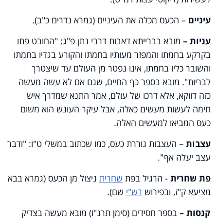
עיניים
– הכעס מכלה את העיניים (גמרא נדרים כ"ב).
עניות –
מובא בברייתא דאבות דרבי נתן פ"ג: "החובט פתו
בקרקע בחמתו והמפזר מעותיו בחמתו והקורע בגדיו בחמתו
והשובר כליו בחמתו, אינו נפטר מן העולם עד שיצטרך
לבריות". מובא בספר כף החיים, שגם אם לא עשה מעשה
כזה דווקא, אלא דרכו של עולם, אמר התנא שמדרך איש
חימה לעשות מעשים כאלה, אבל עיקר העונש הוא משום
כעס המביאו למעשים האלה.
עצבות
– העצבות גוררת כעס, כמו שכתוב במשלי ט"ו: "ודבר
עצב יעלה אף".
פת שחרית
- הרגיל בפת
שחרית
ניצול מן הכעס (גמרא בבא
מציעא ק"ז, ובפירוש
רש"י
שם).
קנסות –
בספר חסידים (סימן תרנ"ו) מובא מעשה בצדיק