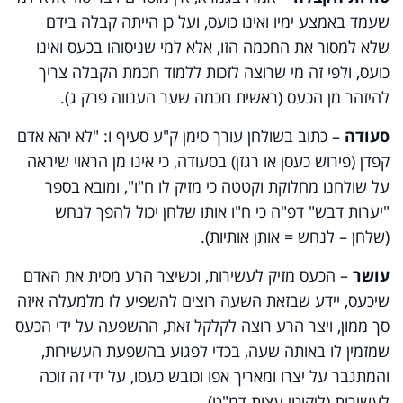
שעמד באמצע ימיו ואינו כועס, ועל כן הייתה קבלה בידם
שלא למסור את החכמה הזו, אלא למי שניסוהו בכעס ואינו
כועס, ולפי זה מי שרוצה לזכות ללמוד חכמת הקבלה צריך
להיזהר מן הכעס (ראשית חכמה שער הענווה פרק ג).
סעודה
– כתוב בשולחן עורך סימן ק"ע סעיף ו: "לא יהא אדם
קפדן (פירוש כעסן או רגזן) בסעודה, כי אינו מן הראוי שיראה
על שולחנו מחלוקת וקטטה כי מזיק לו ח"ו", ומובא בספר
"יערות דבש" דפ"ה כי ח"ו אותו שלחן יכול להפך לנחש
(שלחן – לנחש = אותן אותיות).
עושר
– הכעס מזיק לעשירות, וכשיצר הרע מסית את האדם
שיכעס, יידע שבזאת השעה רוצים להשפיע לו מלמעלה איזה
סך ממון, ויצר הרע רוצה לקלקל זאת, ההשפעה על ידי הכעס
שמזמין לו באותה שעה, בכדי לפגוע בהשפעת העשירות,
והמתגבר על יצרו ומאריך אפו וכובש כעסו, על ידי זה זוכה
לעשירות (ליקוטי עצות דמ"ט).