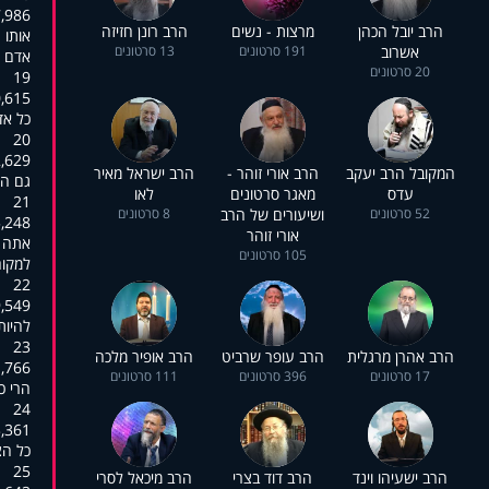
:00:50,268
הרב יובל הכהן
מרצות - נשים
הרב רונן חזיזה
אותו 
אשרוב
191 סרטונים
13 סרטונים
אדם צ
20 סרטונים
19
:00:52,572
כל אד
20
:00:54,532
המקובל הרב יעקב
הרב אורי זוהר -
הרב ישראל מאיר
גם הי
עדס
מאגר סרטונים
לאו
21
52 סרטונים
ושיעורים של הרב
8 סרטונים
:00:59,530
אורי זוהר
אתה י
105 סרטונים
למקום
22
:01:01,405
להיות
23
הרב אהרן מרגלית
הרב עופר שרביט
הרב אופיר מלכה
:01:03,326
17 סרטונים
396 סרטונים
111 סרטונים
הרי כ
24
:01:04,610
כל הצ
25
הרב ישעיהו וינד
הרב דוד בצרי
הרב מיכאל לסרי