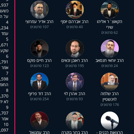
:00:15,643
כשעבר
על הע
הקאוצ`ר אליהו
הרב אברהם יוסף
הרב אדיר עמרוצי
4
שירי
40 סרטונים
107 סרטונים
:00:18,666
62 סרטונים
עמד ה
5
:00:19,780
שקע ב
6
הרב יוחאי חנסאב
הרב ראובן זכאים
הרב חיים פוקס
:00:21,320
24 סרטונים
195 סרטונים
123 סרטונים
אמר לת
7
:00:24,317
החומר
8
הרב שלמה
הרב אהרן לוי
הרב דוד פריוף
:00:25,406
לוינשטיין
93 סרטונים
254 סרטונים
לא יד
176 סרטונים
9
:00:28,293
אמר ל
10
:00:30,690
הרצאות רבנים -
הרב ברוך בוקרה
הרב עמנואל