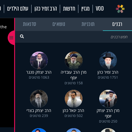
VOD
מגזין
חדשות
הרב זמיר כהן
עולם הילדים
70
רבנים
תוכניות
נושאים
סדנאות
 the
הרב זמיר כהן
מרן הרב עובדיה
הרב יצחק פנגר
1751 סרטונים
יוסף
1063 סרטונים
158 סרטונים
מרן הרב יצחק
הרב יגאל כהן
הרב יצחק בצרי
יוסף
502 סרטונים
239 סרטונים
250 סרטונים