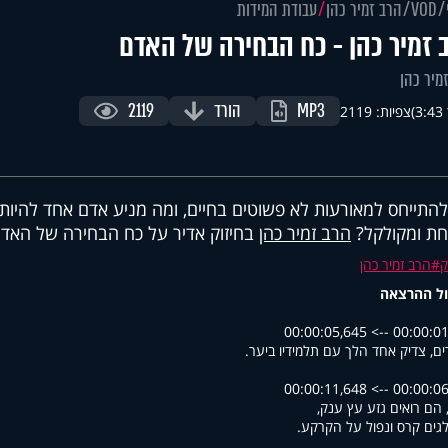
VOD
הרב זמיר כהן
עבודת המידות
 זמיר כהן - כח הבחירה של האדם
מיר כהן
MP3
הורד
2119
)
צפיות: 2119
להתייחס למאורעות לא פשוטים בחיים, ומה מניע אדם אחד להיות ר
ת ומקולקל?
הרב זמיר כהן
בחיזוק אדיר על כח הבחירה של האד
ק
הרב זמיר כהן
ל ההרצאה
00:00:01,886 --> 00
ם, צדיק אחד הלך עם תלמידיו ביער.
00:00:06,269 --> 00
 הם רואים גזע עץ ענק,
ים קרס ונפול על הקרקע.