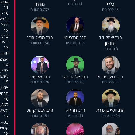
אפשר
כללי
1 סרטונים
מזרחי
11
23 סרטונים
737 סרטונים
:00:33,906
ולעשו
היכל 
12
:00:35,318
הרב יצחק דוד
הרב מרדכי לוי
הרב הרצל חודר
נהיה 
גרוסמן
136 סרטונים
1340 סרטונים
13
3 סרטונים
:00:37,766
ואפשר
14
:00:39,834
לעשות
הרב רועי מזרחי
הרב אליהו נקש
הרב שי עמר
15
65 סרטונים
38 סרטונים
178 סרטונים
:00:43,698
הבחיר
16
:00:45,372
הרב יוסף בן פורת
הרב דוד לאו
הרב אבנר קוואס
ולעשו
424 סרטונים
41 סרטונים
151 סרטונים
17
:00:46,845
קדוש 
18