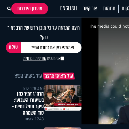
קות
תרומות
צור קשר
ENGLISH
מועדון הידברות
This
is
a
The media could not 
רוצה התראה על כל תוכן חדש של הרב זמיר
modal
window.
כהן?
אני מסכים
למדיניות הפרטיות
עוד מאותו מרצה
עוד באותו נושא
הרב זמיר כהן
הרה"ג זמיר כהן
בשיעורו השבועי:
עיקר וטפל בחיים -
סוד השמחה
1243 צפיות