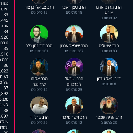
כמו ה
הרב מרדכי ארם
הרב ניצן ראובן
הרב צביאלי בן צור
אתה י
צובא
18 סרטונים
15 סרטונים
33
92 סרטונים
:01:24,851
אתה י
34
:01:27,206
זו בח
הרב ישי וליס
הרב ישראל ארנון
הרב דוד נתן גלר
35
83 סרטונים
287 סרטונים
161 סרטונים
:01:29,620
ככה ג
36
:01:33,618
לא חו
ד"ר יגאל גודמן
הרב ישראל
הרב אליהו
של סר
8 סרטונים
לוברבויים
שלזינגר
37
25 סרטונים
12 סרטונים
:01:36,880
מכניס
לישיב
38
:01:39,536
הרב אריה שכטר
הרב אשר מלכה
הרב ברל ויין
שילמד
23 סרטונים
12 סרטונים
29 סרטונים
ילמדו
39