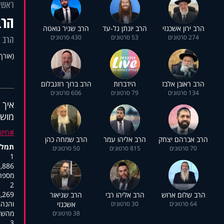
ראשי
הרב
הרב ירון אשכנזי
הרב יונתן גל-עד
הרב שניר גואטה
274 סרטונים
53 סרטונים
430 סרטונים
הרב ז
(אורך 3:43
הרב ראובן אלבז
הידברות
הרב ברוך רוזנבלום
134 סרטונים
79 סרטונים
606 סרטונים
איך 
מושח
חיזו
הרב אברהם יצחק
הרב אליהו עמר
הרב שמחה כהן
תמלו
70 סרטונים
815 סרטונים
50 סרטונים
1
:00:05,645
מספרי
2
:00:11,648
הרב שלום ארוש
הרב אליהו רבי
הרב שניאור
והנה,
64 סרטונים
30 סרטונים
אשכנזי
מהשלג
38 סרטונים
3