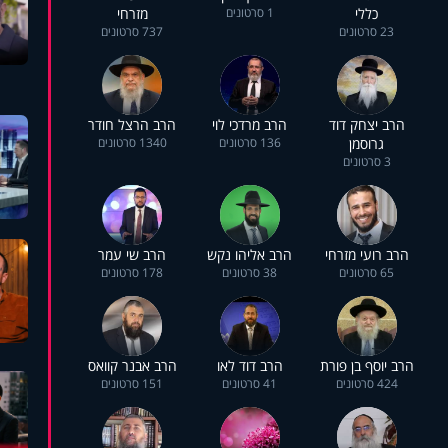
כללי
1 סרטונים
מזרחי
23 סרטונים
737 סרטונים
הרב יצחק דוד
הרב מרדכי לוי
הרב הרצל חודר
גרוסמן
136 סרטונים
1340 סרטונים
3 סרטונים
הרב רועי מזרחי
הרב אליהו נקש
הרב שי עמר
65 סרטונים
38 סרטונים
178 סרטונים
הרב יוסף בן פורת
הרב דוד לאו
הרב אבנר קוואס
424 סרטונים
41 סרטונים
151 סרטונים