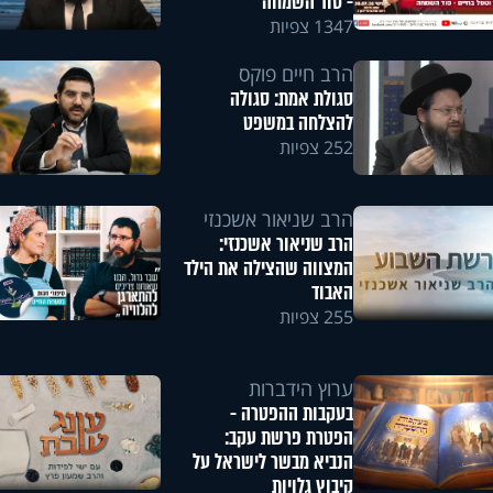
- סוד השמחה
1347 צפיות
הרב חיים פוקס
סגולת אמת: סגולה
להצלחה במשפט
252 צפיות
הרב שניאור אשכנזי
הרב שניאור אשכנזי:
המצווה שהצילה את הילד
האבוד
255 צפיות
ערוץ הידברות
בעקבות ההפטרה -
הפטרת פרשת עקב:
הנביא מבשר לישראל על
קיבוץ גלויות