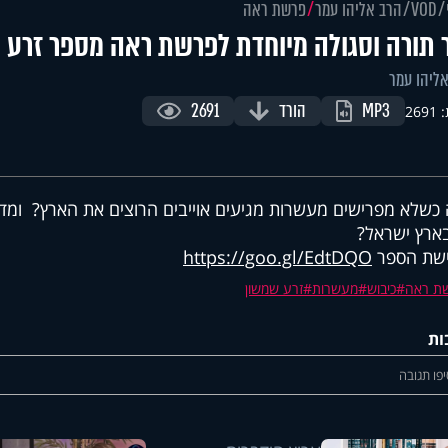
VOD
הרב אליהו עמר
פרשת ראה
 תורה וסגולה מיוחדת לפרשת ראה מספר זרע 
ליהו עמר
MP3
הורד
2691
269
כשלא מפרישים מעשרות מגיעים אוייבים הרוצים את הארץ? ומד
ארץ ישראל?
ישת הספר
https://goo.gl/EdtDQO
ת ראה
כיבוש
מעשרות
זרע שמשון
ות
פו תגובה