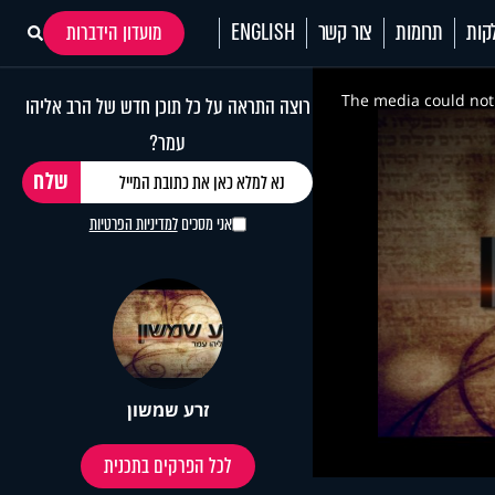
קות
תרומות
צור קשר
ENGLISH
מועדון הידברות
This
is
a
The media could not 
רוצה התראה על כל תוכן חדש של הרב אליהו
modal
window.
עמר?
אני מסכים
למדיניות הפרטיות
זרע שמשון
לכל הפרקים בתכנית