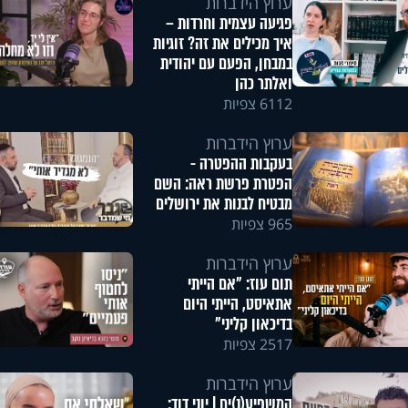
ערוץ הידברות
פגיעה עצמית וחרדות –
איך מכילים את זה? זוגיות
במבחן, הפעם עם יהודית
ואלתר כהן
6112 צפיות
ערוץ הידברות
בעקבות ההפטרה -
הפטרת פרשת ראה: השם
מבטיח לבנות את ירושלים
965 צפיות
ערוץ הידברות
תום עוז: "אם הייתי
אתאיסט, הייתי היום
בדיכאון קליני"
2517 צפיות
ערוץ הידברות
המשפיע(נ)ים | יוני דוד: