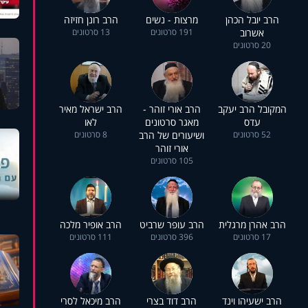
הרב יובל הכהן
מרצות - נשים
הרב רונן חזיזה
אשרוב
191 סרטונים
13 סרטונים
20 סרטונים
המקובל הרב יעקב
הרב אורי זוהר -
הרב ישראל מאיר
עדס
מאגר סרטונים
לאו
52 סרטונים
ושיעורים של הרב
8 סרטונים
אורי זוהר
105 סרטונים
הרב אהרן מרגלית
הרב עופר שרביט
הרב אופיר מלכה
17 סרטונים
396 סרטונים
111 סרטונים
הרב ישעיהו וינד
הרב דוד בצרי
הרב מיכאל לסרי