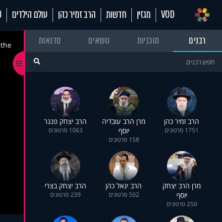
VOD
מגזין
חדשות
הרב זמיר כהן
עולם הילדים
70
רבנים
תוכניות
נושאים
סדנאות
 the
הרב זמיר כהן
מרן הרב עובדיה
הרב יצחק פנגר
1751 סרטונים
יוסף
1063 סרטונים
158 סרטונים
מרן הרב יצחק
הרב יגאל כהן
הרב יצחק בצרי
יוסף
502 סרטונים
239 סרטונים
250 סרטונים