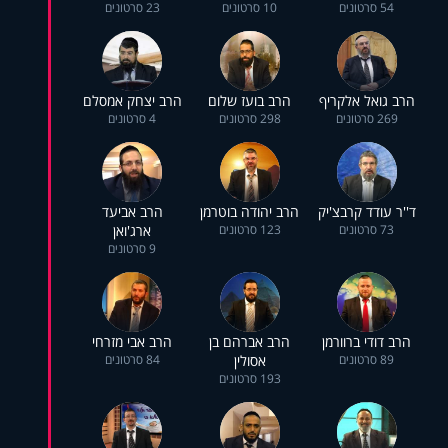
54 סרטונים
10 סרטונים
23 סרטונים
הרב גואל אלקריף
הרב בועז שלום
הרב יצחק אמסלם
269 סרטונים
298 סרטונים
4 סרטונים
ד''ר עודד קרבצ'יק
הרב יהודה בוטרמן
הרב אביעד
73 סרטונים
123 סרטונים
ארג'ואן
9 סרטונים
הרב דודי ברוורמן
הרב אברהם בן
הרב אבי מזרחי
89 סרטונים
אסולין
84 סרטונים
193 סרטונים