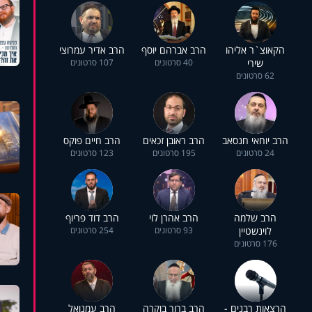
הקאוצ`ר אליהו
הרב אברהם יוסף
הרב אדיר עמרוצי
שירי
40 סרטונים
107 סרטונים
62 סרטונים
הרב יוחאי חנסאב
הרב ראובן זכאים
הרב חיים פוקס
24 סרטונים
195 סרטונים
123 סרטונים
הרב שלמה
הרב אהרן לוי
הרב דוד פריוף
לוינשטיין
93 סרטונים
254 סרטונים
176 סרטונים
הרצאות רבנים -
הרב ברוך בוקרה
הרב עמנואל