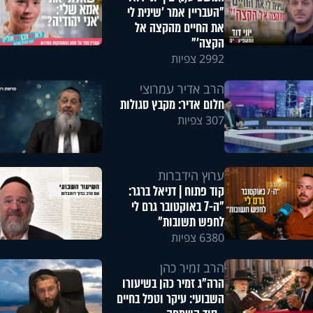
"העבריין אמר 'שינית לי
את החיים מהקצה אל
הקצה'"
2992 צפיות
הרב אדיר עמרוצי
חלום אדיר: מקבץ סגולות
307 צפיות
ערוץ הידברות
קוד פתוח | דניאל ברגר:
"ה-7 באוקטובר גרם לי
לחפש תשובות"
6380 צפיות
הרב זמיר כהן
הרה"ג זמיר כהן בשיעורו
השבועי: עיקר וטפל בחיים