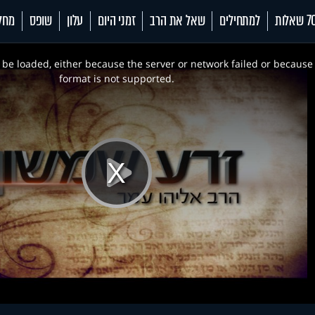
 שאלות
למתחילים
שאל את הרב
זמני היום
עלון
שופס
מחל
be loaded, either because the server or network failed or because
format is not supported.
Play
Video