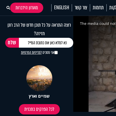
קות
תרומות
צור קשר
ENGLISH
מועדון הידברות
This
is
a
The media could not 
רוצה התראה על כל תוכן חדש של הרב רונן
modal
window.
חזיזה?
אני מסכים
למדיניות הפרטיות
שמיים וארץ
לכל הפרקים בתכנית