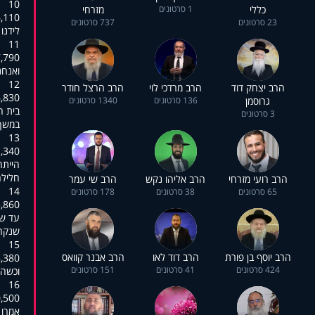
10
כללי
1 סרטונים
מזרחי
6,110
23 סרטונים
737 סרטונים
לידנו
11
7,790
.ואנחנ
12
הרב יצחק דוד
הרב מרדכי לוי
הרב הרצל חודר
6,830
גרוסמן
136 סרטונים
1340 סרטונים
בית ה
3 סרטונים
.במשך
13
1,340
,היית
.חליל
הרב רועי מזרחי
הרב אליהו נקש
הרב שי עמר
14
65 סרטונים
38 סרטונים
178 סרטונים
5,860
עד שה
,שנקר
15
הרב יוסף בן פורת
הרב דוד לאו
הרב אבנר קוואס
8,380
424 סרטונים
41 סרטונים
151 סרטונים
.וכשה
16
0,500
."אמרו