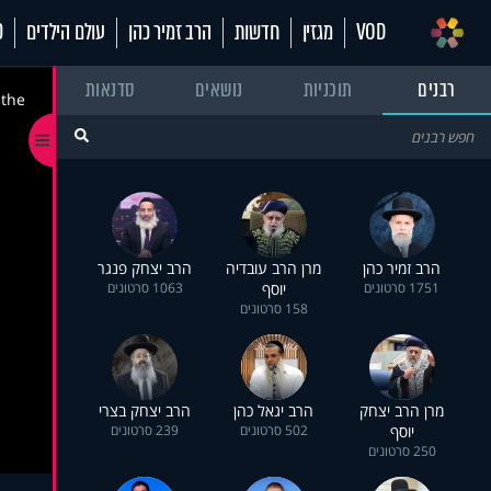
VOD
מגזין
חדשות
הרב זמיר כהן
עולם הילדים
70
רבנים
תוכניות
נושאים
סדנאות
 the
הרב זמיר כהן
מרן הרב עובדיה
הרב יצחק פנגר
1751 סרטונים
יוסף
1063 סרטונים
158 סרטונים
מרן הרב יצחק
הרב יגאל כהן
הרב יצחק בצרי
יוסף
502 סרטונים
239 סרטונים
250 סרטונים