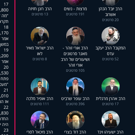
17
הרב יובל הכהן
מרצות - נשים
הרב רונן חזיזה
3,800
אשרוב
191 סרטונים
13 סרטונים
?מה זאת אומרת המקום סגור"
20 סרטונים
."תקר
18
8,170
.אמר ל
."במש
המקובל הרב יעקב
הרב אורי זוהר -
הרב ישראל מאיר
19
עדס
מאגר סרטונים
לאו
0,200
52 סרטונים
ושיעורים של הרב
8 סרטונים
."אמר
אורי זוהר
20
105 סרטונים
6,530
:פתח 
."מעכשיו כולם יוכלו להיכנס"
21
8,010
הרב אהרן מרגלית
הרב עופר שרביט
הרב אופיר מלכה
.אז הנ
17 סרטונים
396 סרטונים
111 סרטונים
22
5,830
החדר 
.היה 
23
הרב ישעיהו וינד
הרב דוד בצרי
הרב מיכאל לסרי