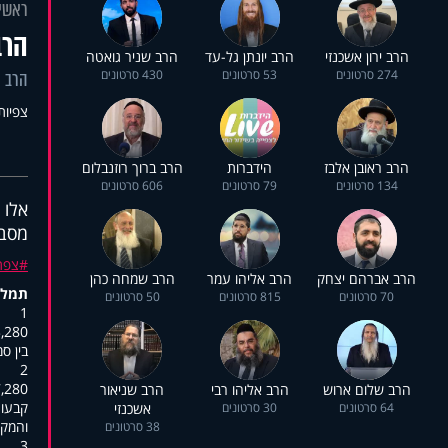
ראשי
הרב
הרב ירון אשכנזי
הרב יונתן גל-עד
הרב שניר גואטה
274 סרטונים
53 סרטונים
430 סרטונים
הרב ר
צפיות: 0
הרב ראובן אלבז
הידברות
הרב ברוך רוזנבלום
134 סרטונים
79 סרטונים
606 סרטונים
אלו 3 פרקים ממליץ השולחן ערוך שילמד יהודי בכל יום? מהי
מסבי
צפת
הרב אברהם יצחק
הרב אליהו עמר
הרב שמחה כהן
תמלו
70 סרטונים
815 סרטונים
50 סרטונים
1
3,280
,בין 
2
7,280
הרב שלום ארוש
הרב אליהו רבי
הרב שניאור
קבעו 
64 סרטונים
30 סרטונים
אשכנזי
.והמק
38 סרטונים
3