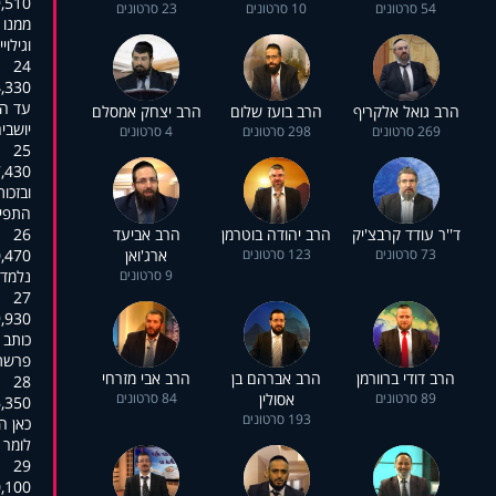
9,510
54 סרטונים
10 סרטונים
23 סרטונים
ממנו 
.וגיל
24
4,330
,עד ה
הרב גואל אלקריף
הרב בועז שלום
הרב יצחק אמסלם
,'יוש
269 סרטונים
298 סרטונים
4 סרטונים
25
7,430
,ובזכ
.התפי
ד''ר עודד קרבצ'יק
הרב יהודה בוטרמן
הרב אביעד
26
73 סרטונים
123 סרטונים
ארג'ואן
0,470
9 סרטונים
.נלמד
27
9,930
כותב 
."פרש
הרב דודי ברוורמן
הרב אברהם בן
הרב אבי מזרחי
28
89 סרטונים
אסולין
84 סרטונים
6,350
193 סרטונים
כאן ה
.לומר
29
0,100