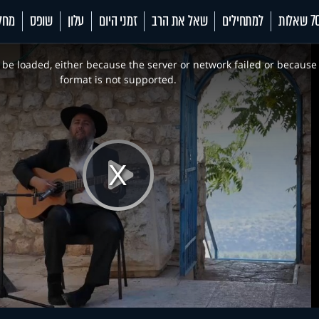
 שאלות
למתחילים
שאל את הרב
זמני היום
עלון
שופס
מחל
be loaded, either because the server or network failed or because
format is not supported.
Play
Video