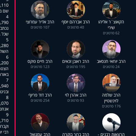
0,110
,שם ב
4
הקאוצ`ר אליהו
הרב אברהם יוסף
הרב אדיר עמרוצי
4,790
שירי
40 סרטונים
107 סרטונים
נכתב 
62 סרטונים
- שכל
5
6,280
.השול
6
הרב יוחאי חנסאב
הרב ראובן זכאים
הרב חיים פוקס
1,200
24 סרטונים
195 סרטונים
123 סרטונים
הצטרפ
באורה
7
3,940
.ובני
הרב שלמה
הרב אהרן לוי
הרב דוד פריוף
8
לוינשטיין
93 סרטונים
254 סרטונים
9,070
176 סרטונים
אנחנו
9
2,710
,וקבר
.רבי י
הרצאות רבנים -
הרב ברוך בוקרה
הרב עמנואל