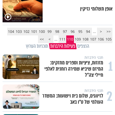
אופן תשלומי נזיקין
104
103
102
101
100
99
98
97
96
95
94
...
<
<<
>>
>
...
111
110
109
108
107
106
105
הנצפים
פעילות הידברות
תוכניות הערוץ
תכני הידברות
1
מזוזות, ציציות וספרים מחזקים:
המיזם שיביא שמירה רוחנית לאלפי
חיילי צה"ל
2
תכני הידברות
לזיווגים, שלום בית וישועות: המשדר
העולמי של ט"ו באב