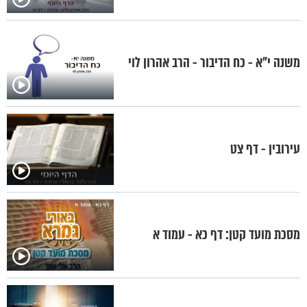
משנה י"א - כח הדיבור - הרב אהרון לוי
עירובין - דף צט
מסכת מועד קטן: דף כא - עמוד א