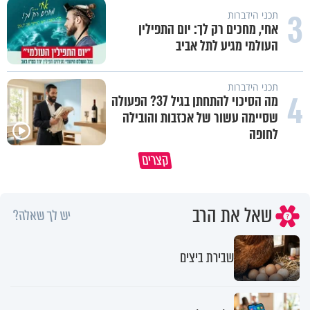
3
תכני הידברות
אחי, מחכים רק לך: יום התפילין
העולמי מגיע לתל אביב
תכני הידברות
4
מה הסיכוי להתחתן בגיל 37? הפעולה
שסיימה עשור של אכזבות והובילה
לחופה
פותחים פתח קטן - ומקבלים עול
קצרים
תשתמש באהבה של השם לטובתך
עצום
שאל את הרב
יש לך שאלה?
שבירת ביצים