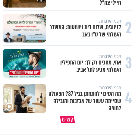
חיילי צה"ל
2
תכני הידברות
לזיווגים, שלום בית וישועות: המשדר
העולמי של ט"ו באב
3
תכני הידברות
אחי, מחכים רק לך: יום התפילין
העולמי מגיע לתל אביב
תכני הידברות
4
מה הסיכוי להתחתן בגיל 37? הפעולה
שסיימה עשור של אכזבות והובילה
״ זו הייתה ההחלטה הכי קשה
לחופה
איך יתכן שעם ישראל הצליח לשרוד
שלקחתי בחיים": לורה כהן בריאיו
קצרים
במדבר ארבעים שנים?
אישי מרגש