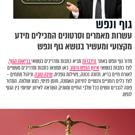
גוף ונפש
עשרות מאמרים וסרטונים המכילים מידע
מקצועי ומעשיר בנושא גוף ונפש
מדור גוף ונפש באתר
הידברות
מביא כתבות ומדריכים בנושאי
בריאות הגוף
,
לצד כתבות בנושאי
איזון הנפש ורוגע.
כאן תמצאו כתבות ומדריכים מעשיים
לאורח חיים בריא, תזונה נכונה, פעילות גופנית,
שינה טובה
וניהול מתחים –
לצד כלים רוחניים ורגשיים לחיזוק האמונה, חוסן פנימי, רוגע ושלווה. המדור
פונה לגברים ונשים בכל שלבי החיים ומעניק השראה לאיזון יומיומי בין הגוף
לנפש.