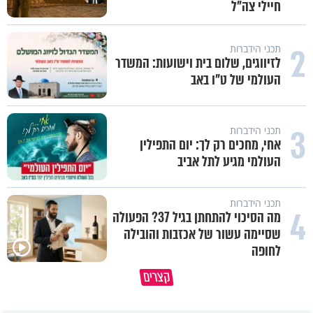
חיילי צה"ל
2
תכני הידברות
לזיווגים, שלום בית וישועות: המשדר
העולמי של ט"ו באב
3
תכני הידברות
אחי, מחכים רק לך: יום התפילין
העולמי מגיע לתל אביב
תכני הידברות
4
מה הסיכוי להתחתן בגיל 37? הפעולה
שסיימה עשור של אכזבות והובילה
לחופה
קצרים
מדוע האמונה נמשלה למלח?
גם ׳הרע׳ זה הרחמים של בורא ע