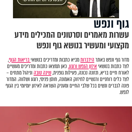
גוף ונפש
עשרות מאמרים וסרטונים המכילים מידע
מקצועי ומעשיר בנושא גוף ונפש
מדור גוף ונפש באתר
הידברות
מביא כתבות ומדריכים בנושאי
בריאות הגוף
,
לצד כתבות בנושאי
איזון הנפש ורוגע.
כאן תמצאו כתבות ומדריכים מעשיים
לאורח חיים בריא, תזונה נכונה, פעילות גופנית,
שינה טובה
וניהול מתחים –
לצד כלים רוחניים ורגשיים לחיזוק האמונה, חוסן פנימי, רוגע ושלווה. המדור
פונה לגברים ונשים בכל שלבי החיים ומעניק השראה לאיזון יומיומי בין הגוף
לנפש.