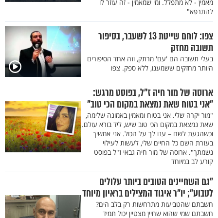
מאמין - לא מתפלל. ומי שמאמין - זה עוזר לו
להתרפא"
צפו: לוחם שייטת 13 לשעבר, בסיפור
תשובה מחזק
בעלי תשובה הם 'עם' מרתק, וזה אחד הסיפורים
היותר מחזקים ששמענו, ללא ספק. צפו
ארוסה של מור חיה ז"ל, בפוסט מרגש:
"אני בטוח שאת נמצאת במקום הכי טוב"
"מור יקרה שלי. אני בטוח ומאמין באמונה שלימה,
שאת נמצאת במקום הכי טוב שיש, ליד בורא עולם.
וכשהגעת לשם – ענו לך על הכול. אני אמשיך
בעזרת השם כל החיים שלי, לעשות לעילוי
נשמתך". ארוסה של מור חיה גבאי ז"ל בפוסט
קורע לב במיוחד
"גם השחיינים הטובים ביותר עלולים
לטבוע"; יו"ר איגוד המצילים בראיון מיוחד
חשבתם שהטביעות מתרחשות רק בלב הים?
חשבתם שמי שהוא שחיין מצטיין יכול תמיד