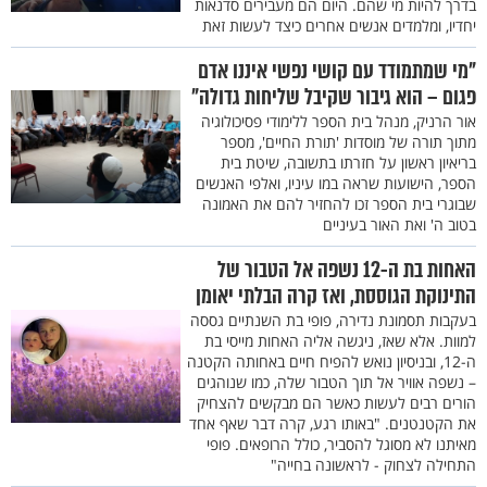
בדרך להיות מי שהם. היום הם מעבירים סדנאות
יחדיו, ומלמדים אנשים אחרים כיצד לעשות זאת
"מי שמתמודד עם קושי נפשי איננו אדם
פגום – הוא גיבור שקיבל שליחות גדולה"
אור הרניק, מנהל בית הספר ללימודי פסיכולוגיה
מתוך תורה של מוסדות 'תורת החיים', מספר
בריאיון ראשון על חזרתו בתשובה, שיטת בית
הספר, הישועות שראה במו עיניו, ואלפי האנשים
שבוגרי בית הספר זכו להחזיר להם את האמונה
בטוב ה' ואת האור בעיניים
האחות בת ה-12 נשפה אל הטבור של
התינוקת הגוססת, ואז קרה הבלתי יאומן
בעקבות תסמונת נדירה, פופי בת השנתיים גססה
למוות. אלא שאז, ניגשה אליה האחות מייסי בת
ה-12, ובניסיון נואש להפיח חיים באחותה הקטנה
– נשפה אוויר אל תוך הטבור שלה, כמו שנוהגים
הורים רבים לעשות כאשר הם מבקשים להצחיק
את הקטנטנים. "באותו רגע, קרה דבר שאף אחד
מאיתנו לא מסוגל להסביר, כולל הרופאים. פופי
התחילה לצחוק - לראשונה בחייה"