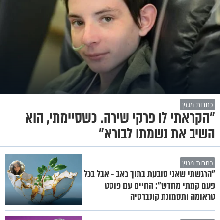
כתבות מגזין
"הקראתי לו פרקי שירה. כשסיימתי, הוא
השיב את נשמתו לבורא"
כתבות מגזין
"הרגשתי שאני טובעת בתוך כאב - אבל בכל
פעם קמתי מחדש": החיים עם פוסט
טראומה ותסמונת קונברסיה