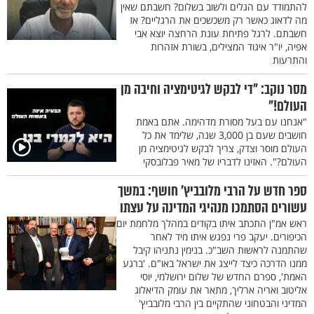
להתמודד עם הגלים ולשוב בשלום? חשבתם שאין
מה לדאוג כאשר רק משכשכים את הרגליים? אז
חשבתם. לרגל פתיחת עונת הרחצה יוצא אבי
אפיה, יו"ר איגוד המצילים, בשורת אזהרות
והתרעות
מסר נוקב: "די לבקש לגיטימציה וחיבה מן
העולם!"
"אנחנו עם בעל מסורת מדהימה. אתם באמת
חושבים שעם בן 3,000 שנה, שלימד את כל
העולם מוסר וצדק, צריך לבקש לגיטימציה מן
העולם?". האזינו לדבריו של מאיר פבלובסקי
ספר חדש על הרבי מלובביץ’ חושף: במשך
עשורים הסתמכו מנהיגי המדינה על עצתו
ראש אמ"ן התכתב איתו בקודים במהלך מלחמת יום
הכיפורים. יעקב פרי נפגש איתו מיד לאחר
שהתמנה לראשות השב"כ. בנימין נתניהו קיבל
ממנו הדרכה כיצד לייצג את ישראל באו"ם. 'ברגע
האמת', ספרם החדש של שלום ירושלמי, יוסי
אליטוב ואריה ארליך, מתאר את עומק הדיאלוג
המדיני והבטחוני שהתקיים בין הרבי מלובביץ'