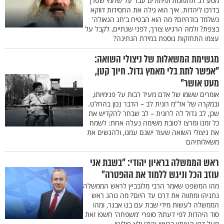
מסע רב תהפוכות ופיתולים עבר על שלומי שטרן
בדרכו ליהדות. איך הוא גילה את החסידות דווקא
כשלמד בודהיזם? מה הוא הבטיח ב'חג הגאולה'
בצפת? ולמה הרגיש צורך, לפני שנתיים, לקבל על
עצמו התחזקות נוספת במידת הנתינה?
מגשימת המשאלות של ניצולי השואה:
"אפשר לתת בלי מאמץ גדול. חיוך קטן,
מעט אושר"
אומרים ששמו של אדם מעיד רבות על פנימיותו,
ובמקרה של אל"מ רונית לב – הדבר נכון בהחלט.
שכן, לב גדול לה לרונית – לב שבחר להקדיש את
כל זמנו ומרצו לטובת משימה נעלה אחת: לשמח
את ניצולי השואה שעוד ישנם עמנו, ולהגשים את
משאלותיהם
ראש הממשלה בראיון יהודי: "בשבת אני
עוזב הכל וניגש ללמוד את ההפטרה"
מהו המשפט שאמר הרבי מלובביץ לראש הממשלה
נתניהו ומתווה את דרכו עד היום? מה נוהג ראש
הממשלה לעשות מידי שבת עם בנו אבנר, ומהו
סוד היהדות לפי דעתו? סופרי 'משפחה' חשפו זאת
מעל דפי העיתון בראיון יהודי ולא פוליטי