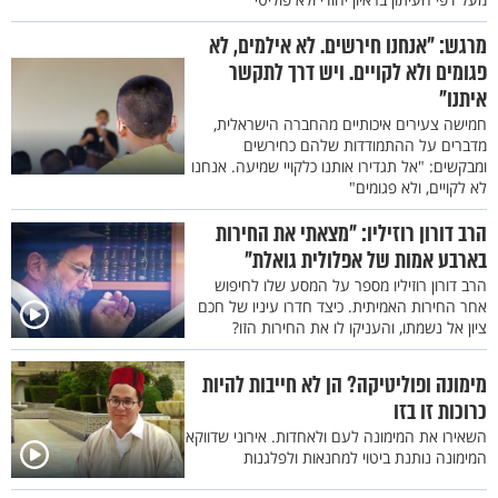
מרגש: "אנחנו חירשים. לא אילמים, לא
פגומים ולא לקויים. ויש דרך לתקשר
איתנו"
חמישה צעירים איכותיים מהחברה הישראלית,
מדברים על ההתמודדות שלהם כחירשים
ומבקשים: "אל תגדירו אותנו כלקויי שמיעה. אנחנו
לא לקויים, ולא פגומים"
הרב דורון רוזיליו: "מצאתי את החירות
בארבע אמות של אפלולית גואלת"
הרב דורון רוזיליו מספר על המסע שלו לחיפוש
אחר החירות האמיתית. כיצד חדרו עיניו של חכם
ציון אל נשמתו, והעניקו לו את החירות הזו?
מימונה ופוליטיקה? הן לא חייבות להיות
כרוכות זו בזו
השאירו את המימונה לעם ולאחדות. אירוני שדווקא
המימונה נותנת ביטוי למחנאות ולפלגנות