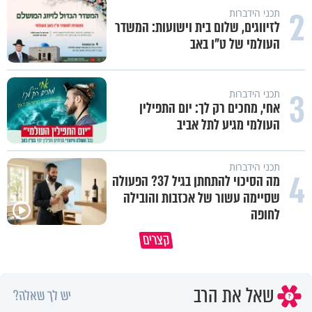
2
תכני הידברות
לזיווגים, שלום בית וישועות: המשדר
העולמי של ט"ו באב
3
תכני הידברות
אחי, מחכים רק לך: יום התפילין
העולמי מגיע לתל אביב
תכני הידברות
4
מה הסיכוי להתחתן בגיל 37? הפעולה
שסיימה עשור של אכזבות והובילה
לחופה
קצרים
מדוע האמונה נמשלה למלח?
גם ׳הרע׳ זה הרחמים של בורא ע
שאל את הרב
יש לך שאלה?