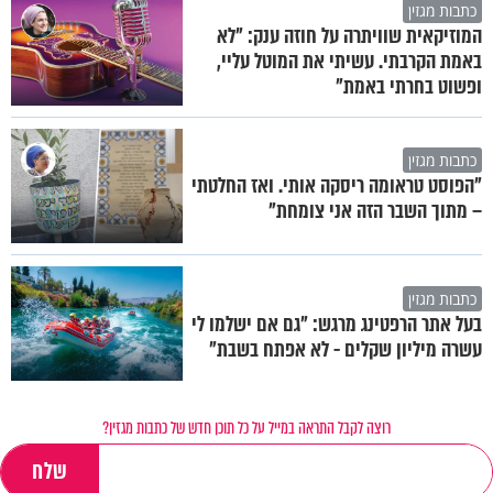
כתבות מגזין
המוזיקאית שוויתרה על חוזה ענק: "לא
באמת הקרבתי. עשיתי את המוטל עליי,
ופשוט בחרתי באמת"
כתבות מגזין
"הפוסט טראומה ריסקה אותי. ואז החלטתי
– מתוך השבר הזה אני צומחת"
כתבות מגזין
בעל אתר הרפטינג מרגש: "גם אם ישלמו לי
עשרה מיליון שקלים - לא אפתח בשבת"
רוצה לקבל התראה במייל על כל תוכן חדש של כתבות מגזין?