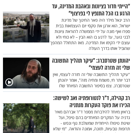
"הייתי חדור בציונות ובאהבת המדינה, עד
הרגע בו הכל התנפץ לי בפרצוף"
הרב יגאל מילר היה פאר החינוך של מדינת
ישראל, הוא ארגן את טקסי יום העצמאות בבית
ספרו ואף מונה על ידי הממשלה להוראת ציונות
לבני נוער, עד לרגע בו הוא הבין – לא כוחי ולא
עוצם ידי הקימו את המדינה. מאז התחולל המהפך
שהוביל אותו בדרך העולה
יהונתן שטרסברג: "עיקר תהליך התשובה
שלי זה חזרה לעצמי"
"עיקר תהליך התשובה שלי זה חזרה לעצמי, ואין
דבר יותר חי, משמח ומחיה מזה", אומר יהונתן
שטרסברג. צפו בסיפור התשובה המיוחד שלו
רב קהילה, ד"ר לנטורופתיה ואב לשישה:
הכירו את פוקד העקרות מנתניה
בראיון מיוחד להידברות מספר ד"ר אברהם מאיר
גדניה על המקרים המיוחדים בהם טיפל, ועל
שיטת טיפולו הייחודית שמשלבת גוף ונפש -
תרופות טבעיות, תזונה, אמונה והודאה. "מי שלא