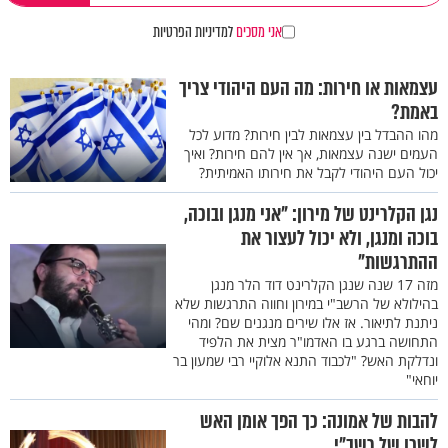
אני מסכים
למדיניות הפרטיות
עצמאות או חירות: מה העם היהודי צריך
באמת?
מהו ההבדל בין עצמאות לבין חירות? מדוע לכל
העמים ישנה עצמאות, אך אין להם חירות? ואיך
יכול העם היהודי לקבל את חירותו האמיתית?
נגן הקלרינט של מירון: "אני מנגן ובוכה,
בוכה ומנגן, ולא יכול לעצור את
ההתרגשות"
מזה 17 שנה שנגן הקלרינט דוד הלר מנגן
בהילולא של הרשב"י במירון וחווה התרגשות שלא
ניתנת לתיאור. אז אלו שירים מנגנים שם? ומהי
התחושה ברגע בו האדמו"ר מצית את הלפיד
ונדלקת האש? "לכבוד התנא אלוקיי רבי שמעון בר
יוחאי"
להבות של אמונה: כך הפך אומן האש
לשכן של רשב"י