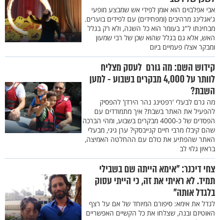
אבי אפלבוים הוא אומן לפידי אש שמבצע מופעי
ג'אגלינג מרהיבים (ומפחידים) עם לפידים בוערים.
מבחינתו ל"ג בעומר הוא כל השנה, ולא רק בגלל
האש, אלא גם בגלל שהוא שכן של רבי שמעון
ומבקר אצלו פעמיים ביום
קידוש השם: מה גורם לעסק מצליח
לוותר על 4,000 מבקרים בשבוע - למען
השבת?
מה גרם לבעלי 'רפטינג נהר הירדן' להפסיק
להפעיל את האתר בשבת? איך מתמודדים עם
הפסדים של כ-4000 מבקרים בשבוע, ומהי הברכה
שהם קיבלו מרבי חיים קנייבסקי? ערן גיגי, מבעלי
האתר שהפתיע את כולם עם ההחלטה האמיצה,
בראיון גלוי לב
צחי דיכנר: "אימא הייתה שם בשבילי
תמיד. לא ראיתי את זה, כי הייתי עסוק
בלגדל אותה"
לגדל את אימא: סיפורם המיוחד של אם על רצף
האוטיזם ובנה, שצלחו את כל הקשיים האפשריים