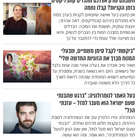
חשבתם שרק אצלכם מתגלים קונפליקטים
בזמן הקניות? קבלו נחמה
אין כמעט בעל ואישה שיוצאים לקניות בערב פסח
ולא מתגלים ביניהם קונפליקטים. לאה אהרוני,
יועצת עסקית, חושפת את הסיבה: הבדלים
אנטומיים במבנה המוח בין הגברים לנשים, והיא
גם מציעה שלל עצות כדי להתגבר על כך
"ביקשתי לקבל סימן משמיים, שבעלי
המנוח מברך את הזוגיות החדשה שלי"
תאיר טייב איבדה את בעלה אחרי שנה אחת בלבד
של נישואים. היום היא נשואה בשנית, ומספרת על
הסייעתא דשמיא המיוחדת שזכתה לראות לאורך
כל הדרך הלא פשוטה שעברה
בעל האתר לנומרולוגיה: "ברגע שהבנתי
שעם ישראל הוא מעבר למזל – עזבתי
הכל"
הנומרולוג עידו הלפרין עזב את הנומרולוגיה לטובת
היהדות, בעקבות חלום מדהים שחלם. "הבנתי
שעם ישראל הוא מעל למזל, ואין שום הגיון לפעול
לפי הנומרולוגיה", הוא אומר. ומה הוא עושה