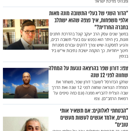
ומנהיגי מדינת ישראל
"הדור השני של בעלי התשובה מונה מאות
אלפי משפחות, איך נצפה שהוא ישתלב
בחברה החרדית?"
במשך שנים עסק הרב יעקב קוגל בהדרכת חתנים
וזוגות, בין היתר הוא נפגש עם בעלי תשובה רבים,
והגיע למסקנה שיש צורך להקים עבורם מסגרות
חינוך ייחודיות. כך הוקמה ישיבת נתיבות אי"ש ביד
בנימין
צפו: דורון שפר בהרצאה נוגעת על המחלה
שחווה לפני 12 שנה
שחקן הכדורסל לשעבר דורון שפר, משחזר את
המחלה הנוראה שחווה לפני 12 שנה ואת הדרך
שבה הצליח להבריא ממנה (וגם כמה טיפים על
רפואת הרמב"ם). צפו
"הבטחתי לאלוקים: אם תשאיר אותי
בחיים, אלמד אנשים לעשות מעשים
טובים"