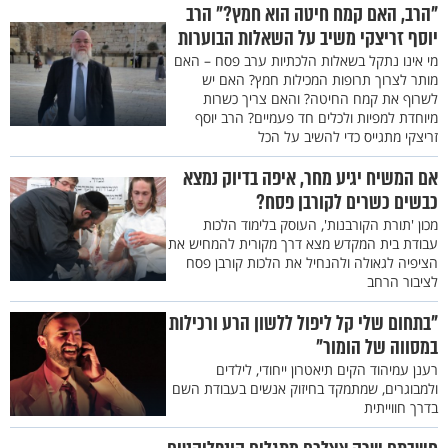
"הרב, האם קמח חיטה הוא חמץ?" הרב
יוסף זריצקי משיב על השאלות הבוערות
מי אינו נתקל בשאלות הלכתיות ערב פסח – האם
מותר לצרוך תרופות המכילות חמץ? האם יש
לשרוף את קמח החיטה? והאם צריך כשרות
מיוחדת למפיות ולכלים חד פעמיים? הרב יוסף
זריצקי מתגייס כדי להשיב על הכל
אם המשיח יגיע מחר, איפה בדיוק נמצא
כבשים כשרים לקורבן פסח?
מכון 'תורת הקורבנות', העוסק בלימוד הלכות
עבודת בית המקדש מצא דרך מקורית להמחיש את
הציפיה לגאולה ולהנחיל את הלכות קורבן פסח
לציבור הרחב
"בתחום שלי קל ליפול ללשון הרע ורכילות
במסווה של הומור"
רענן עמיהוד הקים תיאטרון ייחודי, לילדים
ולמבוגרים, שמתמקד בחיזוק אנשים בעבודת השם
בדרך חווייתית