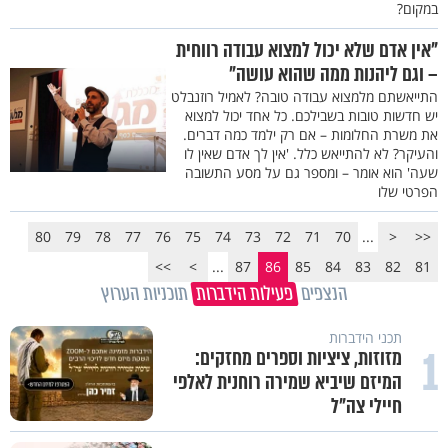
במקום?
"אין אדם שלא יכול למצוא עבודה רווחית
– וגם ליהנות ממה שהוא עושה"
התייאשתם מלמצוא עבודה טובה? לאמיל רוזנבלט
יש חדשות טובות בשבילכם. כל אחד יכול למצוא
את משרת החלומות – אם רק ילמד כמה דברים.
והעיקר? לא להתייאש כלל. 'אין לך אדם שאין לו
שעה' הוא אומר – ומספר גם על מסע התשובה
הפרטי שלו
80
79
78
77
76
75
74
73
72
71
70
...
<
<<
>>
>
...
87
86
85
84
83
82
81
הנצפים
פעילות הידברות
תוכניות הערוץ
תכני הידברות
1
מזוזות, ציציות וספרים מחזקים:
המיזם שיביא שמירה רוחנית לאלפי
חיילי צה"ל