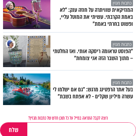
כתבות מגזין
המוזיקאית שוויתרה על חוזה ענק: "לא
באמת הקרבתי. עשיתי את המוטל עליי,
ופשוט בחרתי באמת"
כתבות מגזין
"הפוסט טראומה ריסקה אותי. ואז החלטתי
– מתוך השבר הזה אני צומחת"
כתבות מגזין
בעל אתר הרפטינג מרגש: "גם אם ישלמו לי
עשרה מיליון שקלים - לא אפתח בשבת"
רוצה לקבל התראה במייל על כל תוכן חדש של כתבות מגזין?