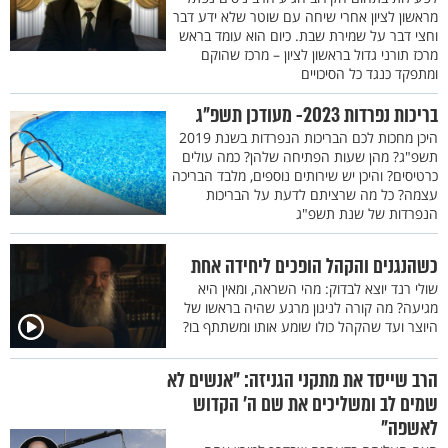
מראשון לציון אחרי שיחה עם שוטר שלא ידע דבר
וחצי דבר על שמירת שבת. כיום הוא עומד בראש
מרכז תורני גדול בראשון לציון – מרכז שהוקם
ומתפקד כנגד כל הסיכויים
בריכות נפרדות 2023- מעודכן תשפ"ג
היכן מחכות לכם הבריכות הנפרדות בשנת 2019
תשפ"ג? מהן שעות הפתיחה שלהן? כמה עולים
כרטיסים? והיכן יש שירותים נוספים, מלבד הבריכה
עצמה? כל מה שרציתם לדעת על הבריכות
הנפרדות של שנת תשפ"ג
כשהנגנים והקהל הופכים ליחידה אחת
שולי רנד יוצא לבדוק: מהי השראה, ומאין היא
מגיעה? מה קורה לניגון מרגע שהיה בראשו של
היוצר ועד שהקהל כולו שומע אותו ומשתתף בו?
הרב שייסד את מתקני הגניזה: "אנשים לא
שמים לב ומשליכים את שם ה’ הקדוש
לאשפה"