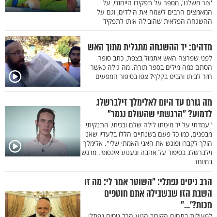
'צור משלנו', מספר על תפקידו הייחודי, על
המאמצים הרבים לשמח את הילדים, וגם על
ההשגחה הפלאית שהובילה אותו לתפקיד
מדהים: יד ההשגחה מתגלית מתוך האש
לפני שפרצה האש אתמול בצפת, כתב סופר
הסתם כמה מילים בספר תורה. מה גילה כאשר
חזר לביתו והביט בקלף? צפו בסיפור המפעים
מה גורם עד היום לאלימלך זילברשלג
לדמוע? "הרגשתי שהעולם נגמר"
"עמדתי על יד מיטתו לילה שלם ובכיתי, התנקיתי
מבפנים, כמו כל פעם בשנתיים הללו בלעדיו שאני
הולך לקברו ופוגש את האני האמתי שלי". אלימלך
זילברשלג בסיפור על אהבה וגעגוע אינסופי. מרגש
במיוחד
הרב ניסים נפתלי: "השוטר אמר לי: מה זו
השבת הזו שבשבילה אתם חוטפים
מכות?’..."
לפעילות בתחום הקירוב הגיע הרב ניסים נפתלי