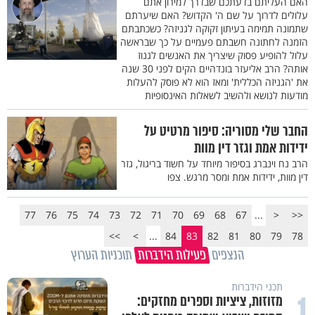
האם העליתם בדעתכם שבדרך למירון אתם
עלולים לדרוך על שם ה' הקדוש? האם שיערתם
שתמונה תמימה בעיתון זקוקה לגניזה? כשכתבתם
הזמנה לחתונה חשבתם פעמיים על כך שבראשה
עלול להופיע פסוק שיצריך את האנשים לגנוז
אותה? הרב אליעזר בונדהיים הקים לפני 30 שנה
את 'הגניזה הכללית' ומאז הוא לא פוסק להעלות
מודעות לנושא ולהשיב לשאלות האינסופיות
החבר שלי מסוריה: סיפור מרטיט על
ידידות אמת וגזר דין מוות
הרב נח וינברג בסיפור מיוחד על חשוד בריגול, גזר
דין מוות, ידידות אמת ומסר מרגש. צפו
77
76
75
74
73
72
71
70
69
68
67
...
<
<<
>>
>
...
84
83
82
81
80
79
78
הנצפים
פעילות הידברות
תוכניות הערוץ
תכני הידברות
1
מזוזות, ציציות וספרים מחזקים: