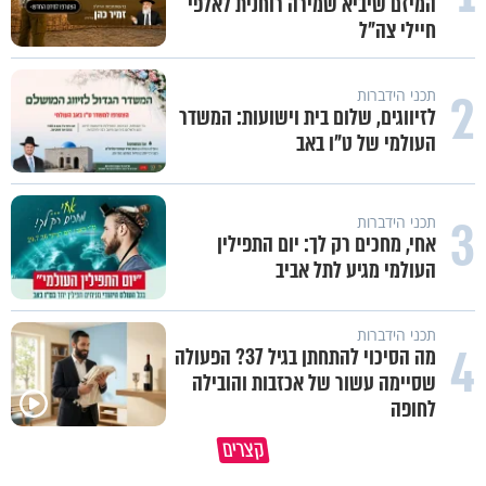
המיזם שיביא שמירה רוחנית לאלפי
חיילי צה"ל
2
תכני הידברות
לזיווגים, שלום בית וישועות: המשדר
העולמי של ט"ו באב
3
תכני הידברות
אחי, מחכים רק לך: יום התפילין
העולמי מגיע לתל אביב
תכני הידברות
4
מה הסיכוי להתחתן בגיל 37? הפעולה
שסיימה עשור של אכזבות והובילה
לחופה
קצרים
מדוע האמונה נמשלה למלח?
גם ׳הרע׳ זה הרחמים של בורא ע