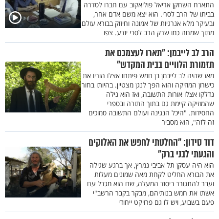
התארח השחקן אריאל פוליאקוב עם חברו לסדרה
בביתו של הרב לסרי. הוא יצא משם אדם אחר,
ובעיקר מלא אנרגיות של אמונה וחיזוק בבורא עולם
מתוך שמחה כמו שרק הרב לסרי יודע. צפו
הרב לב לייבמן: "תארו לעצמכם את
תזמורת הלוויים בבית המקדש"
מאז שהיה לב לייבמן בן חמש פיתחו אצלו הוריו את
כישרון המוזיקה והוא הפך לנגן מצטיין. בהיותו בחור
נדלקו אצלו אורות התשובה, ואז הוא גילה
שהמוזיקה קיימת גם בתוך התורה ובספרי
החסידות. "היכל הנגינה ועולם התשובה סמוכים
זה לזה", הוא מסביר
דוד סידון: "החלטתי לחפש את האלוקים
והגעתי לבני ברק"
הוא היה עסקן תל אביבי נמרץ, אך ברגע שגילה
את הבורא החליט לקחת מאה שמונים מעלות
ועבר להתגורר ביסוד המעלה, שם הוא מגדל עם
אשתו את חמש בנותיהם, מבקר בקבר הרשב"י
פעם בשבוע, ויש לו גם פרויקט ייחודי