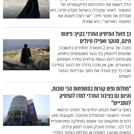
יכלה לשאת את התנהלותו הדיקטטורית של
המשטר. לאחר שקיבלה בישראל מקלט מדיני, היא
מגוללת את סיפור חייה. "אני רוצה לשנות את
המשטר האיראני", היא אומרת
כך פועל המיסיון החרדי בקיץ: פיצות
חינם, סנוקר ואפילו טיולים
כתבה של ערוץ 2 מתארת 'מחזירים בתשובה',
שמעזים להעסיק בני נוער משועממים בחופש,
ומבטיחים להם הנאות ובילויים במידה וישתתפו
בשיעורים. אכן, אין סכנה גדולה מזו לנוער במדינה
שבה כל קיץ מעלה את נתוני עבריינות הנוער
לשמיים
"מחלות נפש קורות במשפחות הכי טובות,
והיום גם בציבור החרדי למדו להפסיק
להתבייש"
באגף בריאות הנפש החדש של המרכז הרפואי
'מעייני הישועה' מתחוללת מהפכה: מקבוצות סיוע
להורים מתקשים ועד אשפוז במחלקה פסיכיאטרית
לכל דבר, המרכז מעניק מענה למגוון צרכים
נפשיים שבעבר הוסתרו או הודחקו בציבור החרדי