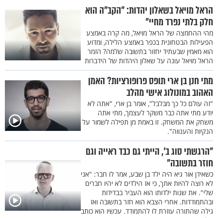
הראל מויאל בשאלון יהדות: "הקב"ה הוא
חלק בלתי נפרד מחיי"
מהי ההחמצה של הראל מויאל, מה קרה באמצע
הפעילות הבטחונית בכפר באמצע הלילה, ומדוע
הוא מאמין שבעתיד יחזור בתשובה שלמה? הזמר
הראל מויאל עונה על שאלון היהדות של הידברות
מתי חנן בן ארי תופס פרופורציות? האמן
האהוב במונולוג אישי מהלב
"זה עולם כל כך מבלבל", אומר בן ארי, "אתה לא
יודע מתי אתה כבר משקר לעצמך, מתי אתה
משחק את המשחק. זו באמת מן תפילה לשמור על
הנקיות והענווה".
"הרגשתי סוג ב', הייתי גם כבד ראייה וגם
חוזר בתשובה"
כשאידן אור גיא היה ילד בן שבע, אמר לו חבר: "אני
לא רוצה להיות אתך, כי אז הילדים לא יהיו חברים
שלי". את שנות ילדותו הוא העביר בבדידות
ובהתמודדות. אחרי הצבא הוא חזר בתשובה ואז
גילה שהתורה עוזרת לו להתמודד. עכשיו הוא כותב