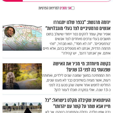
אני מסכים
למדיניות הפרטיות
יוזמה מרגשת: "בכפר שלנו יתגוררו
אנשים נורמטיביים לצד בעלי מוגבלויות"
אופיר שיק עומד להקים כפר ייחודי שישלב בתוכו
תושבים בעלי צרכים מיוחדים לצד אנשים
'נורמטיביים'. "זה לא חסד", הוא מבהיר, "זוהי
תרומה הדדית, אנחנו לא מטפלים בהם, אלא חיים
איתם. אין 'אנחנו' ו'הם', יש קהילה"
בקשה מיוחדת: מי מכיר את האישה
שפגעתי בה לפני 13 שנים?
רות הממתינה במשך שמונה שנים לילדים, ואחותה
רעות, אשר מצויה בשידוכים כבר לא מעט שנים,
החליטו לחפש אחר אישה שהן פגעו בה לפני
כ-13 שנה. אולי במקרה תוכלו לעזור להן?
העיתונאית שקיבלה מקלט בישראל: "כל
חייו אבא שמר על קשר עם יהדותו"
נדה אמין נולדה, גדולה והתחנכה בטהרן, אך לא