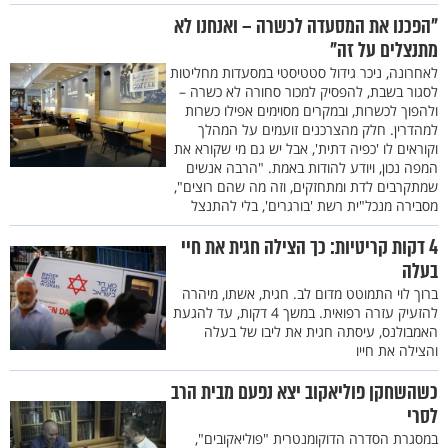
"הפכנו את המסעדה לכשרה – ואנחנו לא
מתנצלים על זה"
לאחרונה, ניכר גידול סטטיסטי במסעדות מחליטות
לסגור בשבת, להפסיק למכור סחורה לא כשרה –
ולהפוך לכשרות, ובמקרים מסוימים אפילו כשרות
למהדרין. חלק מהצרכנים זועמים על המהלך
וקוראים לו 'כפיה דתית', אבל יש גם מי שקורא את
המפה נכון, ויודע להודות באמת. "הרבה אנשים
שמתקרבים לדת ומתחזקים, וזה מה שהם רוצים",
מסבירה מנכל"ית רשת 'בורגרים', בלי להתנצל
4 דקות קריטיות: כך הצילה חגית את חיי
בעלה
ברוך לוי התמוטט מדום לב. חגית, אשתו, מיהרה
להזעיק עזרה רפואית. במשך 4 דקות, עד להגעת
האמבולנס, עיסתה חגית את ליבו של בעלה
והצילה את חייו
כשהשחקן פוליאקוב יצא נפעם מבית הרב
לסרי
במסגרת הסדרה הדוקומנטרית "פוליאקובים",