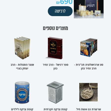
690
לרכישה
מוצרים נוספים
סט ארכיאולוגיה תנ"כית -
ספר דניאל - הרב זמיר
אוצר הסגולות - הרב
הרב זמיר כהן
כהן
יצחק בצרי
שרשרת ננו אשת חיל
קופת צדקה יוקרתית
קופת צדקה לילדים