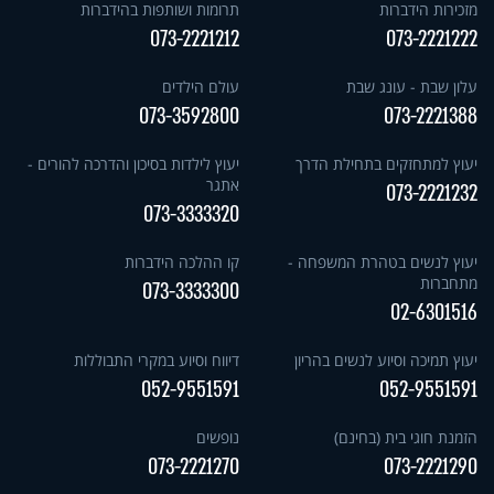
מזכירות הידברות
תרומות ושותפות בהידברות
073-2221212
073-2221222
עלון שבת - עונג שבת
עולם הילדים
073-3592800
073-2221388
יעוץ למתחזקים בתחילת הדרך
יעוץ לילדות בסיכון והדרכה להורים -
אתגר
073-2221232
073-3333320
יעוץ לנשים בטהרת המשפחה -
קו ההלכה הידברות
מתחברות
073-3333300
02-6301516
יעוץ תמיכה וסיוע לנשים בהריון
דיווח וסיוע במקרי התבוללות
052-9551591
052-9551591
הזמנת חוגי בית (בחינם)
נופשים
073-2221270
073-2221290