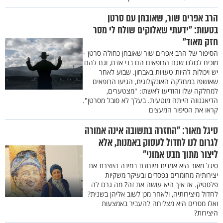
הרב אפרים שור, שאובחן עם סרטן
בטעות: "ידעתי שאלוקים שולח לי מסר
חזק מאוד"
הסיפור של הרב אפרים שור שאובחן כחולה סרטן -
מוכיח לכולנו שגם הרופאים הם בני אדם, וגם להם
יש ויכולות להיות טעויות באבחון. שבוע לאחר
שאושפז במחלקה האונקולוגית, הגיעו הרופאים
למחלקה שלו והודיעו לאשתו: "מצטערים,
הדיאגנוזה הייתה מוטעית. בעלך לא סובל מסרטן".
קראו את הסיפור המעצים
סיגל מאור: "החזרה בתשובה אינה אמורה
לגרום לנו לחדול לעסוק באמנות, אלא
ליצור מתוך מבט אמוני"
סיגל מאור היא אמנית מיוחדת במינה היוצרת את
יצירותיה מחומרים נפסדים ובעיקר משקיות
פלסטיק. אז איך היא עושה את זה? מה גרם לה
לחדול מיצירותיה, ולאחר מכן לשוב אליהן בשנית?
ואלו מסרים היא מצליחה להעביר באמצעות
היצירות?