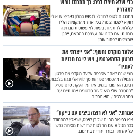
כדי שלא תיפלו בפח: כך תתכננו נופש
למהדרין
מתכננים לטוס לחו"ל? לנפוש במלון בארץ? או אולי
דווקא לשכור צימר? בכל אחד מהמקומות הללו
עלולות להתגלות בעיות לא פשוטות מבחינה
רוחנית. אם תכינו את עצמכם בהתאם, ייתכן
שתצליחו לפתור אותן
אלעד מוקדס נחשף: "אני ייצרתי את
סרטון הסמארטפון, ויש לי גם תכניות
לעתיד"
חצי שנה לאחר שפרסם אלעד מוקדס את סרטון
הגמילה מהסמארטפון שהפך לוויראלי ונגע בלבבות
רבים, הוא עובד בימים אלו על הפקת סרט נוסף.
"המטרה שלי היא ליצור סרטונים אמנותיים עם
מסר וערכים", הוא מסביר
אמרתי: "אני לא רוצה ביצים עם בייקון"
צפו בסיפור החיים של בן לויטס, שנאלץ להתמודד
כבר מגיל 8 עם החלטות שדורשות מסירות נפש
על יהדותו. גבורה יהודית בת זמננו