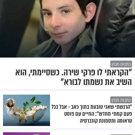
כתבות מגזין
"הקראתי לו פרקי שירה. כשסיימתי, הוא
השיב את נשמתו לבורא"
כתבות מגזין
"הרגשתי שאני טובעת בתוך כאב - אבל בכל
פעם קמתי מחדש": החיים עם פוסט
טראומה ותסמונת קונברסיה