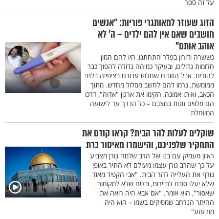
על זה ספר
הזוג שעוזר למאותגרי פוריות: "אנשים
חושבים שאם אין להם ילדים – ה’ לא
אוהב אותם"
כששרה ודורון בפלר התחתנו, היו להם המון
חלומות גדולים, ובעיקר כמיהה גדולה להפוך כבר
להורים. אבל השנים שחלפו עבורם בציפייה בלתי
ממומשת, גרמו להם לחשב מסלול מחדש. מתוך
הכאב, ואיתו אמונה, הקימו את ארגון "אדוה", דרכו
הם מלווים זוגות במצבם – כל הדרך עד לישועה
המיוחלת
שוקלים לעלות להר הבית? קראו קודם את
התחקיר שלפניכם, והישמרו מאיסור כרת
ראיון מעמיק עם בנו של הרב שלמה גורן מצביע
על כך שהרב גורן עצמו מעולם לא התיר באופן
גורף את העלייה להר הבית. "אבי הקפיד מאוד
שלא יעלו סתם לתיירות, ובטח שלא למקומות
שאסור", הוא אומר. "אם אבא היה רואה את
ההיתר הנרחב שמסיקים בשמו – הוא היה
מזדעזע"